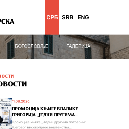
СРБ
SRB
ENG
РСКА
БОГОСЛОВЉЕ
ГАЛЕРИЈА
ВОСТИ
ОВОСТИ
11.08.2026.
ПРОМОЦИЈА КЊИГЕ ВЛАДИКЕ
ГРИГОРИЈА ,,ЈЕДНИ ДРУГИМА...
Промоција књиге „Једни другима потребни“
Његовог високопреосвештенства...