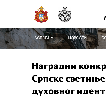
НАСЛОВНА
НОВОСТИ
Б
Наградни конкру
Српске светиње
духовног идент