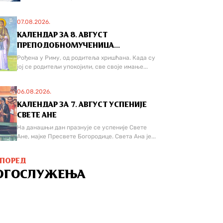
07.08.2026.
КАЛЕНДАР ЗА 8. АВГУСТ
ПРЕПОДОБНОМУЧЕНИЦА...
Рођена у Риму, од родитеља хришћана. Када су
јој се родитељи упокојили, све своје имање...
06.08.2026.
КАЛЕНДАР ЗА 7. АВГУСТ УСПЕНИЈЕ
СВЕТЕ АНЕ
На данашњи дан празнује се успеније Свете
Ане, мајке Пресвете Богородице. Света Ана је...
СПОРЕД
ОГОСЛУЖЕЊА