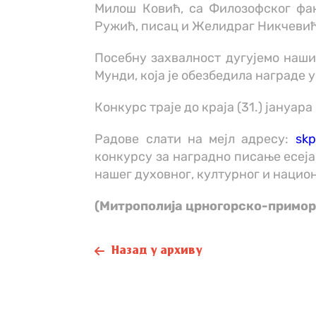
Милош Ковић, са Филозофског фак
Ружић, писац и Желидраг Никчевић
Посебну захвалност дугујемо наши
Мунди, која је обезбедила награде 
Конкурс траје до краја (31.) јануара
Радове слати на мејл адресу:
sk
конкурсу за наградно писање есеја
нашег духовног, културног и нацио
(Митрополија црногорско-примор
Назад у архиву