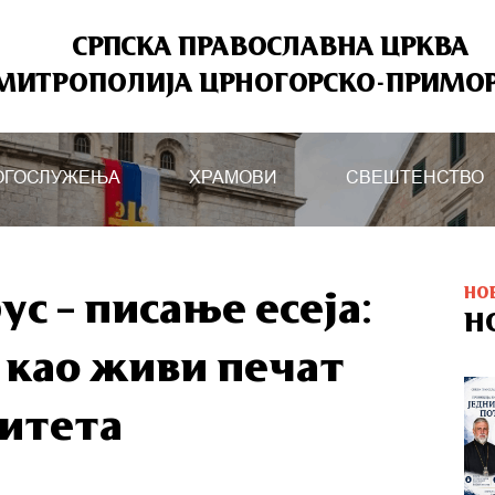
СРПСКА ПРАВОСЛАВНА ЦРКВА
МИТРОПОЛИЈА ЦРНОГОРСКО-ПРИМО
ОГОСЛУЖЕЊА
ХРАМОВИ
СВЕШТЕНСТВО
НО
с – писање есеја:
Н
 као живи печат
итета