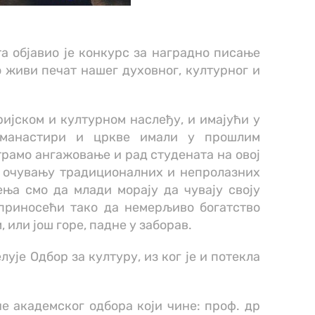
а објавио је конкурс за наградно писање
о живи печат нашег духовног, културног и
ијском и културном наслеђу, и имајући у
 манастири и цркве имали у прошлим
трамо ангажовање и рад студената на овој
 очувању традиционалних и непролазних
ња смо да млади морају да чувају своју
оприносећи тако да немерљиво богатство
 или још горе, падне у заборав.
лује Одбор за културу, из ког је и потекла
е академског одбора који чине: проф. др