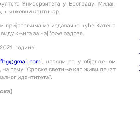
ултета Универзитета у Београду, Милан
, књижевни критичар.
м пријатељима из издавачке куће Катена
у виду књига за најбоље радове.
 2021. године.
pfbg@gmail.com
”, наводи се у објављеном
, на тему “Српске светиње као живи печат
налног идентитета”.
ска)