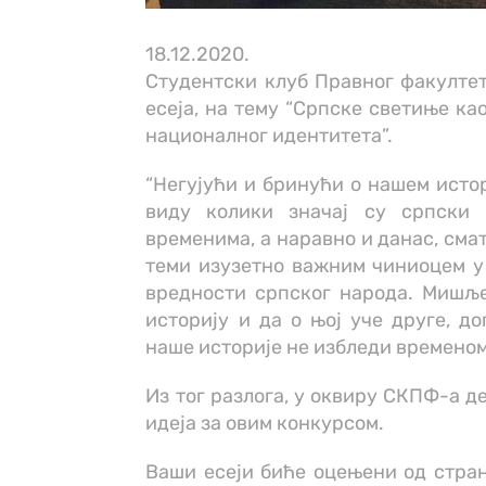
18.12.2020.
Студентски клуб Правног факултет
есеја, на тему “Српске светиње ка
националног идентитета”.
“Негујући и бринући о нашем истор
виду колики значај су српски
временима, а наравно и данас, сма
теми изузетно важним чиниоцем у
вредности српског народа. Мишље
историју и да о њој уче друге, д
наше историје не избледи временом,
Из тог разлога, у оквиру СКПФ-а де
идеја за овим конкурсом.
Ваши есеји биће оцењени од стран