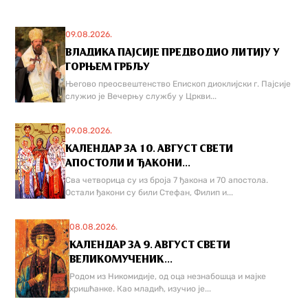
09.08.2026.
ВЛАДИКА ПАЈСИЈЕ ПРЕДВОДИО ЛИТИЈУ У
ГОРЊЕМ ГРБЉУ
Његово преосвештенство Епископ диоклијски г. Пајсије
служио је Вечерњу службу у Цркви...
09.08.2026.
КАЛЕНДАР ЗА 10. АВГУСТ СВЕТИ
АПОСТОЛИ И ЂАКОНИ...
Сва четворица су из броја 7 ђакона и 70 апостола.
Остали ђакони су били Стефан, Филип и...
08.08.2026.
КАЛЕНДАР ЗА 9. АВГУСТ СВЕТИ
ВЕЛИКОМУЧЕНИК...
Родом из Никомидије, од оца незнабошца и мајке
хришћанке. Као младић, изучио је...