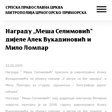
СРПСКА ПРАВОСЛАВНА ЦРКВА
МИТРОПОЛИЈА ЦРНОГОРСКО-ПРИМОРСКА
Награду „Меша Селимовић“
дијеле Алек Вукадиновић и
Мило Ломпар
22.02.2019.
Награда “ Меша Селимовић“ припала је равноправно Алеку
Вукадиновићу за збирку поезије „У ватри се Бог одмара“, и
Милу Ломпару за студију „Црњански – биографија једног
сећања“.
Награда “ Меша Селимовић“, коју додјељује компанија Вечерње
новости, припала је за 2018. годину равноправно Алеку
Вукадиновићу за збирку поезије „У ватри се Бог одмара“, у