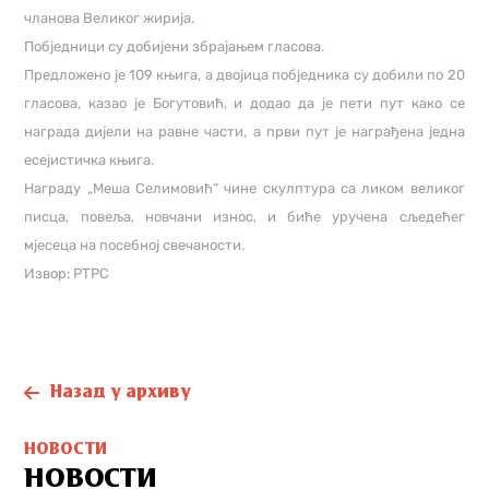
чланова Великог жирија.
Побједници су добијени збрајањем гласова.
Предложено је 109 књига, а двојица побједника су добили по 20
гласова, казао је Богутовић, и додао да је пети пут како се
награда дијели на равне части, а први пут је награђена једна
есејистичка књига.
Награду „Меша Селимовић“ чине скулптура са ликом великог
писца, повеља, новчани износ, и биће уручена сљедећег
мјесеца на посебној свечаности.
Извор: РТРС
Назад у архиву
НОВОСТИ
НОВОСТИ