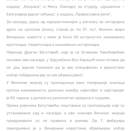
издању „Конраса“, и Милу Ломпару за студију „Црњански –
биографија једног сећања“, у издању „Православне речи“.
За награду, једну од најпрестижнијих у региону за литерарно
дјело на српском језику, гласао је, по 31. пут, Велики жири
Вечерњих новости у коме је било 60 истакнутих књижевних
критичара, теоретичара и књижевних историчара.
Новинар Драган Богутовић, који је са Огњеном Лакићевићем
оснивач ове награде, у Задужбини Вук Караџић констатовао да
се „још једном показало да је ово специфичан и јединствен
избор побједника јер се све обавља јавно“.
У Великом жирију су припадници свих генерација зналаца
српске књижевности, разлика између најмлађег и најстаријег
је 55 година, а долазе из различитих средина и градова.
Према ријечима Богутовића, поштоване су пропозиције које су
установљене кад и награда, а сви чланови Великог жирија
придржавали су се правила и рокова. Од 7. фебруара
свакодневно је у Вечерњим новостима објављиван избор