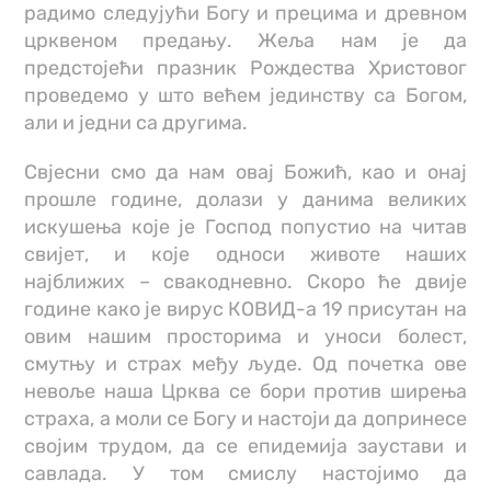
радимо следујући Богу и прецима и древном
црквеном предању. Жеља нам је да
предстојећи празник Рождества Христовог
проведемо у што већем јединству са Богом,
али и једни са другима.
Свјесни смо да нам овај Божић, као и онај
прошле године, долази у данима великих
искушења које је Господ попустио на читав
свијет, и које односи животе наших
најближих – свакодневно. Скоро ће двије
године како је вирус КОВИД-а 19 присутан на
овим нашим просторима и уноси болест,
смутњу и страх међу људе. Од почетка ове
невоље наша Црква се бори против ширења
страха, а моли се Богу и настоји да допринесе
својим трудом, да се епидемија заустави и
савлада. У том смислу настојимо да