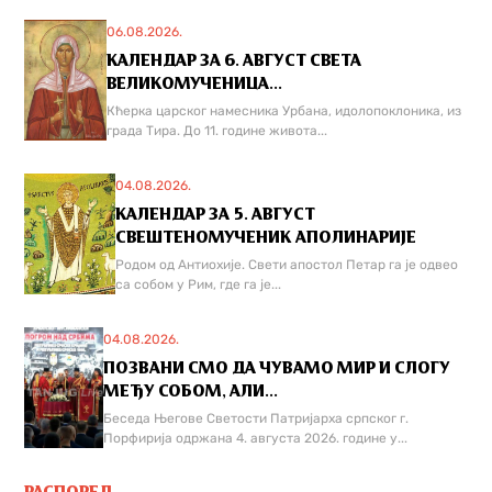
06.08.2026.
КАЛЕНДАР ЗА 6. АВГУСТ СВЕТА
ВЕЛИКОМУЧЕНИЦА...
Кћерка царског намесника Урбана, идолопоклоника, из
града Тира. До 11. године живота...
04.08.2026.
КАЛЕНДАР ЗА 5. АВГУСТ
СВЕШТЕНОМУЧЕНИК АПОЛИНАРИЈЕ
Родом од Антиохије. Свети апостол Петар га је одвео
са собом у Рим, где га је...
04.08.2026.
ПОЗВАНИ СМО ДА ЧУВАМО МИР И СЛОГУ
МЕЂУ СОБОМ, АЛИ...
Беседа Његове Светости Патријарха српског г.
Порфирија одржана 4. августа 2026. године у...