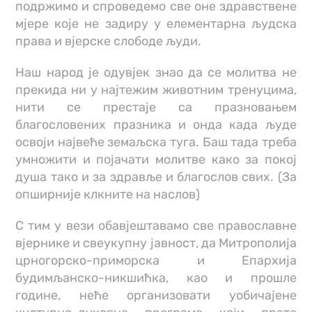
подржимо и спроведемо све оне здравствене
мјере које не задиру у елементарна људска
права и вјерске слободе људи.
Наш народ је одувјек знао да се молитва не
прекида ни у најтежим животним тренуцима,
нити се престаје са празновањем
благословених празника и онда када људе
освоји највеће земаљска туга. Баш тада треба
умножити и појачати молитве како за покој
душа тако и за здравље и благослов свих. (За
опширније клкните на наслов)
С тим у вези обавјештавамо све православне
вјернике и свеукупну јавност, да Митрополија
црногорско-приморска и Епархија
будимљанско-никшићка, као и прошле
године, неће организовати уобичајене