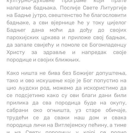
културно-духовне програме који прате
налагање бадњака. Послије Свете Литургије
на Бадње јутро, свештенство ће благословити
бадњаке, а сви вјернице ће у току цијелог
Бадњег дана моћи да дођу до својих
парохијских цркава и приложе свој бадњак,
да запале свијећу и помоле се Богомладенцу
Христу за здравље и напредак своје
породице и својих ближњих.
Како ништа не бива без Божијег допуштења,
тако и ово искушење које је Бог попустио на
цио људски род, можемо да искористимо да
се подсјетимо како су ови благи дани били
прилика да сва породица буде на окупу,
сабрани око огњишта, уз старе обичаје,
трудећи се да сваки наш дом и свака
породица личи на Витлејемску пећину, а тиме
и на Свету породицу у којој се родио