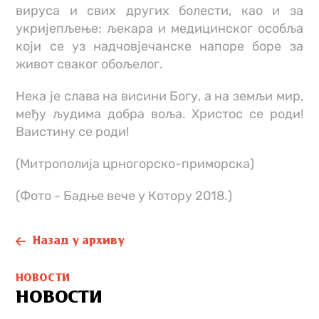
вируса и свих других болести, као и за
укријепљење: љекара и медицинског особља
који се уз надчовјечанске напоре боре за
живот сваког обољелог.
Нека је слава на висини Богу, а на земљи мир,
међу људима добра воља. Христос се роди!
Ваистину се роди!
(Митрополија црногорско-приморска)
(Фото - Бадње вече у Котору 2018.)
Назад у архиву
НОВОСТИ
НОВОСТИ