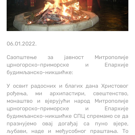
06.01.2022.
Саопштење за јавност Митрополије
црногорско-приморске и Епархије
будимљанско-никшићке:
У освит радосних и благих дана Христовог
рођења, ми архипастири, свештенство,
монаштво и вјерујући народ Митрополије
црногорско-приморске и Епархије
будимљанско-никшићке СПЦ спремамо се да
празнујемо овај догађај са пуно вјере,
љубави, наде и међусобног праштања. То