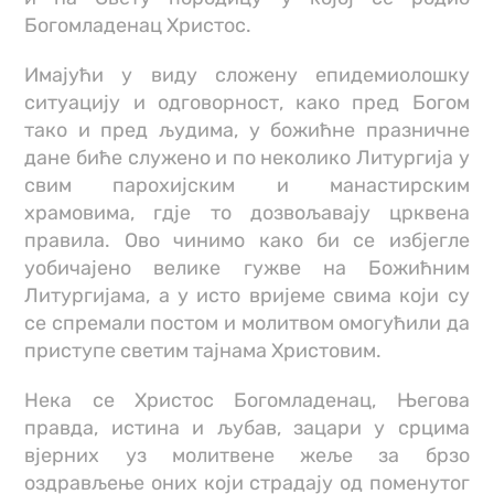
Богомладенац Христос.
Имајући у виду сложену епидемиолошку
ситуацију и одговорност, како пред Богом
тако и пред људима, у божићне празничне
дане биће служено и по неколико Литургија у
свим парохијским и манастирским
храмовима, гдје то дозвољавају црквена
правила. Ово чинимо како би се избјегле
уобичајено велике гужве на Божићним
Литургијама, а у исто вријеме свима који су
се спремали постом и молитвом омогућили да
приступе светим тајнама Христовим.
Нека се Христос Богомладенац, Његова
правда, истина и љубав, зацари у срцима
вјерних уз молитвене жеље за брзо
оздрављење оних који страдају од поменутог