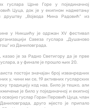
их гуслара Црне Горе у појединачној
ровић Цуца, док је у екипном надметању
м друштву „Војвода Мина Радовић“ из
одине у Никшићу је одржан XV фестивал
рганизацији Савеза гуслара „Душаново
гош“ из Даниловграда.
 казао је за Радио Светигору да је прве
слара, а у финале је прошло њих 20.
заиста постоји значајан број изванредних
них у, чини ми се, 19 активних гусларских
ску традицију код наа. Било је тешко, али
акмичење је било у појединачној и екипној
то освојио гуслар Горан Перовић Цуца, члан
Даниловграда, друго мјесто је припало