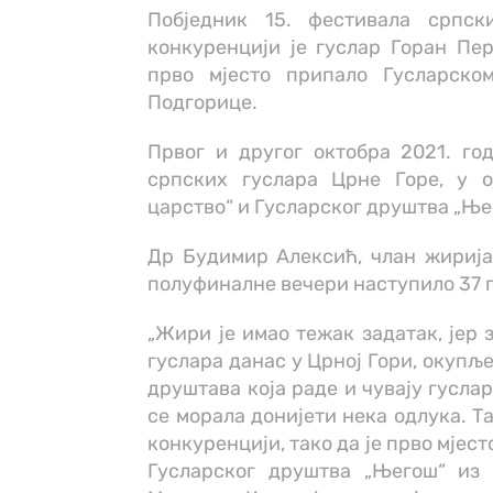
Побједник 15. фестивала српск
конкуренцији је гуслар Горан Пе
прво мјесто припало Гусларско
Подгорице.
Првог и другог октобра 2021. г
српских гуслара Црне Горе, у о
царство“ и Гусларског друштва „Ње
Др Будимир Алексић, члан жирија,
полуфиналне вечери наступило 37 гу
„Жири је имао тежак задатак, јер 
гуслара данас у Црној Гори, окупље
друштава која раде и чувају гуслар
се морала донијети нека одлука. Т
конкуренцији, тако да је прво мјес
Гусларског друштва „Његош“ из 