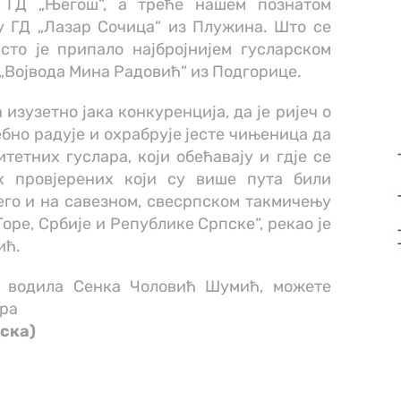
у ГД „Његош“, а треће нашем познатом
у ГД „Лазар Сочица“ из Плужина. Што се
сто је припало најбројнијем гусларском
 „Војвода Мина Радовић“ из Подгорице.
 изузетно јака конкуренција, да је ријеч о
бно радује и охрабрује јесте чињеница да
итетних гуслара, који обећавају и гдје се
х провјерених који су више пута били
его и на савезном, свесрпском такмичењу
оре, Србије и Републике Српске“, рекао је
ић.
је водила Сенка Чоловић Шумић, можете
ора
ска)