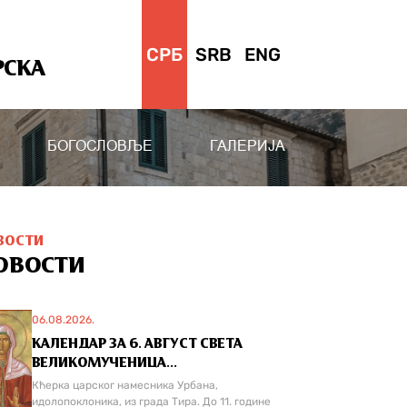
СРБ
SRB
ENG
РСКА
БОГОСЛОВЉЕ
ГАЛЕРИЈА
ВОСТИ
ОВОСТИ
06.08.2026.
КАЛЕНДАР ЗА 6. АВГУСТ СВЕТА
ВЕЛИКОМУЧЕНИЦА...
Кћерка царског намесника Урбана,
идолопоклоника, из града Тира. До 11. године