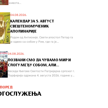
живота...
04.08.2026.
КАЛЕНДАР ЗА 5. АВГУСТ
СВЕШТЕНОМУЧЕНИК
АПОЛИНАРИЈЕ
Родом од Антиохије. Свети апостол Петар га
је одвео са собом у Рим, где га је...
04.08.2026.
ПОЗВАНИ СМО ДА ЧУВАМО МИР И
СЛОГУ МЕЂУ СОБОМ, АЛИ...
Беседа Његове Светости Патријарха српског г.
Порфирија одржана 4. августа 2026. године у...
СПОРЕД
ОГОСЛУЖЕЊА