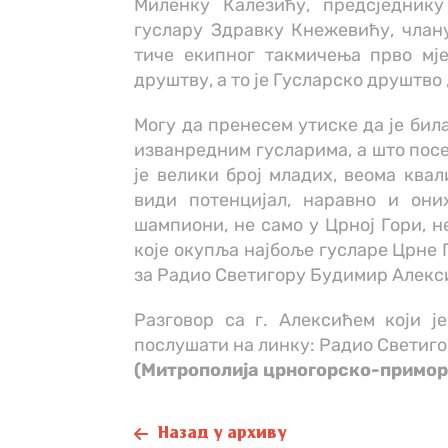
Миленку Калезићу, предсједник
гуслару Здравку Кнежевићу, члан
тиче екипног такмичења прво мје
друштву, а то је Гусларско друштво
Могу да пренесем утиске да је била
изванредним гусларима, а што посе
је велики број младих, веома квал
види потенцијал, наравно и они
шампиони, не само у Црној Гори, н
које окупља најбоље гусларе Црне Г
за Радио Светигору Будимир Алекс
Разговор са г. Алексићем који 
послушати на линку: Радио Светиг
(Митрополија црногорско-примор
Назад у архиву