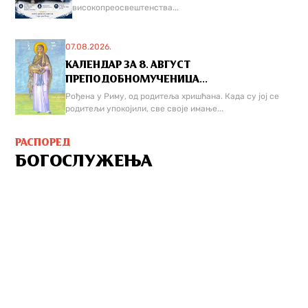
високопреосвештенства...
07.08.2026.
КАЛЕНДАР ЗА 8. АВГУСТ
ПРЕПОДОБНОМУЧЕНИЦА...
Рођена у Риму, од родитеља хришћана. Када су јој се
родитељи упокојили, све своје имање...
РАСПОРЕД
БОГОСЛУЖЕЊА