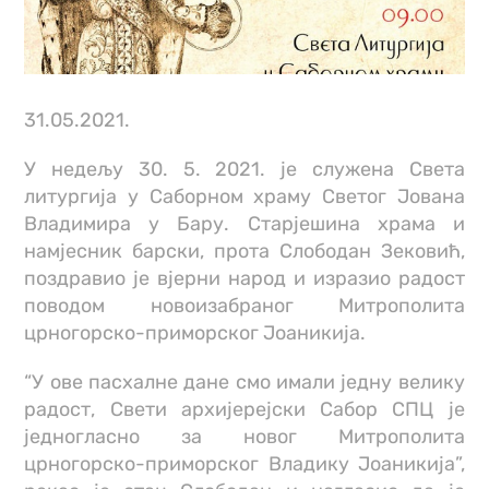
31.05.2021.
У недељу 30. 5. 2021. је служена Света
литургија у Саборном храму Светог Јована
Владимира у Бару. Старјешина храма и
намјесник барски, прота Слободан Зековић,
поздравио је вјерни народ и изразио радост
поводом новоизабраног Митрополита
црногорско-приморског Јоаникија.
“У ове пасхалне дане смо имали једну велику
радост, Свети архијерејски Сабор СПЦ је
једногласно за новог Митрополита
црногорско-приморског Владику Јоаникија”,