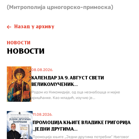
(Митрополија црногорско-примоска)
Назад у архиву
НОВОСТИ
НОВОСТИ
08.08.2026.
КАЛЕНДАР ЗА 9. АВГУСТ СВЕТИ
ВЕЛИКОМУЧЕНИК...
Родом из Никомидије, од оца незнабошца и мајке
хришћанке. Као младић, изучио је...
11.08.2026.
ПРОМОЦИЈА КЊИГЕ ВЛАДИКЕ ГРИГОРИЈА
,,ЈЕДНИ ДРУГИМА...
Промоција књиге „Једни другима потребни“ Његовог