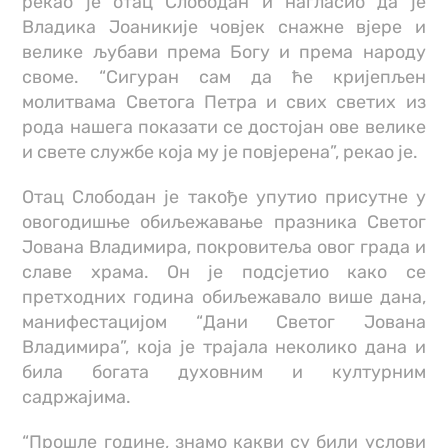
рекао је отац Слободан и нагласио да је
Владика Јоаникије човјек снажне вјере и
велике љубави према Богу и према народу
своме. “Сигуран сам да ће кријепљен
молитвама Светога Петра и свих светих из
рода нашега показати се достојан ове велике
и свете службе која му је повјерена”, рекао је.
Отац Слободан је такође упутио присутне у
овогодишње обиљежавање празника Светог
Јована Владимира, покровитеља овог града и
славе храма. Он је подсјетио како се
претходних година обиљежавало више дана,
манифестацијом “Дани Светог Јована
Владимира”, која је трајала неколико дана и
била богата духовним и културним
садржајима.
“Прошле године, знамо какви су били услови