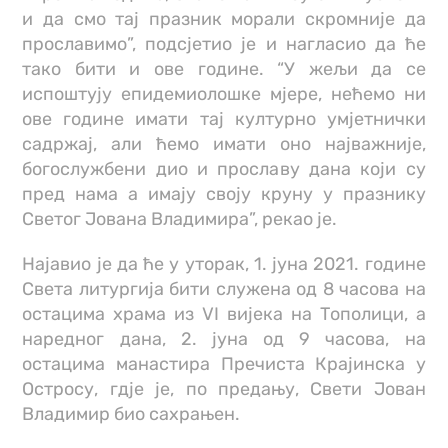
и да смо тај празник морали скромније да
прославимо”, подсјетио је и нагласио да ће
тако бити и ове године. “У жељи да се
испоштују епидемиолошке мјере, нећемо ни
ове године имати тај културно умјетнички
садржај, али ћемо имати оно најважније,
богослужбени дио и прославу дана који су
пред нама а имају своју круну у празнику
Светог Јована Владимира”, рекао је.
Најавио је да ће у уторак, 1. јуна 2021. године
Света литургија бити служена од 8 часова на
остацима храма из VI вијека на Тополици, а
наредног дана, 2. јуна од 9 часова, на
остацима манастира Пречиста Крајинска у
Остросу, гдје је, по предању, Свети Јован
Владимир био сахрањен.