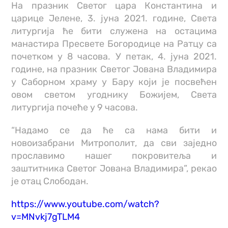
На празник Светог цара Константина и
царице Јелене, 3. јуна 2021. године, Света
литургија ће бити служена на остацима
манастира Пресвете Богородице на Ратцу са
почетком у 8 часова. У петак, 4. јуна 2021.
године, на празник Светог Јована Владимира
у Саборном храму у Бару који је посвећен
овом светом угоднику Божијем, Света
литургија почеће у 9 часова.
“Надамо се да ће са нама бити и
новоизабрани Митрополит, да сви заједно
прославимо нашег покровитеља и
заштитника Светог Јована Владимира”, рекао
је отац Слободан.
https://www.youtube.com/watch?
v=MNvkj7gTLM4