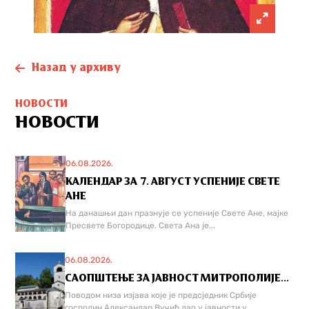
Назад у архиву
НОВОСТИ
НОВОСТИ
06.08.2026.
КАЛЕНДАР ЗА 7. АВГУСТ УСПЕНИЈЕ СВЕТЕ
АНЕ
На данашњи дан празнује се успеније Свете Ане, мајке
Пресвете Богородице. Света Ана је...
06.08.2026.
САОПШТЕЊЕ ЗА ЈАВНОСТ МИТРОПОЛИЈЕ...
Поводом низа изјава које је предсједник Србије
господин Александар Вучић дао у јавности у...