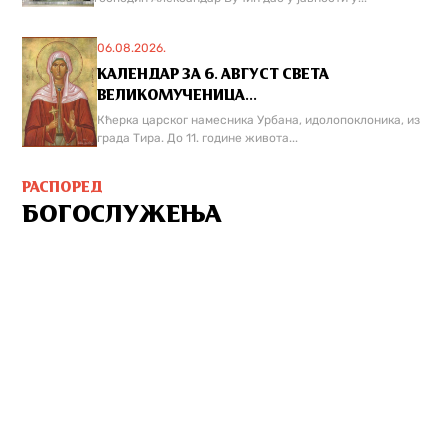
06.08.2026.
КАЛЕНДАР ЗА 6. АВГУСТ СВЕТА
ВЕЛИКОМУЧЕНИЦА...
Кћерка царског намесника Урбана, идолопоклоника, из
града Тира. До 11. године живота...
РАСПОРЕД
БОГОСЛУЖЕЊА