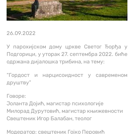
26.09.2022
У парохијском дому цркве Светог Ђорђа у
Подгорици, у уторак 27. септембра 2022. биће
одржана дијалошка трибина, на тему:
“Гордост и нарцисоидност у савременом
друштву”
Говоре:
Јоланта Дојић, магистар психологије
Милорад Дурутовић, магистар књижевности
Свештеник Игор Балабан, теолог
Модератор: свештеник Гојко Перовић