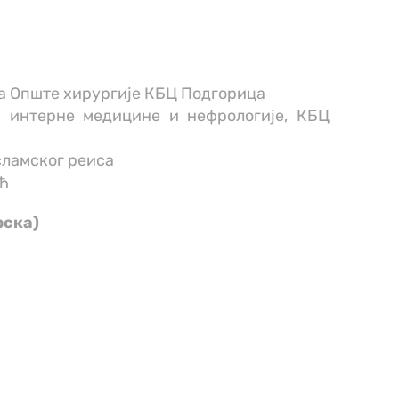
а Опште хирургије КБЦ Подгорица
а интерне медицине и нефрологије, КБЦ
сламског реиса
ић
рска)