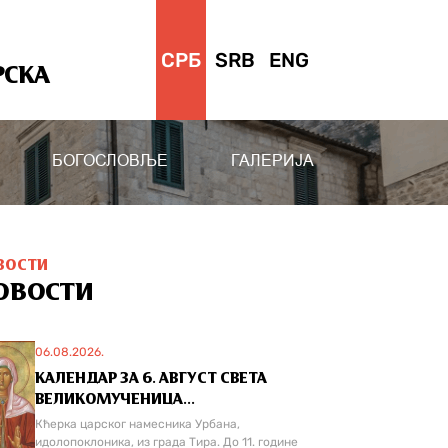
СРБ
SRB
ENG
РСКА
БОГОСЛОВЉЕ
ГАЛЕРИЈА
ВОСТИ
ОВОСТИ
06.08.2026.
КАЛЕНДАР ЗА 6. АВГУСТ СВЕТА
ВЕЛИКОМУЧЕНИЦА...
Кћерка царског намесника Урбана,
идолопоклоника, из града Тира. До 11. године