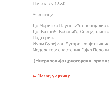
Почетак у 19.30.
Учесници:
Др Маринко Пауновић, специјалист
Др Батрић Бабовић, Специјалист
Подгорица
Имам Сулејман Бугари, савјетник и
Модератор: свестеник Гојко Перов
(Митрополија црногорско-примо
Назад у архиву