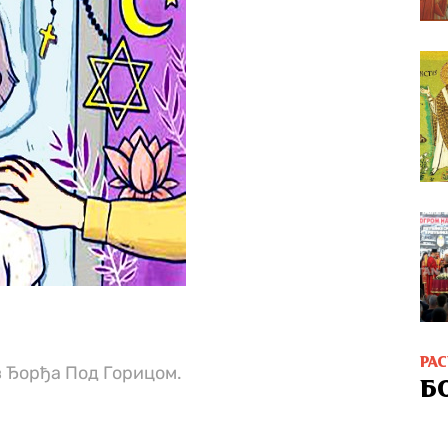
РА
в Ђорђа Под Горицом.
Б