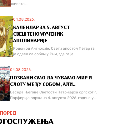
живота...
04.08.2026.
КАЛЕНДАР ЗА 5. АВГУСТ
СВЕШТЕНОМУЧЕНИК
АПОЛИНАРИЈЕ
Родом од Антиохије. Свети апостол Петар га
је одвео са собом у Рим, где га је...
04.08.2026.
ПОЗВАНИ СМО ДА ЧУВАМО МИР И
СЛОГУ МЕЂУ СОБОМ, АЛИ...
Беседа Његове Светости Патријарха српског г.
Порфирија одржана 4. августа 2026. године у...
СПОРЕД
ОГОСЛУЖЕЊА