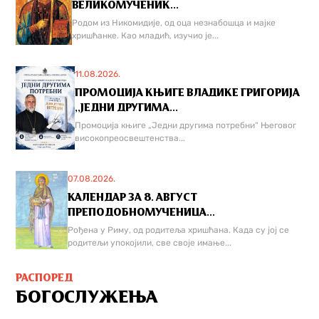
ВЕЛИКОМУЧЕНИК...
Родом из Никомидије, од оца незнабошца и мајке
хришћанке. Као младић, изучио је...
11.08.2026.
ПРОМОЦИЈА КЊИГЕ ВЛАДИКЕ ГРИГОРИЈА
,,ЈЕДНИ ДРУГИМА...
Промоција књиге „Једни другима потребни“ Његовог
високопреосвештенства...
07.08.2026.
КАЛЕНДАР ЗА 8. АВГУСТ
ПРЕПОДОБНОМУЧЕНИЦА...
Рођена у Риму, од родитеља хришћана. Када су јој се
родитељи упокојили, све своје имање...
РАСПОРЕД
БОГОСЛУЖЕЊА