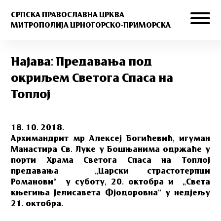
СРПСКА ПРАВОСЛАВНА ЦРКВА
МИТРОПОЛИЈА ЦРНОГОРСКО-ПРИМОРСКА
Најава: Предавања под
окриљем Светога Спаса на
Топлој
18. 10. 2018.
Архимандрит мр Алексеј Богићевић, игуман
Манастира Св. Луке у Бошњанима одржаће у
порти Храма Светога Спаса на Топлој
предавања „Царски страстотерпци
Романови“ у суботу, 20. октобра и „Света
књегиња Јелисавета Фјодоровна“ у недјељу
21. октобра.