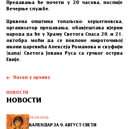
Предавања ће почети у 20 часова, послије
Вечерње службе.
Црквена општина топаљско- херцегновска,
организатор предавања, обавјештава вјерни
народа да ће у Храму Светога Спаса 20. и 21.
октобра моћи да се поклоне мироточивој
икони царевића Алексеја Романова и скуфији
(капа) Светога Јована Руса са грчког острва
Евије.
Назад у архиву
НОВОСТИ
НОВОСТИ
08.08.2026.
КАЛЕНДАР ЗА 9. АВГУСТ СВЕТИ