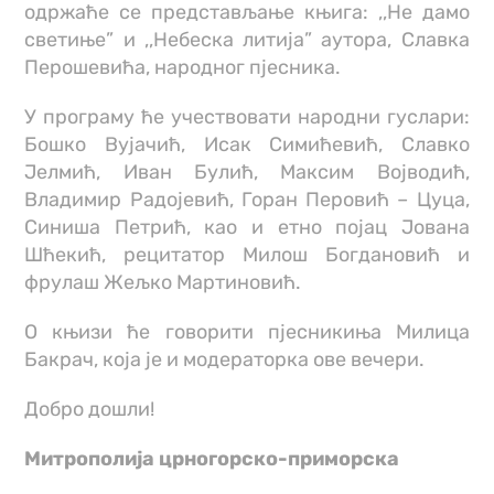
одржаће се представљање књига: ,,Не дамо
светиње” и ,,Небеска литија” аутора, Славка
Перошевића, народног пјесника.
У програму ће учествовати народни гуслари:
Бошко Вујачић, Исак Симићевић, Славко
Јелмић, Иван Булић, Максим Војводић,
Владимир Радојевић, Горан Перовић – Цуца,
Синиша Петрић, као и етно појац Јована
Шћекић, рецитатор Милош Богдановић и
фрулаш Жељко Мартиновић.
О књизи ће говорити пјесникиња Милица
Бакрач, која је и модераторка ове вечери.
Добро дошли!
Митрополијa црногорско-приморскa