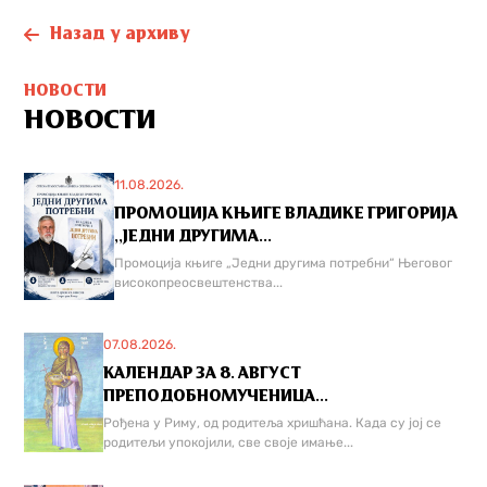
Назад у архиву
НОВОСТИ
НОВОСТИ
11.08.2026.
ПРОМОЦИЈА КЊИГЕ ВЛАДИКЕ ГРИГОРИЈА
,,ЈЕДНИ ДРУГИМА...
Промоција књиге „Једни другима потребни“ Његовог
високопреосвештенства...
07.08.2026.
КАЛЕНДАР ЗА 8. АВГУСТ
ПРЕПОДОБНОМУЧЕНИЦА...
Рођена у Риму, од родитеља хришћана. Када су јој се
родитељи упокојили, све своје имање...