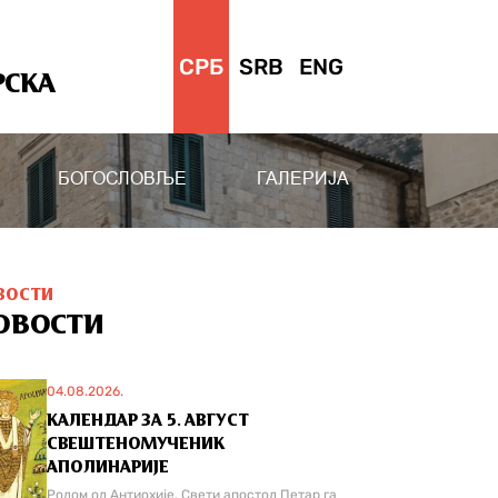
СРБ
SRB
ENG
РСКА
БОГОСЛОВЉЕ
ГАЛЕРИЈА
ВОСТИ
ОВОСТИ
04.08.2026.
КАЛЕНДАР ЗА 5. АВГУСТ
СВЕШТЕНОМУЧЕНИК
АПОЛИНАРИЈЕ
Родом од Антиохије. Свети апостол Петар га