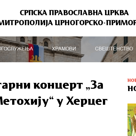
СРПСКА ПРАВОСЛАВНА ЦРКВА
МИТРОПОЛИЈА ЦРНОГОРСКО-ПРИМО
ОГОСЛУЖЕЊА
ХРАМОВИ
СВЕШТЕНСТВО
НО
тарни концерт „За
Н
етохију“ у Херцег