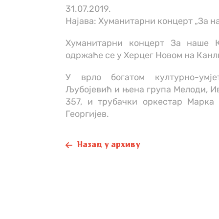
31.07.2019.
Најава: Хуманитарни концерт „За н
Хуманитарни концерт За наше К
одржаће се у Херцег Новом на Канли 
У врло богатом културно-умје
Љубојевић и њена група Мелоди, И
357, и трубачки оркестар Марка 
Георгијев.
Назад у архиву