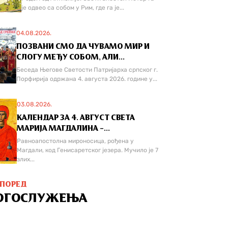
је одвео са собом у Рим, где га је...
04.08.2026.
ПОЗВАНИ СМО ДА ЧУВАМО МИР И
СЛОГУ МЕЂУ СОБОМ, АЛИ...
Беседа Његове Светости Патријарха српског г.
Порфирија одржана 4. августа 2026. године у...
03.08.2026.
КАЛЕНДАР ЗА 4. АВГУСТ СВЕТА
МАРИЈА МАГДАЛИНА –...
Равноапостолна мироносица, рођена у
Магдали, код Генисаретског језера. Мучилo је 7
злих...
СПОРЕД
ОГОСЛУЖЕЊА