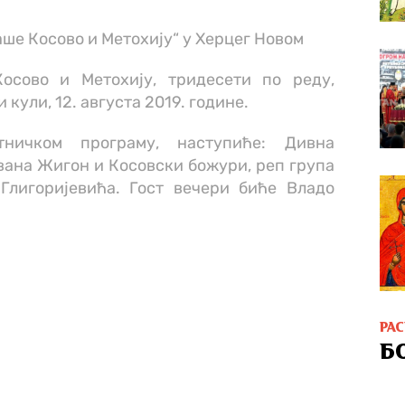
аше Косово и Метохију“ у Херцег Новом
осово и Метохију, тридесети по реду,
кули, 12. августа 2019. године.
тничком програму, наступиће: Дивна
вана Жигон и Косовски божури, реп група
Глигоријевића. Гост вечери биће Владо
РА
Б