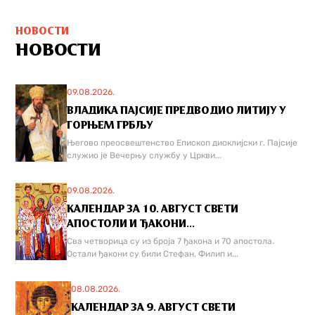
НОВОСТИ
НОВОСТИ
09.08.2026.
ВЛАДИКА ПАЈСИЈЕ ПРЕДВОДИО ЛИТИЈУ У
ГОРЊЕМ ГРБЉУ
Његово преосвештенство Епископ диоклијски г. Пајсије
служио је Вечерњу службу у Цркви...
09.08.2026.
КАЛЕНДАР ЗА 10. АВГУСТ СВЕТИ
АПОСТОЛИ И ЂАКОНИ...
Сва четворица су из броја 7 ђакона и 70 апостола.
Остали ђакони су били Стефан, Филип и...
08.08.2026.
КАЛЕНДАР ЗА 9. АВГУСТ СВЕТИ