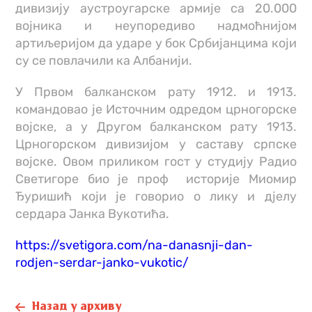
дивизију аустроугарске армије са 20.000
војника и неупоредиво надмоћнијом
артиљеријом да ударе у бок Србијанцима који
су се повлачили ка Албанији.
У Првом балканском рату 1912. и 1913.
командовао је Источним одредом црногорске
војске, а у Другом балканском рату 1913.
Црногорском дивизијом у саставу српске
војске. Овом приликом гост у студију Радио
Светигоре био је проф историје Миомир
Ђуришић који је говорио о лику и дјелу
сердара Јанка Вукотића.
https://svetigora.com/na-danasnji-dan-
rodjen-serdar-janko-vukotic/
Назад у архиву