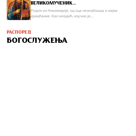
ВЕЛИКОМУЧЕНИК...
Родом из Никомидије, од оца незнабошца и мајке
хришћанке. Као младић, изучио је...
РАСПОРЕД
БОГОСЛУЖЕЊА