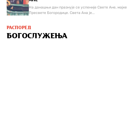
На данашњи дан празнује се успеније Свете Ане, мајке
Пресвете Богородице. Света Ана је...
РАСПОРЕД
БОГОСЛУЖЕЊА