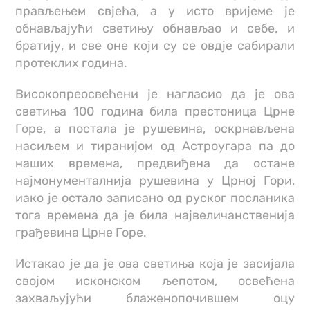
прављењем свјећа, а у исто вријеме је
обнављајући светињу обнављао и себе, и
братију, и све оне који су се овдје сабирали
протеклих година.
Високопреосвећени је нагласио да је ова
светиња 100 година била престоница Црне
Горе, а постала је рушевина, оскрнављена
насиљем и тиранијом од Астроугара па до
наших времена, предвиђена да остане
најмонументалнија рушевина у Црној Гори,
иако је остало записано од руског посланика
тога времена да је била највеличанственија
грађевина Црне Горе.
Истакао је да је ова светиња која је засијала
својом исконском љепотом, освећена
захваљујући блаженопочившем оцу