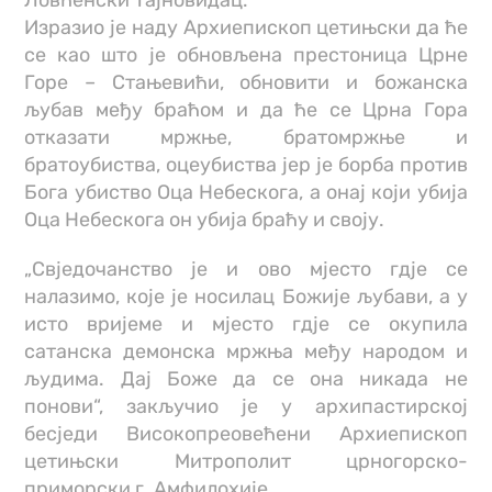
Ловћенски Тајновидац.
Изразио је наду Архиепископ цетињски да ће
се као што је обновљена престоница Црне
Горе – Стањевићи, обновити и божанска
љубав међу браћом и да ће се Црна Гора
отказати мржње, братомржње и
братоубиства, оцеубиства јер је борба против
Бога убиство Оца Небескога, а онај који убија
Оца Небескога он убија браћу и своју.
„Свједочанство је и ово мјесто гдје се
налазимо, које је носилац Божије љубави, а у
исто вријеме и мјесто гдје се окупила
сатанска демонска мржња међу народом и
људима. Дај Боже да се она никада не
понови“, закључио је у архипастирској
бесједи Високопреовећени Архиепископ
цетињски Митрополит црногорско-
приморски г. Амфилохије.