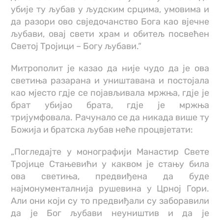
убије ту љубав у људским срцима, умовима и
да разори ово свједочанство Бога као вјечне
љубави, овај свети храм и обитељ посвећен
Светој Тројици – Богу љубави.“
Митрополит је казао да није чудо да је ова
светиња разарана и уништавана и постојала
као мјесто гдје се појављивала мржња, гдје је
брат убијао брата, гдје је мржња
тријумфовала. Рачунало се да никада више ту
Божија и братска љубав неће процвјетати:
„Погледајте у монографији Манастир Свете
Тројице Стањевићи у каквом је стању била
ова светиња, предвиђена да буде
најмонументалнија рушевина у Црној Гори.
Али они који су то предвиђали су заборавили
да је Бог љубави неуништив и да је