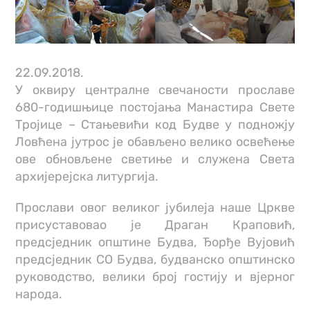
22.09.2018.
У оквиру централне свечаности прославе
680-годишњице постојања Манастира Свете
Тројице – Стањевићи код Будве у подножју
Ловћена јутрос је обављено велико освећење
ове обновљене светиње и служена Света
архијерејска литургија.
Прослави овог великог јубилеја наше Цркве
присуставовао је Драган Краповић,
предсједник општине Будва, Ђорђе Вујовић
предсједник СО Будва, будванско општинско
руководство, велики број гостију и вјерног
народа.