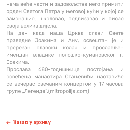
нема веће части и задовољства него примити
орден Светога Петра у његовој кући у којој се
замонашио, школовао, подвизавао и писао
своја велика дијела.
На дан када наша Црква слави Свете
праведне Јоакима и Ану, освештан је и
пререзан славски колач и прослављен
имендан владике полошко-кумановског г.
Јоакима.
Прослава 680-годишњице постојања и
освећења манастира Стањевићи наставиће
се вечерас свечаним концертом у 17 часова
групе „Легенде“.(mitropolija.com)
Назад у архиву