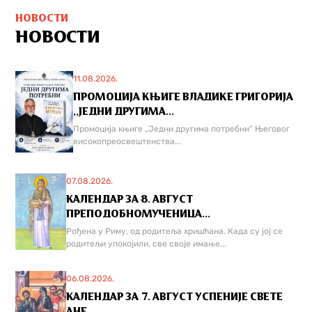
НОВОСТИ
НОВОСТИ
11.08.2026.
ПРОМОЦИЈА КЊИГЕ ВЛАДИКЕ ГРИГОРИЈА
,,ЈЕДНИ ДРУГИМА...
Промоција књиге „Једни другима потребни“ Његовог
високопреосвештенства...
07.08.2026.
КАЛЕНДАР ЗА 8. АВГУСТ
ПРЕПОДОБНОМУЧЕНИЦА...
Рођена у Риму, од родитеља хришћана. Када су јој се
родитељи упокојили, све своје имање...
06.08.2026.
КАЛЕНДАР ЗА 7. АВГУСТ УСПЕНИЈЕ СВЕТЕ
АНЕ