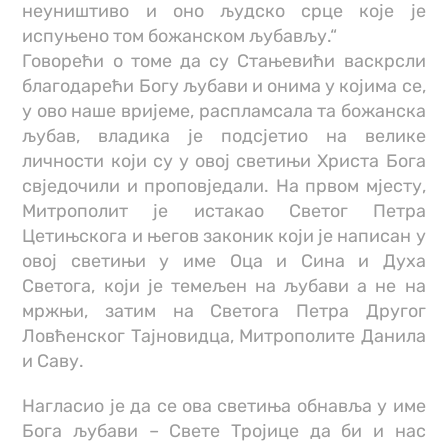
неуништиво и оно људско срце које је
испуњено том божанском љубављу.“
Говорећи о томе да су Стањевићи васкрсли
благодарећи Богу љубави и онима у којима се,
у ово наше вријеме, распламсала та божанска
љубав, владика је подсјетио на велике
личности који су у овој светињи Христа Бога
свједочили и проповједали. На првом мјесту,
Митрополит је истакао Светог Петра
Цетињскога и његов законик који је написан у
овој светињи у име Оца и Сина и Духа
Светога, који је темељен на љубави а не на
мржњи, затим на Светога Петра Другог
Ловћенског Тајновидца, Митрополите Данила
и Саву.
Нагласио је да се ова светиња обнавља у име
Бога љубави – Свете Тројице да би и нас