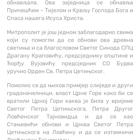
обнављала. Ова заједница се обнавља
Причешћем – Тијелом и Крвљу Господа Бога и
Спаса нашега Исуса Христа.
Митрополит је још једном заблагодарио свима
који су помогли да се обнови ова древна
светиња и са благословом Светог Синода СПЦ
Драгану Краповићу, предсједнику општине и
Ђорђу Вујовићу предсједник СО Будва
уручио Орден Св. Петра Цетињског.
Помолио се да њихов примјер слиједе и други
градоначелници, власт Црне Горе како би се
вратили Црној Гори каква је била у вријеме
Светог Петра Цетињскога, Петра Другог
Ловћенског Тајновидца и да се као
Стањевићи обнови и Црква Светог Петра
Цетињскога на Ловћену и да се изтамничи