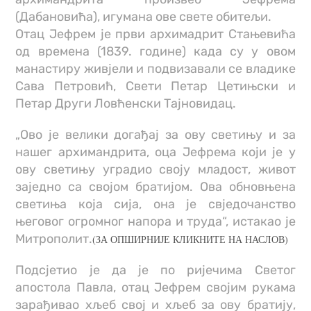
(Дабановића), игумана ове свете обитељи.
Отац Јефрем је први архимадрит Стањевића
од времена (1839. године) када су у овом
манастиру живјели и подвизавали се владике
Сава Петровић, Свети Петар Цетињски и
Петар Други Ловћенски Тајновидац.
„Ово је велики догађај за ову светињу и за
нашег архимандрита, оца Јефрема који је у
ову светињу уградио своју младост, живот
заједно са својом братијом. Ова обновњена
светиња која сија, она је свједочанство
његовог огромног напора и труда“, истакао је
Митрополит.
(ЗА ОПШИРНИЈЕ КЛИКНИТЕ НА НАСЛОВ)
Подсјетио је да је по ријечима Светог
апостола Павла, отац Јефрем својим рукама
зарађивао хљеб свој и хљеб за ову братију,