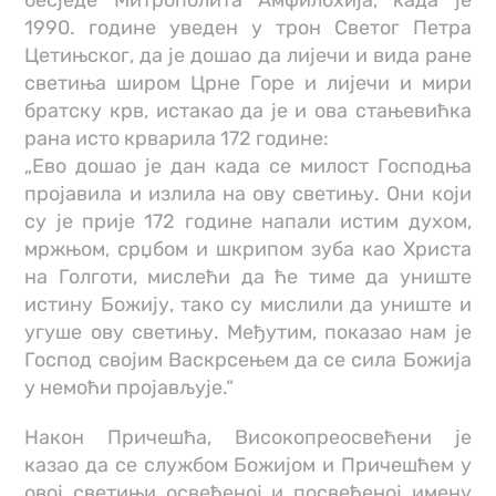
бесједе Митрополита Амфилохија, када је
1990. године уведен у трон Светог Петра
Цетињског, да је дошао да лијечи и вида ране
светиња широм Црне Горе и лијечи и мири
братску крв, истакао да је и ова стањевићка
рана исто крварила 172 године:
„Ево дошао је дан када се милост Господња
пројавила и излила на ову светињу. Они који
су је прије 172 године напали истим духом,
мржњом, срџбом и шкрипом зуба као Христа
на Голготи, мислећи да ће тиме да униште
истину Божију, тако су мислили да униште и
угуше ову светињу. Међутим, показао нам је
Господ својим Васкрсењем да се сила Божија
у немоћи пројављује.“
Након Причешћа, Високопреосвећени је
казао да се службом Божијом и Причешћем у
овој светињи освећеној и посвећеној имену