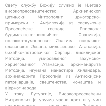
Свету службу Божију служио је Његово
високопреосвештенство Архиепископ
цетињски Митрополит црногорско-
приморски г. Амфилохије уз саслужење
Прeосвећене господе Епископа:
будимљанско-никшићког Јоаникија,
полошко-кумановског Јоакима, пакрачко-
славонског Јована, милешевског Атанасија,
бихаћко-петровачког Сергија, диоклијског
Методија, умировљеног захумско-
херцеговачког Атанасија, архимандрита
Методија, игумана манастира Хиландара,
архимандрита Прокопија из Антиохијске
патријаршије, свештенства, монаштва и
вјерног народа.
У току Лутургије, Високопреосвећени
Митрополит је уручио часни крст и у чин
архимандрита произвео Јефрема