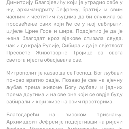
Димитрију Благојевићу који је уградио себе у
њу, архимандриту Јефрему, братији и свим
часним и честитим људима да би служила за
просвећење свих који ће се у њој сабирати,
цијеле Црне Горе и шире. Подсјетио је да је
њена благодат кроз вјекове стизала свуда,
чак и до краја Русије, Сибира и да је свјетлост
Пресвете Животворне Тројице са овога
светога мјеста обасјавала све.
Митрополит је казао да се Господ, Бог љубави
поново вратио овдје. Позвао је све на вјечну
љубав према живоме Богу љубави и једних
према другима и на све оне који се овдје буду
сабирали и који живе на овим просторима.
Благодарећи на високом признању,
Архимадрит Јефрем је подсјетивши на ријечи