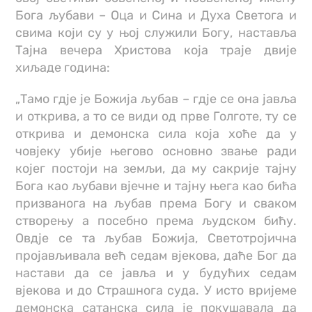
Бога љубави – Оца и Сина и Духа Светога и
свима који су у њој служили Богу, наставља
Тајна вечера Христова која траје двије
хиљаде година:
„Тамо гдје је Божија љубав – гдје се она јавља
и открива, а то се види од прве Голготе, ту се
открива и демонска сила која хоће да у
човјеку убије његово основно звање ради
којег постоји на земљи, да му сакрије тајну
Бога као љубави вјечне и тајну њега као бића
призванога на љубав према Богу и сваком
створењу а посебно према људском бићу.
Овдје се та љубав Божија, Светотројична
пројављивала већ седам вјекова, даће Бог да
настави да се јавља и у будућих седам
вјекова и до Страшнога суда. У исто вријеме
демонска сатанска сила је покушавала да