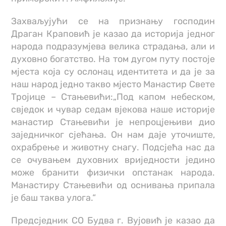
Захваљујући се на признању господин
Драган Краповић је казао да историја једног
народа подразумјева велика страдања, али и
духовно богатство. На том дугом путу постоје
мјеста која су ослонац идентитета и да је за
наш народ једно такво мјесто Манастир Свете
Тројице – Стањевићи:„Под капом небеском,
свједок и чувар седам вјекова наше историје
манастир Стањевићи је непроцјењиви дио
заједничког сјећања. Он нам даје уточиште,
охрабрење и животну снагу. Подсјећа нас да
се очувањем духовних вриједности једино
може бранити физички опстанак народа.
Манастиру Стањевићи од оснивања припала
је баш таква улога.“
Предсједник СО Будва г. Вујовић је казао да