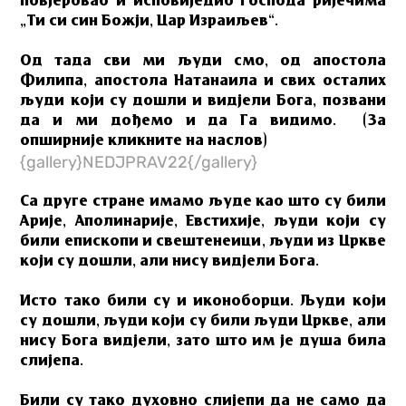
повјеровао и исповиједио Господа ријечима
„Ти си син Божји, Цар Израиљев“.
Од тада сви ми људи смо, од апостола
Филипа, апостола Натанаила и свих осталих
људи који су дошли и видјели Бога, позвани
да и ми дођемо и да Га видимо.
(За
опширније кликните на наслов)
{gallery}NEDJPRAV22{/gallery}
Са друге стране имамо људе као што су били
Арије, Аполинарије, Евстихије, људи који су
били епископи и свештенеици, људи из Цркве
који су дошли, али нису видјели Бога.
Исто тако били су и иконоборци. Људи који
су дошли, људи који су били људи Цркве, али
нису Бога видјели, зато што им је душа била
слијепа.
Били су тако духовно слијепи да не само да