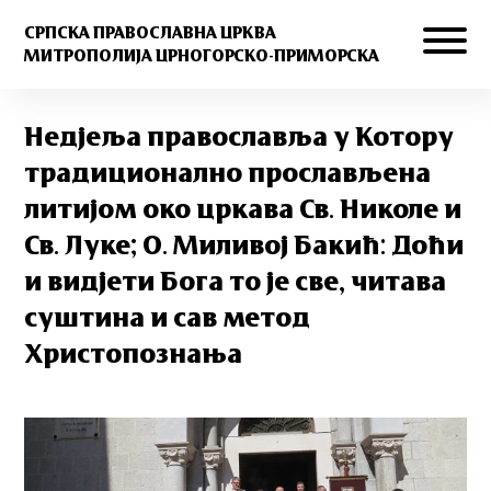
СРПСКА ПРАВОСЛАВНА ЦРКВА
МИТРОПОЛИЈА ЦРНОГОРСКО-ПРИМОРСКА
Недјеља православља у Котору
традиционално прослављена
литијом око цркава Св. Николе и
Св. Луке; О. Миливој Бакић: Доћи
и видјети Бога то је све, читава
суштина и сав метод
Христопознања