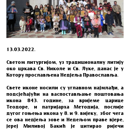
13.03.2022.
Светом литургијом, уз традиционалну литију
око цркава Св. Николе и Св. Луке, данас је у
Котору прослављена Недјеља Православља.
Свете иконе носили су углавном најмлађи, а
подсјећајући на васпостављање поштовања
икона 843. године, за вријеме царице
Теодоре, и патријарха Методија, послије
дугог гоњења икона у 8. и 9. вијеку, због чега
се ова недјеља зове и Недељом праве вјере,
јереј Миливој Бакић је цитирао ријечи