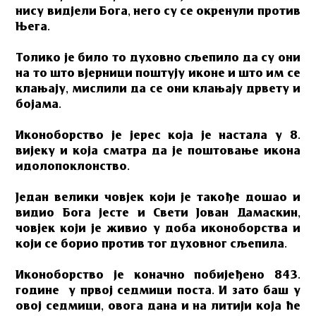
нису видјели Бога, него су се окренули против
Њега.
Толико је било то духовно сљепило да су они
на то што вјерници поштују иконе и што им се
клањају, мислили да се они клањају дрвету и
бојама.
Иконоборство је јерес која је настала у 8.
вијеку и која сматра да је поштовање икона
идолопоклонство.
Један велики човјек који је такође дошао и
видио Бога јесте и Свети Јован Дамаскин,
човјек који је живио у доба иконоборства и
који се борио против тог духовног сљепила.
Иконоборство је коначно побијеђено 843.
године у првој седмици поста. И зато баш у
овој седмици, овога дана и на литији која ће