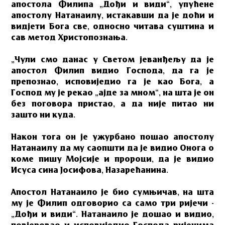
апостола Филипа „Дођи и види“, упућене
апостолу Натанаилу, истакавши да је доћи и
видјети Бога све, односно читава суштина и
сав метод Христопознања.
„Чули смо данас у Светом јеванђељу да је
апостол Филип видио Господа, да га је
препознао, исповиједио га је као Бога, а
Господ му је рекао „ајде за мном“, на шта је он
без поговора пристао, а да није питао ни
зашто ни куда.
Након тога он је ужурбано пошао апостолу
Натанаилу да му саопшти да је видио Онога о
коме пишу Мојсије и пророци, да је видио
Исуса сина Јосифова, Назарећанина.
Апостол Натанаило је био сумњичав, на шта
му је Филип одговорио са само три ријечи -
„Дођи и види“. Натанаило је дошао и видио,