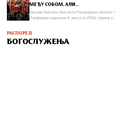
МЕЂУ СОБОМ, АЛИ...
Беседа Његове Светости Патријарха српског г.
Порфирија одржана 4. августа 2026. године у...
РАСПОРЕД
БОГОСЛУЖЕЊА