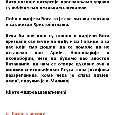
бити послије литургије, прослављамо управо
ту побједу над духовним сљепилом.
Доћи и видјети Бога то је све, читава суштина
и сав метод Христопознања.
Нека би они који су дошли и видјели Бога
призвали све људе да дођу и да Га виде, а за
нас који смо дошли, да се помоле да не
останемо као Арије, Аполинарије и
иконоборци, него да будемо као апостол
Натанаило, да нам се отворе духовне очи и
видимо и исповиједмо Исуса, сина Јосифова
Назарећанина, коме нека је слава вавјек,
амин“, поручио је о. Миливој.
(Фото-Андреа Шеваљевић)
Назад у архиву