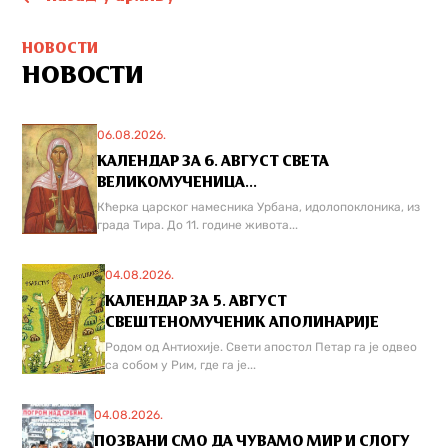
НОВОСТИ
НОВОСТИ
06.08.2026.
КАЛЕНДАР ЗА 6. АВГУСТ СВЕТА
ВЕЛИКОМУЧЕНИЦА...
Кћерка царског намесника Урбана, идолопоклоника, из
града Тира. До 11. године живота...
04.08.2026.
КАЛЕНДАР ЗА 5. АВГУСТ
СВЕШТЕНОМУЧЕНИК АПОЛИНАРИЈЕ
Родом од Антиохије. Свети апостол Петар га је одвео
са собом у Рим, где га је...
04.08.2026.
ПОЗВАНИ СМО ДА ЧУВАМО МИР И СЛОГУ