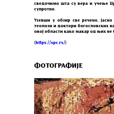
сведочимо шта су вера и учење Цр
супротно.
Узевши у обзир све речено, јасно
теолози и доктори богословских н
овој области како макар од њих не
(
https://spc.rs/
)
ФОТОГРАФИЈЕ