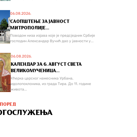
06.08.2026.
САОПШТЕЊЕ ЗА ЈАВНОСТ
МИТРОПОЛИЈЕ...
Поводом низа изјава које је предсједник Србије
господин Александар Вучић дао у јавности у...
06.08.2026.
КАЛЕНДАР ЗА 6. АВГУСТ СВЕТА
ВЕЛИКОМУЧЕНИЦА...
Кћерка царског намесника Урбана,
идолопоклоника, из града Тира. До 11. године
живота...
СПОРЕД
ОГОСЛУЖЕЊА