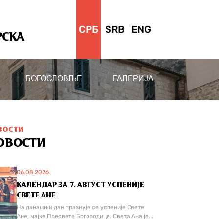
СРБ
SRB
ENG
РСКА
БОГОСЛОВЉЕ
ГАЛЕРИЈА
ВОСТИ
ОВОСТИ
06.08.2026.
КАЛЕНДАР ЗА 7. АВГУСТ УСПЕНИЈЕ
СВЕТЕ АНЕ
На данашњи дан празнује се успеније Свете
Ане, мајке Пресвете Богородице. Света Ана је...