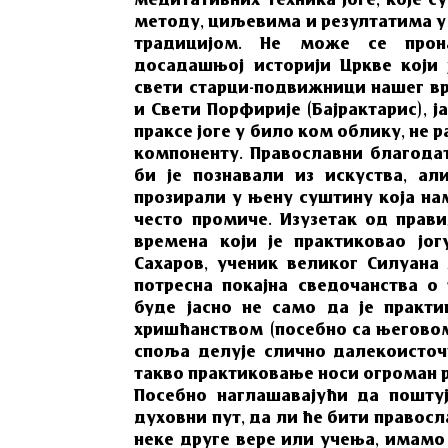
медитативних техника јоге, које с
методу, циљевима и резултатима у
традицијом. Не може се прон
досадашњој историји Цркве који 
свети старци-подвижници нашег вре
и Свети Порфирије (Бајрактарис), 
праксе јоге у било ком облику, не 
компоненту. Православни благодат
би је познавали из искуства, а
прозирали у њену суштину која на
често промиче. Изузетак од прави
времена који је практиковао јог
Сахаров, ученик великог Силуана
потресна покајна сведочанства о
буде јасно не само да је практи
хришћанством (посебно са његово
споља делује слично далекоисточ
такво практиковање носи огроман р
Посебно наглашавајући да поштуј
духовни пут, да ли ће бити правос
неке друге вере или учења, имамо