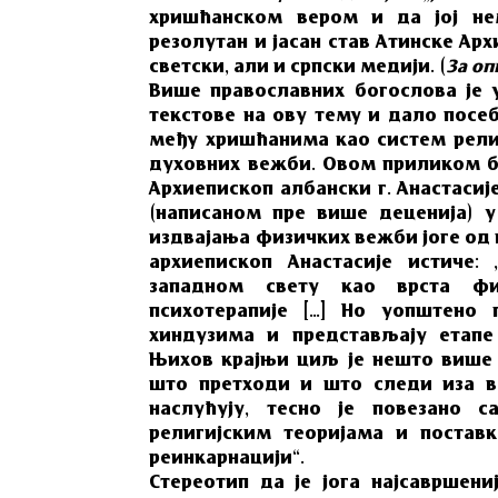
хришћанском вером и да јој не
резолутан и јасан став Атинске Ар
светски, али и српски медији.
(
За оп
Више православних богослова је 
текстове на ову тему и дало посеб
међу хришћанима као систем рели
духовних вежби. Овом приликом б
Архиепископ албански г. Анастасиј
(написаном пре више деценија) у
издвајања физичких вежби јоге од 
архиепископ Анастасије истиче:
западном свету као врста фи
психотерапије […] Но уопштено 
хиндузима и представљају етапе
Њихов крајњи циљ је нешто више 
што претходи и што следи иза в
наслућују, тесно је повезано 
религијским теоријама и постав
реинкарнацији“.
Стереотип да је јога најсавршени