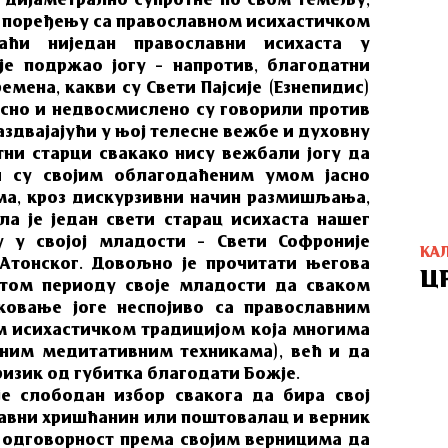
у дијаметрално супротне по свом темељу,
 поређењу са православном исихастичком
аћи ниједан православни исихаста у
је подржао јогу – напротив, благодатни
мена, какви су Свети Пајсије (Езнепидис)
јасно и недвосмислено су говорили против
раздвајајући у њој телесне вежбе и духовну
ни старци свакако нису вежбали јогу да
ли су својим облагодаћеним умом јасно
ма, кроз дискурзивни начин размишљања,
ла је један свети старац исихаста нашег
у у својој младости – Свети Софроније
КА
 Атонског. Довољно је прочитати његова
Ц
 том периоду своје младости да сваком
ковање јоге неспојиво са православним
м исихастичком традицијом која многима
ним медитативним техникама), већ и да
изик од губитка благодати Божје.
е слободан избор свакога да бира свој
лавни хришћанин или поштовалац и верник
 одговорност према својим верницима да