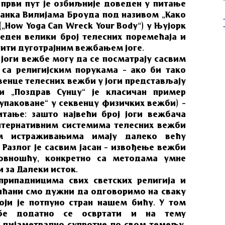
 први пут је озбиљније доведен у питање
ланка Вилијама Броуда под називом „Како
(„How Yoga Can Wreck Your Body”) у Њујорк
веден велики број телесних поремећаја и
пити дуготрајним вежбањем јоге.
а јоги вежбе могу да се посматрају сасвим
 са религијским порукама – ако би тако
венце телесних вежби у јоги представљају
ни „Поздрав Сунцу“ је класичан пример
упаковане“ у секвенцу физичких вежби) –
итање: зашто највећи број јоги вежбача
алтернативним системима телесних вежби
им истраживањима имају далеко већу
Разлог је сасвим јасан – извођење вежби
ховношћу, конкретно са методама умне
 за Далеки исток.
рипадницима свих светских религија и
шћани смо дужни да одговоримо на сваку
који је потпуно стран нашем бићу. У том
ебе додатно се освртати и на тему