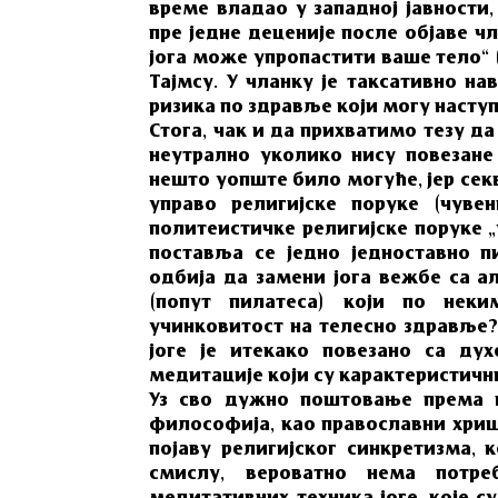
време владао у западној јавности,
пре једне деценије после објаве ч
јога може упропастити ваше тело“ 
Тајмсу. У чланку је таксативно на
ризика по здравље који могу насту
Стога, чак и да прихватимо тезу д
неутрално уколико нису повезане
нешто уопште било могуће, јер сек
управо религијске поруке (чуве
политеистичке религијске поруке „
поставља се једно једноставно п
одбија да замени јога вежбе са 
(попут пилатеса) који по нек
учинковитост на телесно здравље? 
јоге је итекако повезано са ду
медитације који су карактеристични
Уз сво дужно поштовање према п
философија, као православни хри
појаву религијског синкретизма, 
смислу, вероватно нема потр