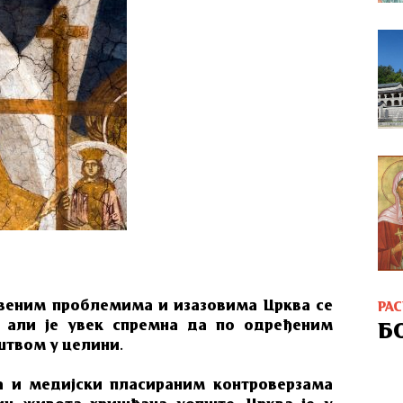
веним проблемима и изазовима Црква се
РА
, али је увек спремна да по одређеним
Б
штвом у целини.
а и медијски пласираним контроверзама