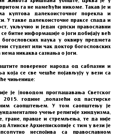
ин живота хришћана уопште, Црква је у
 притом га не намећући никоме. Такав је и
ма култова далекоисточног порекла и
и. У такве далекоисточне праксе спада и
ост, укључио и један српски православни
 се битне информације о јоги добијају већ
а богословских наука у оквиру предмета
шени студент или чак доктор богословских
 нема никаква сазнања о јоги.
заштите повереног народа од саблазни и
 која се све чешће појављују у вези са
еће чињенице:
ије је (поводом проглашавања Светског
у 2015. године „полазећи од пастирске
чним саопштењем. У том саопштењу је
фундаментално учење религије хиндуизма,
, гране, правце и стремљења, те да није
од Атинске Архиепископије с тим у вези је
псолутно неспојива са православном