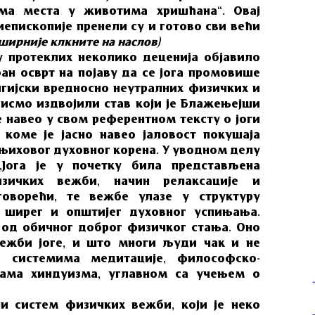
ма места у животима хришћана“. Овај
хиепископије пренели су и готово сви већи
ширније клкните на наслов)
у протеклих неколико деценија објавило
ан осврт на појаву да се јога промовише
гијски вредносно неутралних физичких и
исмо издвојили став који је Блажењејши
е навео у свом референтном тексту о јоги
 коме је јасно навео јаловост покушаја
њиховог духовног корена. У уводном делу
 „Јога је у почетку била представљена
зичких вежби, начин релаксације и
говорећи, те вежбе улазе у структуру
 ширег и општијег духовног успињања.
од обичног доброг физичког стања. Оно
ежби јоге, и што многи људи чак и не
са системима медитације, философско-
кама хиндуизма, углавном са учењем о
ји систем физичких вежби, који је неко