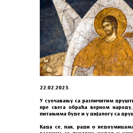
22.02.2023.
У суочавању са различитим друшт
пре свега обраћа верном народу
питањима буде и у дијалогу са дру
Када се, пак, ради о недоумицам