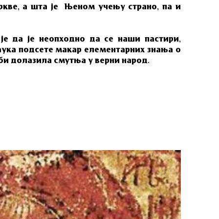
кве, а шта је Њеном учењу страно, па и
 је да је неопходно да се наши пастири,
аука подсете макар елементарних знања о
 би долазила смутња у верни народ.