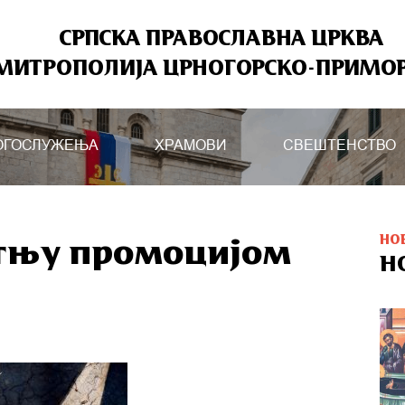
СРПСКА ПРАВОСЛАВНА ЦРКВА
МИТРОПОЛИЈА ЦРНОГОРСКО-ПРИМО
ОГОСЛУЖЕЊА
ХРАМОВИ
СВЕШТЕНСТВО
НО
тњу промоцијом
Н