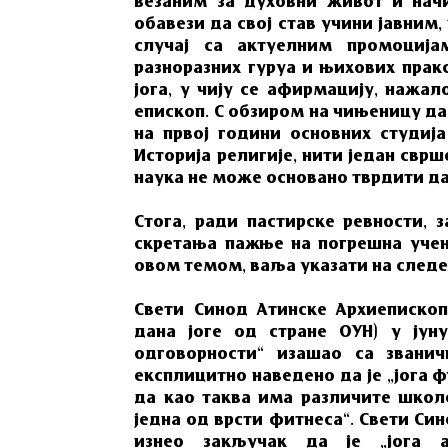
везаним за духовни живот и нач
обавези да свој став учини јавним,
случај са актуелним промоција
разноразних гуруа и њихових пракс
јога, у чију се афирмацију, нажал
епископ. С обзиром на чињеницу да
на првој години основних студиј
Историја религије, нити један свр
наука не може основано тврдити да
Стога, ради пастирске ревности, 
скретања пажње на погрешна учења
овом темом, ваља указати на след
Свети Синод Атинске Архиепископ
дана јоге од стране ОУН) у јун
одговорности“ изашао са звани
експлицитно наведено да је „јога 
да као таква има различите школе
једна од врсти фитнеса“. Свети Син
изнео закључак да је „јога а