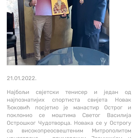
21.01.2022.
Најбољи свјетски тенисер и један од
најпознатијих спортиста свијета Новак
Ђоковић посјетио је манастир Острог и
поклонио се моштима Светог Василија
Острошког Чудотворца. Новака се у Острогу
са високопреосвештеним Митрополитом