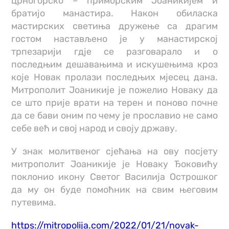
црногорско – приморским Јоаникијем и
братијо манастира. Након обиласка
мастирских светиња дружење са драгим
гостом настављено је у манастирској
трпезарији гдје се разговарало и о
последњим дешавањима и искушењима кроз
које Новак пролази последњих мјесец дана.
Митрополит Јоаникије је пожелио Новаку да
се што прије врати на терен и поново почне
да се бави оним по чему је прославио не само
себе већ и свој народ и своју државу.
У знак молитвеног сјећања на ову посјету
митрополит Јоаникије је Новаку Ђоковићу
поклонио икону Светог Василија Острошког
да му он буде помоћник на свим његовим
путевима.
https://mitropolija.com/2022/01/21/novak-