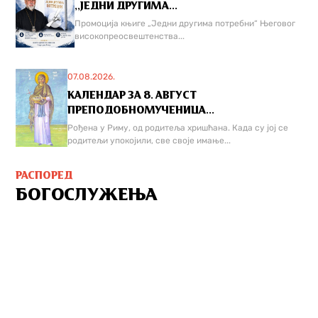
,,ЈЕДНИ ДРУГИМА...
Промоција књиге „Једни другима потребни“ Његовог
високопреосвештенства...
07.08.2026.
КАЛЕНДАР ЗА 8. АВГУСТ
ПРЕПОДОБНОМУЧЕНИЦА...
Рођена у Риму, од родитеља хришћана. Када су јој се
родитељи упокојили, све своје имање...
РАСПОРЕД
БОГОСЛУЖЕЊА