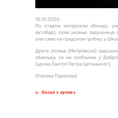
10.10.2020.
По старом которском обичају, ум
октобар), прве јесење задушнице 
али само на градском гробљу у Шк
Друге јесење (Митровске) задушниц
обављају се на гробљима у Добро
(црква Светог Петра Цетињског).
(Управа Парохије)
Назад у архиву