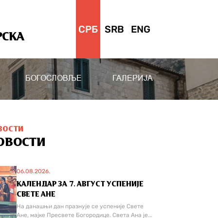
СРБ
SRB
ENG
РСКА
БОГОСЛОВЉЕ
ГАЛЕРИЈА
ВОСТИ
ОВОСТИ
06.08.2026.
КАЛЕНДАР ЗА 7. АВГУСТ УСПЕНИЈЕ
СВЕТЕ АНЕ
На данашњи дан празнује се успеније Свете
Ане, мајке Пресвете Богородице. Света Ана је...