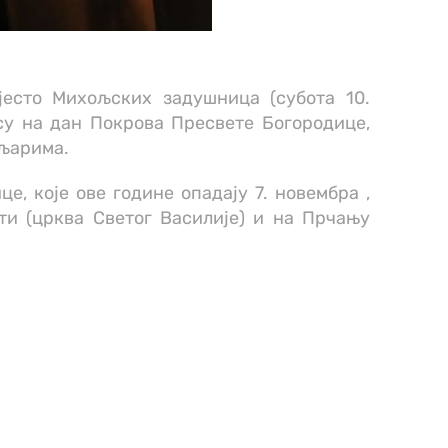
јесто Михољских задушница (субота 10.
су на дан Покрова Пресвете Богородице,
аљарима.
е, које ове године опадају 7. новембра ,
ти (црква Светог Василије) и на Прчању