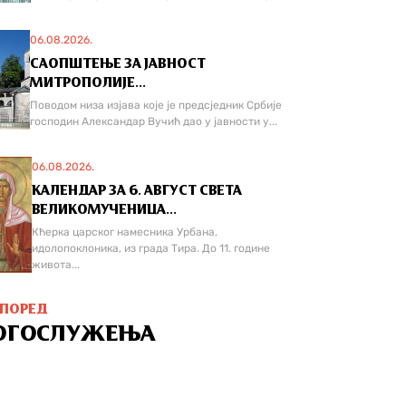
06.08.2026.
САОПШТЕЊЕ ЗА ЈАВНОСТ
МИТРОПОЛИЈЕ...
Поводом низа изјава које је предсједник Србије
господин Александар Вучић дао у јавности у...
06.08.2026.
КАЛЕНДАР ЗА 6. АВГУСТ СВЕТА
ВЕЛИКОМУЧЕНИЦА...
Кћерка царског намесника Урбана,
идолопоклоника, из града Тира. До 11. године
живота...
СПОРЕД
ОГОСЛУЖЕЊА