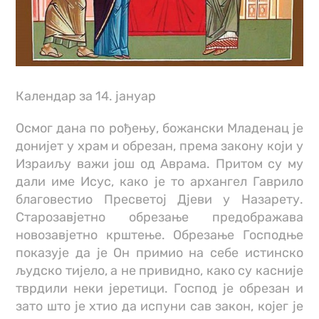
Календар за 14. јануар
Осмог дана по рођењу, божански Младенац је
дониjет у храм и обрезан, према закону који у
Израиљу важи још од Аврама. Притом су му
дали име Исус, како је то архангел Гаврило
благовестио Пресветој Дjеви у Назарету.
Старозавjетно обрезање предображава
новозавjетно крштење. Обрезање Господње
показује да је Он примио на себе истинско
људско тиjело, а не привидно, како су касније
тврдили неки јеретици. Господ је обрезан и
зато што је хтио да испуни сав закон, којег је