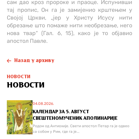
сам дао кроз пророке и праоце. Испунивши
тај пропис, Он га је замиjенио крштењем у
Својој Цркви, „јер у Христу Исусу нити
обрезање што помаже нити необрезање, него
нова твар“ (Гал. 6, 15), како је то објавио
апостол Павле.
Назад у архиву
НОВОСТИ
НОВОСТИ
04.08.2026.
КАЛЕНДАР ЗА 5. АВГУСТ
СВЕШТЕНОМУЧЕНИК АПОЛИНАРИЈЕ
Родом од Антиохије. Свети апостол Петар га је одвео
са собом у Рим, где га је...