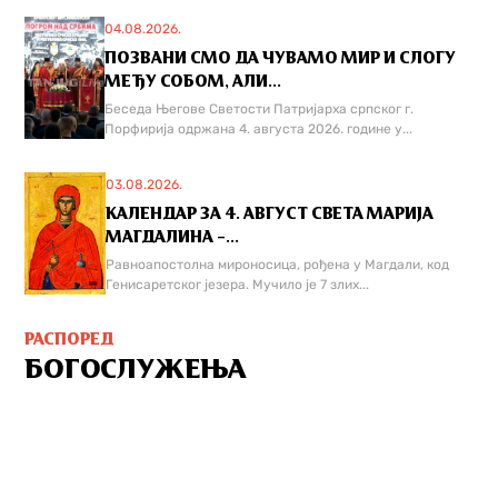
04.08.2026.
ПОЗВАНИ СМО ДА ЧУВАМО МИР И СЛОГУ
МЕЂУ СОБОМ, АЛИ...
Беседа Његове Светости Патријарха српског г.
Порфирија одржана 4. августа 2026. године у...
03.08.2026.
КАЛЕНДАР ЗА 4. АВГУСТ СВЕТА МАРИЈА
МАГДАЛИНА –...
Равноапостолна мироносица, рођена у Магдали, код
Генисаретског језера. Мучилo је 7 злих...
РАСПОРЕД
БОГОСЛУЖЕЊА