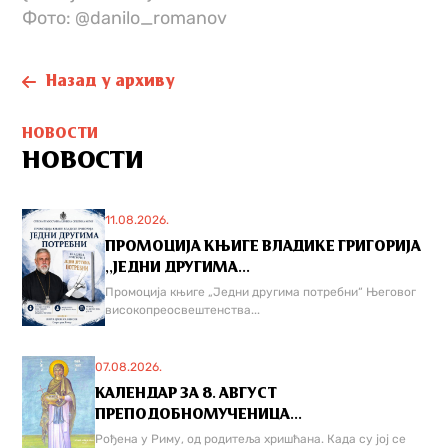
Фото: @danilo_romanov
Назад у архиву
НОВОСТИ
НОВОСТИ
11.08.2026.
ПРОМОЦИЈА КЊИГЕ ВЛАДИКЕ ГРИГОРИЈА
,,ЈЕДНИ ДРУГИМА...
Промоција књиге „Једни другима потребни“ Његовог
високопреосвештенства...
07.08.2026.
КАЛЕНДАР ЗА 8. АВГУСТ
ПРЕПОДОБНОМУЧЕНИЦА...
Рођена у Риму, од родитеља хришћана. Када су јој се