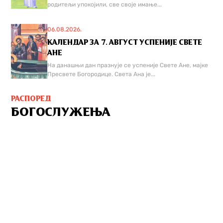
родитељи упокојили, све своје имање...
06.08.2026.
КАЛЕНДАР ЗА 7. АВГУСТ УСПЕНИЈЕ СВЕТЕ
АНЕ
На данашњи дан празнује се успеније Свете Ане, мајке
Пресвете Богородице. Света Ана је...
РАСПОРЕД
БОГОСЛУЖЕЊА