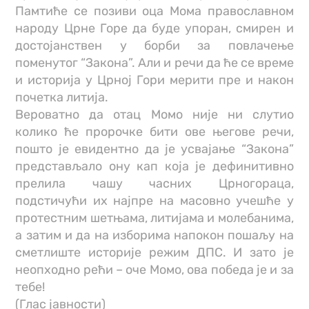
Памтиће се позиви оца Мома православном
народу Црне Горе да буде упоран, смирен и
достојанствен у борби за повлачење
поменутог “Закона”. Али и речи да ће се време
и историја у Црној Гори мерити пре и након
почетка литија.
Вероватно да отац Момо није ни слутио
колико ће пророчке бити ове његове речи,
пошто је евидентно да је усвајање “Закона”
представљало ону кап која је дефинитивно
прелила чашу часних Црногораца,
подстичући их најпре на масовно учешће у
протестним шетњама, литијама и молебанима,
а затим и да на изборима напокон пошаљу на
сметлиште историје режим ДПС. И зато је
неопходно рећи – оче Момо, ова победа је и за
тебе!
(Глас јавности)