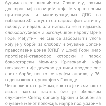
будимљанско-никшићком Јоаникију, затим
доскорашњој опозицији, која је упркос свим
притисцима и манипулацијама ДПС на
изборима 30. августа остварила фантастичну
победу, и најзад, али нипошто не и најмање,
слободољубивом и богољубивом народу Црне
Горе. Међутим, не сме се заборавити улога
коју је у борби за слободу и очување Српске
православне цркве (СПЦ) у Црној Гори имао
протојереј-ставрофор которски и парох
бококоторски Момчило Кривокапић, који
нажалост није дочекао да види плодове ове
свете борбе, пошто се крајем априла, у 76.
години живота, упокојио у Господу.
Читав живота оца Мома, како га је из милоште
звала његова паства, био је обележем
служењем Светој српској Цркви и борбом за
очување њеног положаја, најпре под ударима