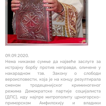
09.09.2020.
Нема никакве сумње да највеће заслуге за
истрајну борбу против неправде, оличене у
накарадном тзв. Закону о слободи
вероисповести, која је на концу резултирала
сменом тродеценијског криминогеног
режима Демократске партије социјалиста
(ДПС), иду најпре митрополиту црногорско-
приморском Амфилохију и владики