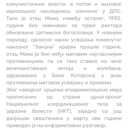
комунистичких власти, а потом и њиховог
идеолошког наследника, оличеног у ДПС.
Тако је отац Момо, између осталог, 1992.
године био именован за првог ректора
обновљене Цетињске богословије. У новијем
периоду, односно након усвајања поменутог
наказног “Закона” крајем прошле године,
отац Момо је био међу његовим најгласнијим
противницима, па се тако ставио на чело
величанствених литија и молебана,
одржаваних у Боки Которској у знак
противљења његовом усвајању и примени.
Због наводног кршења епидемиолошких мера
прописаних од стране црногорског
Националног координационог тела за
заразне болести (НКТ), заједно са још
двојицом свештеника у марту ове године
приведен је на информативни разговор.