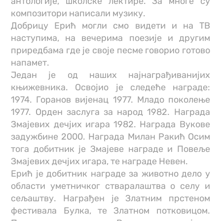
антологије, школске лектире. За многе су
композитори написали музику.
Добрицу Ерић могли смо видети и на ТВ
наступима, на вечерима поезије и другим
приредбама где је своје песме говорио готово
напамет.
Један је од наших најнаграђиванијих
књижевника. Освојио је следеће награде:
1974. Горанов вијенац 1977. Младо поколење
1977. Орден заслуга за народ 1982. Награда
Змајевих дечјих игара 1982. Награда Вукове
задужбине 2000. Награда Милан Ракић Осим
тога добитник је Змајеве награде и Повеље
Змајевих дечјих игара, те награде Невен.
Ерић је добитник награде за животно дело у
области уметничког стваралаштва о селу и
сељаштву. Награђен је Златним прстеном
фестивала Булка, те Златном потковицом.