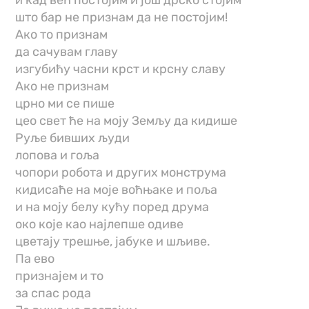
и кад већ постојим и још дрско стојим
што бар не признам да не постојим!
Ако то признам
да сачувам главу
изгубићу часни крст и крсну славу
Ако не признам
црно ми се пише
цео свет ће на моју Земљу да кидише
Руље бивших људи
лопова и гоља
чопори робота и других монструма
кидисаће на моје воћњаке и поља
и на моју белу кућу поред друма
око које као најлепше одиве
цветају трешње, јабуке и шљиве.
Па ево
признајем и то
за спас рода