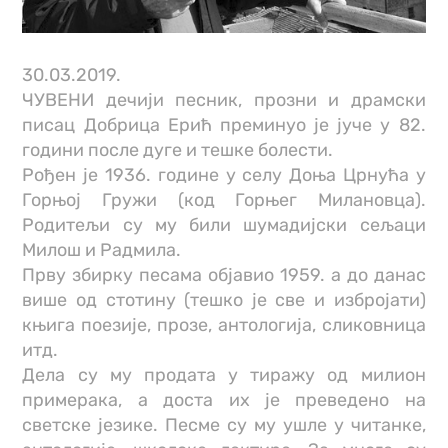
30.03.2019.
ЧУВЕНИ дечији песник, прозни и драмски
писац Добрица Ерић преминуо је jучe у 82.
години после дуге и тешке болести.
Рођен је 1936. године у селу Доња Црнућа у
Горњој Гружи (код Горњег Милановца).
Родитељи су му били шумадијски сељаци
Милош и Радмила.
Прву збирку песама објавио 1959. а до данас
више од стотину (тешко је све и избројати)
књига поезије, прозе, антологија, сликовница
итд.
Дела су му продата у тиражу од милион
примерака, а доста их је преведено на
светске језике. Песме су му ушле у читанке,