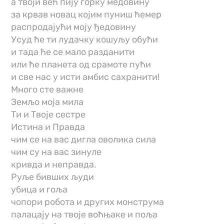
а твоји већ пију горку медовину
за крвав новац којим пуниш ћемер
распродајући моју ђедовину
Усуд ће ти лудачку кошуљу обући
и тада ће се мало разданити
или ће планета од срамоте пући
и све нас у исти амбис сахранити!
Много сте важне
Земљо моја мила
Ти и Твоје сестре
Истина и Правда
чим се на вас дигла оволика сила
чим су на вас зинуле
кривда и неправда.
Руље бивших људи
убица и гоља
чопори робота и других монструма
палацају на твоје воћњаке и поља