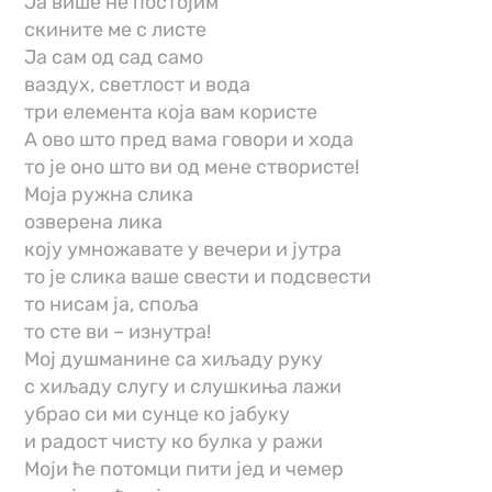
Ја више не постојим
скините ме с листе
Ја сам од сад само
ваздух, светлост и вода
три елемента која вам користе
А ово што пред вама говори и хода
то је оно што ви од мене створисте!
Моја ружна слика
озверена лика
коју умножавате у вечери и јутра
то је слика ваше свести и подсвести
то нисам ја, споља
то сте ви – изнутра!
Мој душманине са хиљаду руку
с хиљаду слугу и слушкиња лажи
убрао си ми сунце ко јабуку
и радост чисту ко булка у ражи
Моји ће потомци пити јед и чемер