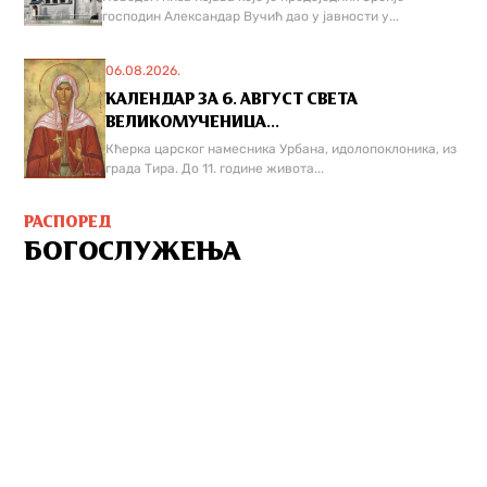
господин Александар Вучић дао у јавности у...
06.08.2026.
КАЛЕНДАР ЗА 6. АВГУСТ СВЕТА
ВЕЛИКОМУЧЕНИЦА...
Кћерка царског намесника Урбана, идолопоклоника, из
града Тира. До 11. године живота...
РАСПОРЕД
БОГОСЛУЖЕЊА