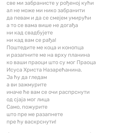
све ми забранисте у рођеној кући
ал не може ми нико забранити
да певам и да се смејем умирући
а то се вама више не догађа
ни кад свадбујете
ни кад вам се рађа!
Поштедите ме коца и конопца
и разапните ме на врху планина
ко ваши праоци што су мог Праоца
Исуса Христа Назарећанина.
Ја ћу да гледам
а ви зажмурите
иначе ће вам се очи распрснути
од сјаја мог лица
Само, пожурите
што пре ме разапнете
пре ћу васкрснути!