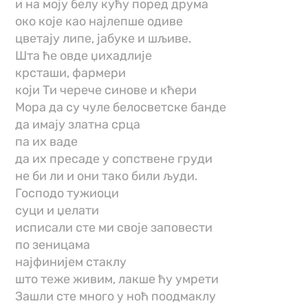
и на моју белу кућу поред друма
око које као најлепше одиве
цветају липе, јабуке и шљиве.
Шта ће овде џихадлије
крсташи, фармери
који Ти черече синове и кћери
Мора да су чуле белосветске банде
да имају златна срца
па их ваде
да их пресаде у сопствене груди
не би ли и они тако били људи.
Господо тужиоци
суци и џелати
исписали сте ми своје заповести
по зеницама
најфинијем стаклу
што теже живим, лакше ћу умрети
Зашли сте много у ноћ поодмаклу