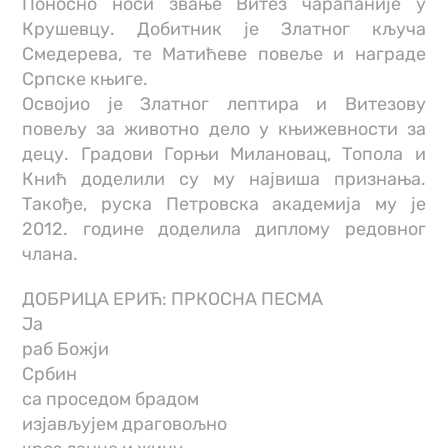
Поносно носи звање Витез чарапаније у
Крушевцу. Добитник је Златног кључа
Смедерева, те Матићеве повеље и награде
Српске књиге.
Освојио је Златног лептира и Витезову
повељу за животно дело у књижевности за
децу. Градови Горњи Милановац, Топола и
Кнић доделили су му највиша признања.
Такође, руска Петровска академија му је
2012. године доделила диплому редовног
члана.
ДОБРИЦА ЕРИЋ: ПРКОСНА ПЕСМА
Ја
раб Божји
Србин
са проседом брадом
изјављујем драговољно