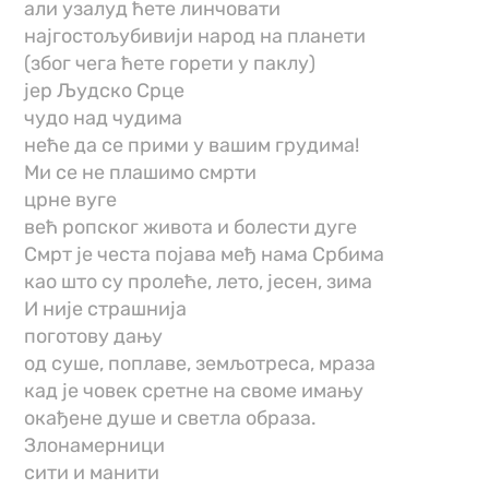
али узалуд ћете линчовати
најгостољубивији народ на планети
(због чега ћете горети у паклу)
јер Људско Срце
чудо над чудима
неће да се прими у вашим грудима!
Ми се не плашимо смрти
црне вуге
већ ропског живота и болести дуге
Смрт је честа појава међ нама Србима
као што су пролеће, лето, јесен, зима
И није страшнија
поготову дању
од суше, поплаве, земљотреса, мраза
кад је човек сретне на своме имању
окађене душе и светла образа.
Злонамерници
сити и манити