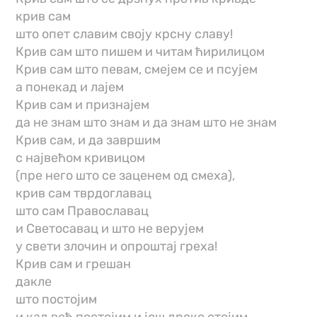
крив сам
што опет славим своју крсну славу!
Крив сам што пишем и читам ћирилицом
Крив сам што певам, смејем се и псујем
а понекад и лајем
Крив сам и признајем
да не знам што знам и да знам што не знам
Крив сам, и да завршим
с највећом кривицом
(пре него што се заценем од смеха),
крив сам тврдоглавац
што сам Православац
и Светосавац и што не верујем
у свети злочин и опроштај греха!
Крив сам и грешан
дакле
што постојим