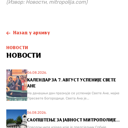
(Извор: Новости, mitropolija.com)
Назад у архиву
НОВОСТИ
НОВОСТИ
06.08.2026.
КАЛЕНДАР ЗА 7. АВГУСТ УСПЕНИЈЕ СВЕТЕ
АНЕ
На данашњи дан празнује се успеније Свете Ане, мајке
Пресвете Богородице. Света Ана је...
06.08.2026.
САОПШТЕЊЕ ЗА ЈАВНОСТ МИТРОПОЛИЈЕ...
Поводом низа изјава које је предсједник Србије