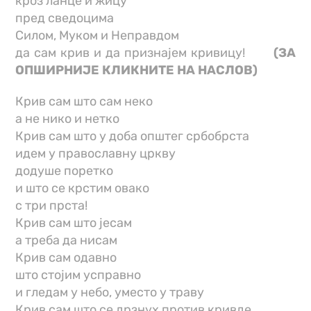
кроз ланце и жицу
пред сведоцима
Силом, Муком и Неправдом
да сам крив и да признајем кривицу!
(ЗА
ОПШИРНИЈЕ КЛИКНИТЕ НА НАСЛОВ)
Крив сам што сам неко
а не нико и нетко
Крив сам што у доба општег србобрста
идем у православну цркву
додуше поретко
и што се крстим овако
с три прста!
Крив сам што јесам
а треба да нисам
Крив сам одавно
што стојим усправно
и гледам у небо, уместо у траву
Крив сам што се дрзнух против кривде