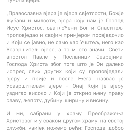
пуноћа вјере.
„Православна вјера је вјера свјетлости, Божје
љубави и милости, вјера коју нам је Господ
Исус Христос, оваплоћени Бог и Спаситељ,
проповједао и својим примјером посвједочио
и Који се јавио, не само као Учитељ, него као
Усавршитељ вјере, а то много значи. Свети
апостол Павле у Посланици Јеврејима,
Господа Христа због тога што је Он далеко
испред свих других који су проповједали
вјеру и прије и после Њега, назвао је
Усавршитељем вјере – Онај Који је вјеру
уздигао високо и Који је открио њену праву
славу, љепоту, дубину, ширину и висину.
И ми, сабрани у храму Преображења
Христовог и у сваком другом храму, на светој
служби, увијек можемо рећи: Господе, добро