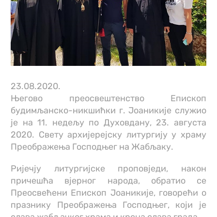
23.08.2020.
Његово преосвештенство Епископ
будимљанско-никшићки г. Јоаникије служио
је на 11. недељу по Духовдану, 23. августа
2020. Свету архијерејску литургију у храму
Преображења Господњег на Жабљаку.
Ријечју литургијске проповједи, након
причешћа вјерног народа, обратио се
Преосвећени Епископ Јоаникије, говорећи о
празнику Преображења Господњег, који је