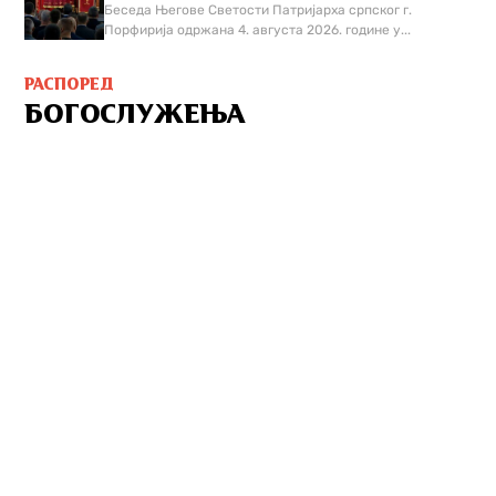
Беседа Његове Светости Патријарха српског г.
Порфирија одржана 4. августа 2026. године у...
РАСПОРЕД
БОГОСЛУЖЕЊА