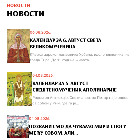
НОВОСТИ
НОВОСТИ
06.08.2026.
КАЛЕНДАР ЗА 6. АВГУСТ СВЕТА
ВЕЛИКОМУЧЕНИЦА...
Кћерка царског намесника Урбана, идолопоклоника, из
града Тира. До 11. године живота...
04.08.2026.
КАЛЕНДАР ЗА 5. АВГУСТ
СВЕШТЕНОМУЧЕНИК АПОЛИНАРИЈЕ
Родом од Антиохије. Свети апостол Петар га је одвео
са собом у Рим, где га је...
04.08.2026.
ПОЗВАНИ СМО ДА ЧУВАМО МИР И СЛОГУ
МЕЂУ СОБОМ, АЛИ...