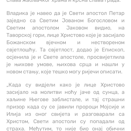
слава жабљачког храма и крсна слава града.
Владика је навео да је Свети апостол Петар
заједно са Светим Јованом Богословом и
Светим апостолом Јаковом видио, на
Таворској гори, лице Христово које је засијало
Божанском вјечном и нествореном
свјетлошћу. Та свјетлост, додао је Епископ,
осјенила је и Свете апостоле, просвијетлила
је њихове умове, њихова срца и нашли у
новом стању, које тешко могу ријечи описати.
„Када су видјели како је лице Христово
засијало на молитви ноћу јаче од сунца, а
хаљине Његове заблистале, и тај страшни
призор када су се јавили пророци Мојсије и
Илија из оног свијета и разговарали са
Христом, Свети апостоли су попадали од
страха. Међутим, то није био онај обични