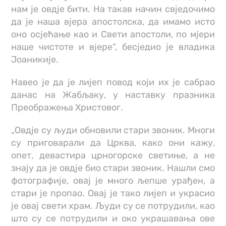
нам је овдје бити. На такав начин свједочимо
да је наша вјера апостолска, да имамо исто
оно осјећање као и Свети апостоли, по мјери
наше чистоте и вјере“, бесједио је владика
Јоаникије.
Навео је да је лијеп повод који их је сабрао
данас на Жабљаку, у наставку празника
Преображења Христовог.
„Овдје су људи обновили стари звоник. Многи
су приговарали да Црква, како они кажу,
опет, девастира црногорске светиње, а не
знају да је овдје био стари звоник. Нашли смо
фотографије, овај је много љепше урађен, а
стари је пропао. Овај је тако лијеп и украсио
је овај свети храм. Људи су се потрудили, као
што су се потрудили и око украшавања ове