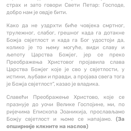
страх и зато говори Свети Петар: Господе,
добро нам је овдје бити.
Како да не уздрхти биће човјека смртног,
трулежног, слабог, грешног када га дотакне
Божја свјетлост и када га Бог удостоји да,
колико је то њему могуће, види славу и
љепоту Царства Божјег, јер се преко
Преображења Христовог пројавила слава
Царства Божјег које је сво у свјетлости, у
истини, љубави и правди, а пројава свега тога
је Божја свјетлост“, казао је владика.
Славећи Преображење Христово, које се
празнује до уочи Велике Госпојине, ми, по
ријечима Епископа Јоаникија, прослављамо
Божју свјетлост и њоме се напајамо.
(За
опширније клкните на наслов)