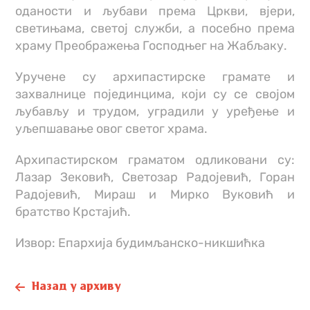
оданости и љубави према Цркви, вјери,
светињама, светој служби, а посебно према
храму Преображења Господњег на Жабљаку.
Уручене су архипастирске грамате и
захвалнице појединцима, који су се својом
љубављу и трудом, уградили у уређење и
уљепшавање овог светог храма.
Архипастирском граматом одликовани су:
Лазар Зековић, Светозар Радојевић, Горан
Радојевић, Мираш и Мирко Вуковић и
братство Крстајић.
Извор: Епархија будимљанско-никшићка
Назад у архиву