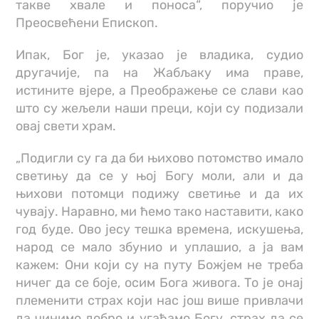
такве хвале и поноса“, поручио је
Преосвећени Епископ.
Ипак, Бог је, указао је владика, судио
другачије, па на Жабљаку има праве,
истините вјере, а Преображење се слави као
што су жељели наши преци, који су подизали
овај свети храм.
„Подигли су га да би њихово потомство имало
светињу да се у њој Богу моли, али и да
њихови потомци подижу светиње и да их
чувају. Наравно, ми ћемо тако наставити, како
год буде. Ово јесу тешка времена, искушења,
народ се мало збунио и уплашио, а ја вам
кажем: Они који су на путу Божјем не треба
ничег да се боје, осим Бога живога. То је онај
племенити страх који нас још више привлачи
да чинимо добро и угађамо Богу, страх да се