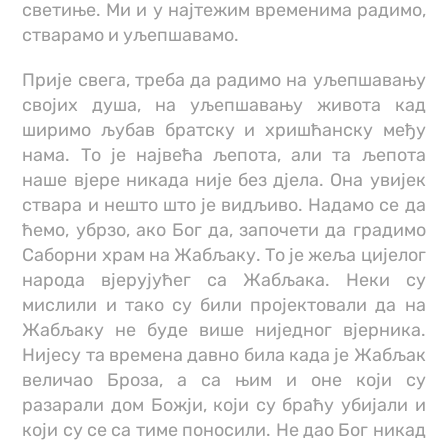
светиње. Ми и у најтежим временима радимо,
стварамо и уљепшавамо.
Прије свега, треба да радимо на уљепшавању
својих душа, на уљепшавању живота кад
ширимо љубав братску и хришћанску међу
нама. То је највећа љепота, али та љепота
наше вјере никада није без дјела. Она увијек
ствара и нешто што је видљиво. Надамо се да
ћемо, убрзо, ако Бог да, започети да градимо
Саборни храм на Жабљаку. То је жеља цијелог
народа вјерујућег са Жабљака. Неки су
мислили и тако су били пројектовали да на
Жабљаку не буде више ниједног вјерника.
Нијесу та времена давно била када је Жабљак
величао Броза, а са њим и оне који су
разарали дом Божји, који су браћу убијали и
који су се са тиме поносили. Не дао Бог никад