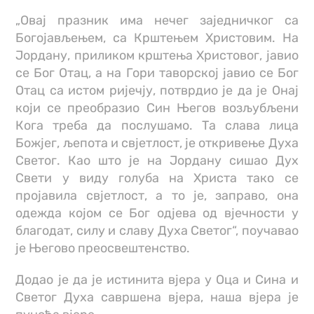
„Овај празник има нечег заједничког са
Богојављењем, са Крштењем Христовим. На
Јордану, приликом крштења Христовог, јавио
се Бог Отац, а на Гори таворској јавио се Бог
Отац са истом ријечју, потврдио је да је Онај
који се преобразио Син Његов возљубљени
Кога треба да послушамо. Та слава лица
Божјег, љепота и свјетлост, је откривење Духа
Светог. Као што је на Јордану сишао Дух
Свети у виду голуба на Христа тако се
пројавила свјетлост, а то је, заправо, она
одежда којом се Бог одјева од вјечности у
благодат, силу и славу Духа Светог“, поучавао
је Његово преосвештенство.
Додао је да је истинита вјера у Оца и Сина и
Светог Духа савршена вјера, наша вјера је