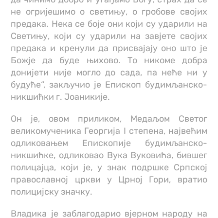
не огријешимо о светињу, о гробове својих
предака. Нека се боје они који су ударили на
Светињу, који су ударили на завјете својих
предака и кренули да присвајају оно што је
Божје да буде њихово. То никоме добра
донијети није могло до сада, па неће ни у
будуће“, закључио је Епископ будимљанско-
никшићки г. Јоаникије.
Он је, овом приликом, Медаљом Светог
великомученика Георгија I степена, највећим
одликовањем Епископије будимљанско-
никшићке, одликовао Вука Вуковића, бившег
полицајца, који је, у знак подршке Српској
православној цркви у Црној Гори, вратио
полицијску значку.
Владика је заблагодарио вјерном народу на