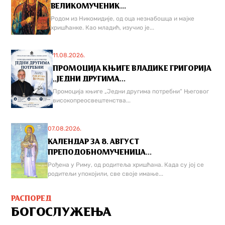
ВЕЛИКОМУЧЕНИК...
Родом из Никомидије, од оца незнабошца и мајке
хришћанке. Као младић, изучио је...
11.08.2026.
ПРОМОЦИЈА КЊИГЕ ВЛАДИКЕ ГРИГОРИЈА
,,ЈЕДНИ ДРУГИМА...
Промоција књиге „Једни другима потребни“ Његовог
високопреосвештенства...
07.08.2026.
КАЛЕНДАР ЗА 8. АВГУСТ
ПРЕПОДОБНОМУЧЕНИЦА...
Рођена у Риму, од родитеља хришћана. Када су јој се
родитељи упокојили, све своје имање...
РАСПОРЕД
БОГОСЛУЖЕЊА