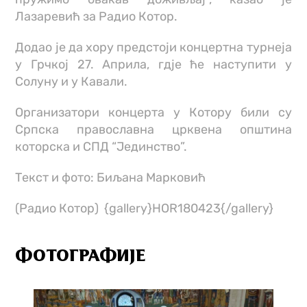
Лазаревић за Радио Котор.
Додао је да хору предстоји концертна турнеја
у Грчкој 27. Априла, гд‌је ће наступити у
Солуну и у Кавали.
Организатори концерта у Котору били су
Српска православна црквена општина
которска и СПД “Јединство”.
Текст и фото: Биљана Марковић
(Радио Котор) {gallery}HOR180423{/gallery}
ФОТОГРАФИЈЕ