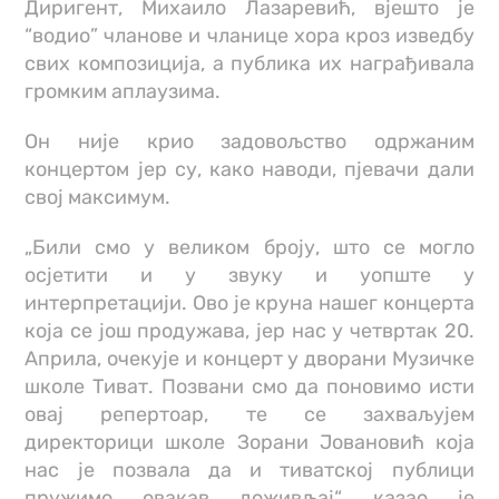
Диригент, Михаило Лазаревић, вјешто је
“водио” чланове и чланице хора кроз изведбу
свих композиција, а публика их награђивала
громким аплаузима.
Он није крио задовољство одржаним
концертом јер су, како наводи, пјевачи дали
свој максимум.
„Били смо у великом броју, што се могло
осјетити и у звуку и уопште у
интерпретацији. Ово је круна нашег концерта
која се још продужава, јер нас у четвртак 20.
Априла, очекује и концерт у дворани Музичке
школе Тиват. Позвани смо да поновимо исти
овај репертоар, те се захваљујем
директорици школе Зорани Јовановић која
нас је позвала да и тиватској публици
пружимо овакав доживљај“, казао је