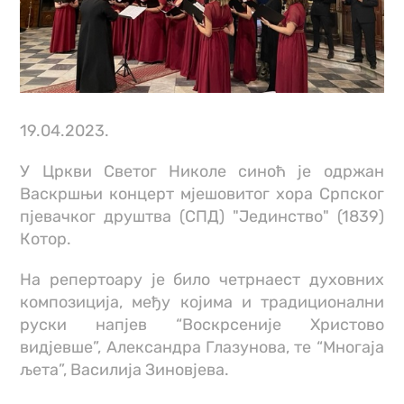
19.04.2023.
У Цркви Светог Николе синоћ је одржан
Васкршњи концерт мјешовитог хора Српског
пјевачког друштва (СПД) "Јединство" (1839)
Котор.
На репертоару је било четрнаест духовних
композиција, међу којима и традиционални
руски напјев “Воскрсеније Христово
вид‌јевше”, Александра Глазунова, те “Многаја
љета”, Василија Зиновјева.