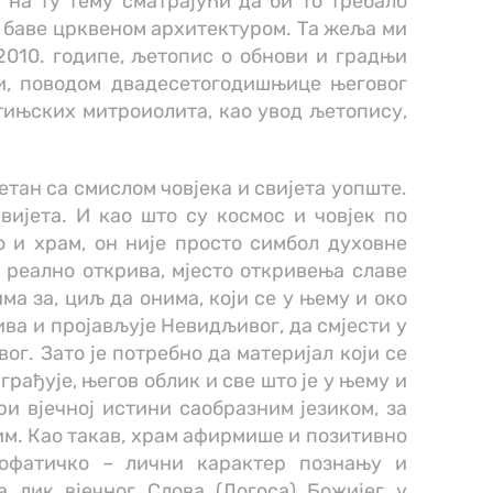
 на ту тему сматрајући да би то требало
е баве црквеном архитектуром. Та жеља ми
2010. годипе, љетопис о обнови и градњи
и, поводом двадесетогодишњице његовог
тињских митроиолита, као увод љетопису,
јетан са смислом човјека и свијета уопште.
свијета. И као што су космос и човјек по
о и храм, он није просто симбол духовне
а реално открива, мјесто откривења славе
ма за, циљ да онима, који се у њему и око
рива и пројављује Невидљивог, да смјести у
ог. Зато је потребно да материјал који се
уграђује, његов облик и све што је у њему и
и вјечној истини саобразним језиком, за
м. Као такав, храм афирмише и позитивно
апофатичко – лични карактер познању и
ва лик вјечног Слова (Логоса) Божијег у