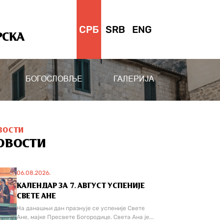
СРБ
SRB
ENG
РСКА
БОГОСЛОВЉЕ
ГАЛЕРИЈА
ВОСТИ
ОВОСТИ
06.08.2026.
КАЛЕНДАР ЗА 7. АВГУСТ УСПЕНИЈЕ
СВЕТЕ АНЕ
На данашњи дан празнује се успеније Свете
Ане, мајке Пресвете Богородице. Света Ана је...