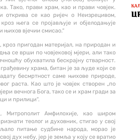
ка. Тако, прави храм, као и прави човјек.
КА
Ц
 и открива се као ријеч о Неизрецивом,
 кроз њега се пројављује и објелодањује
 и њихов вјечии смисао.“
е, кроз пригодан материјал, на природан и
адња се врши по човјековој мјери, али тако
ичношћу обухватила бескрајну стварност.
 грађевину храма, битан је за људе који се
задату бесмртност саме њихове природе,
овог раста. Као што је човјек створен „по
мјери вечнога Бога, тако се и храм гради за
ици и прилици“.
а, Митрополит Амфилохије, као широм
изнати теолог и духовник, стигао у свој
ављало питање судбине народа, морао је
вој дух небу, јер је земља у коју се вратио