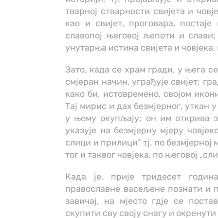
тварној стварности свијета и човје
као и свијет, проговара, постаје
славопој његовој љепоти и слави;
унутарња истина свијета и човјека,
Зато, када се храм гради, у њега с
смјеран начин, уграђује свијет; гр
како би, истовремено, својом икон
Тај мирис и дах безмјерног, уткан у
у њему окупљају: он им открива 
указује на безмјерну мјеру човјек
слици и прилици” тј. по безмјерној 
тог и таквог човјека, по његовој „сл
Када је, прије тридесет годин
православне васељене познати и пр
завичај, на мјесто гдје се пост
скупити сву своју снагу и окренути с