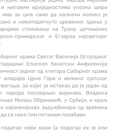
лтурно наслијеђе једног народа најбоље
 и његовим вриједностима упозна шира
т има за циљ само да назначи колико је
сано и новоподигнуто црквених здања у
вријеме столовања на Трону цетињских
рско-приморског и Егзарха најсветијег
.
борног храма Светог Василија Острошког
, тадашњи Епископ банатски Амфилохије
 личност једног од ктитора Саборног храма
г владара Црне Горе и великог српског
гоша, за којег је истакао да је један од
ег народа последњих вијекова. Владика
 књаз Милош Обреновић, у Србији, и краљ
ва најзначајнија задужбинара од времена
 да се неко тим питањем позабави.
 подигао нови храм (а подигао их је или