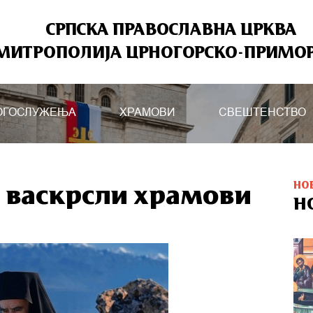
СРПСКА ПРАВОСЛАВНА ЦРКВА
МИТРОПОЛИЈА ЦРНОГОРСКО-ПРИМО
ОГОСЛУЖЕЊА
ХРАМОВИ
СВЕШТЕНСТВО
НО
а васкрсли храмови
Н