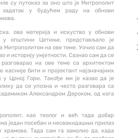
ле су путоказ за оно што је Митрополит
о задатак у будућем раду на обнови
амова.
ска. ова материја и искуство у обнови
а у општини Цетиње, представљало је
а Митрополитом на ове теме. Уочио сам да
ао и историју умјетности. Сазнао сам да се
 разговарао на ове теме са архитектом
 касније бити и пројектант најзначајиих
у Црној Гори. Такође ми је казао да је
лику да се упозна и често разговара са
кадемиком Александром Дероком, од кога
рополит, као теолог и већ тада добар
има један посебан и несвакидашњи прилаз
храмова. Тада сам га замолио да, када