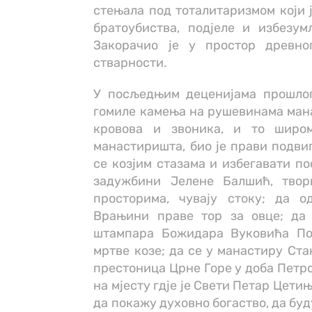
стењала под тоталитаризмом који 
братоубиства, подјеле и избезум
Закорачио је у простор древно
стварности.
У посљедњим деценијама прошлог
гомиле камења на рушевинама манас
кровова и звоника, и то широ
манастиришта, био је прави подвиг
се козјим стазама и избегавати по
задужбини Јелене Балшић, тво
просторима, чувају стоку; да 
Врањини праве тор за овце; да 
штампара Божидара Вуковића По
мртве козе; да се у манастиру Ста
престоница Црне Горе у доба Петро
на мјесту гдје је Свети Петар Цет
да покажу духовно богаство, да бу