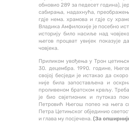
обновио 289 за педесет година), јер 
сабирања, надахнућа, преображењ
гдје нема. храмова и гдје су хра
Владика Амфилохије је посебно ист
историју било насиље над човјек
његов процват увијек показује д
човјека.
Приликом увођења у Трон цетињск
30. децембра. 1990. године, Њег
својој бесједи је истакао да скор
није била запостављена и оскрн
проливеном братском крвљу. Треба 
је био свјетионик и путоказ пок
Петровић Његош попео на њега сво
Петра Цетињског објединио светост
и глава му посјечена.
(За опширниј