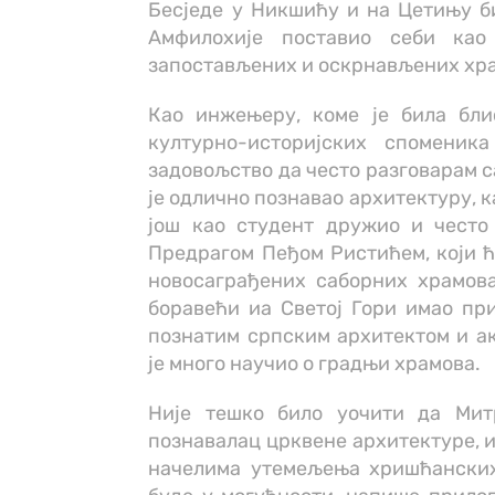
Бесједе у Никшићу и на Цетињу би
Амфилохије поставио себи ка
запостављених и оскрнављених хр
Као инжењеру, коме је била бли
културно-историјских споменик
задовољство да често разговарам с
је одлично познавао архитектуру, к
још као студент дружио и често
Предрагом Пеђом Ристићем, који ће
новосаграђених саборних храмова 
боравећи иа Светој Гори имао при
познатим српским архитектом и а
је много научио о градњи храмова.
Није тешко било уочити да Мит
познавалац црквене архитектуре, 
начелима утемељења хришћанских 