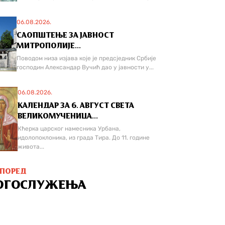
06.08.2026.
САОПШТЕЊЕ ЗА ЈАВНОСТ
МИТРОПОЛИЈЕ...
Поводом низа изјава које је предсједник Србије
господин Александар Вучић дао у јавности у...
06.08.2026.
КАЛЕНДАР ЗА 6. АВГУСТ СВЕТА
ВЕЛИКОМУЧЕНИЦА...
Кћерка царског намесника Урбана,
идолопоклоника, из града Тира. До 11. године
живота...
СПОРЕД
ОГОСЛУЖЕЊА