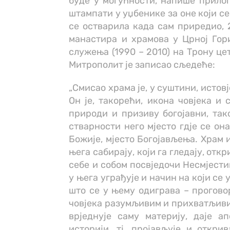
буде у могућности, напише прилог
штампати у уџбенике за оне који с
се остварила када сам приредио, 
манастира и храмова у Црној Гор
служења (1990 – 2010) на Трону це
Митрополит је записао сљедеће:
„Смисао храма је, у суштини, истов
Он је, такорећи, икона човјека и 
природи и призиву богојавни, так
стварности него мјесто гдје се он
Божије, мјесто Богојављења. Храм и
њега сабирају, који га гледају, отк
себе и собом посвједочи Несмјестив
у њега уграђује и начин на који се 
што се у њему одиграва – проговор
човјека разумљивим и прихватљиви
врједнује саму материју, даје 
историји, тј. пројављује и откри