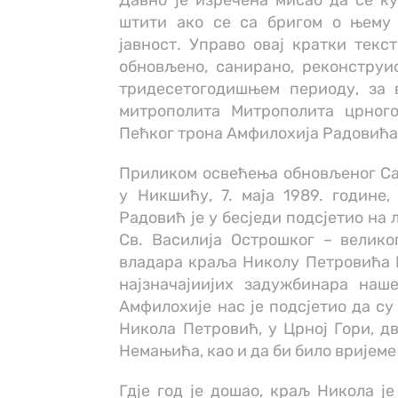
Давно је изречена мисао да се ку
штити ако се са бригом о њему
јавност. Управо овај кратки текс
обновљено, санирано, реконструи
тридесетогодишњем периоду, за 
митрополита Митрополита црного
Пећког трона Амфилохија Радовића
Приликом освећења обновљеног Са
у Никшићу, 7. маја 1989. године
Радовић је у бесједи подсјетио на
Св. Василија Острошког – велико
владара краља Николу Петровића Ње
најзначајиијих задужбинара наш
Амфилохије нас је подсјетио да су
Никола Петровић, у Црној Гори, д
Немањића, као и да би било вријеме
Гдје год је дошао, краљ Никола је