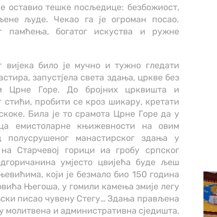
је оставио тешке посљедице: безбожиост,
љене људе. Чекао га је огроман посао.
г памћења, богатог искуства и ружне
 вијека било је мучно и тужно гледати
тира, запустјела света здања, цркве без
м Црне Горе. До бројних црквишта и
 стићи, пробити се кроз шикару, кретати
скоке. Била је то срамота Црне Горе да у
рца емистоларне књижевности на овим
од полусрушеног манастирског здања у
на Старчевој горици иа гробу српског
дгоричанина умјесто цвијећа буде љеш
њевићима, који је безмало био 150 година
вића Његоша, у гомили камења змије легу
ињски писао чувену Стегу… Здања прављена
ду молитвена и административна сједишта,