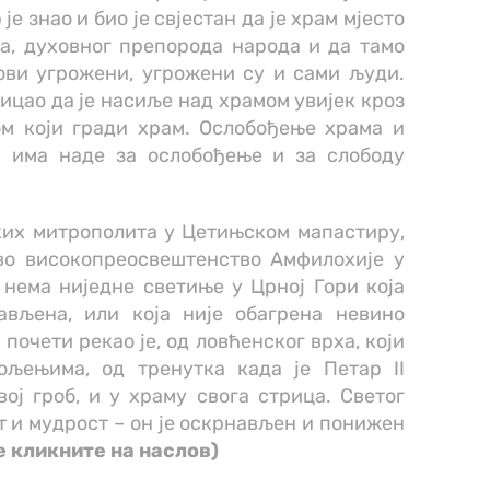
је знао и био је свјестан да је храм мјесто
а, духовног препорода народа и да тамо
мови угрожени, угрожени су и сами људи.
ицао да је насиље над храмом увијек кроз
ом који гради храм. Ослобођење храма и
а има наде за ослобођење и за слободу
их митрополита у Цетињском мапастиру,
ово високопреосвештенство Амфилохије у
о нема ниједне светиње у Црној Гори која
ављена, или која није обагрена невино
почети рекао је, од ловћенског врха, који
ољењима, од тренутка када је Петар II
ј гроб, и у храму свога стрица. Светог
 и мудрост – он је оскрнављен и понижен
е кликните на наслов)