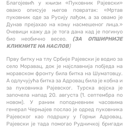
Благојевић у књизи «Пуковник Рајевски»
овако описује његов повратак: «Мртав
пуковник оде за Русију лађом, а за овамо је
Дунав прејахао на коњу насмешеног лица.»
Очевици кажу да је тога дана кад је погинуо
био необично весео.
(ЗА ОПШИРНИЈЕ
КЛИКНИТЕ НА НАСЛОВ
)
Прву битку на тлу Србије Рајевски је водио за
село Моравац, док је најславнија побједа на
моравском фронту била битка на Шуматовцу.
А одлучујућа битка за Адровац била је кобна и
за пуковника Рајевског. Турска војска је
започела напад 20. августа (1. септембра по
новом). У раним поподневним часовима
генерал Черњајев послао је одред пуковника
Рајевског као подршку у Горњи Адровац.
Рајевски је тада помогао Рудничкој бригади