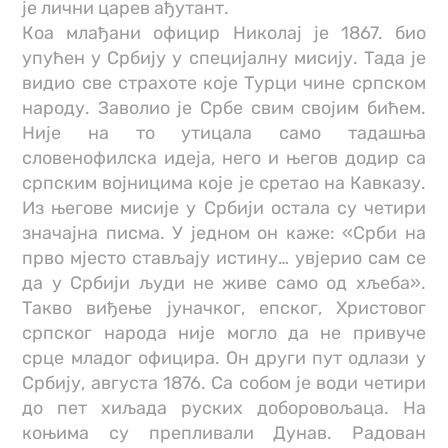
је лични царев ађутант.
Коа млађани официр Николај је 1867. био
упућен у Србију у специјалну мисију. Тада је
видио све страхоте које Турци чине српском
народу. Заволио је Србе свим својим бићем.
Није на то утицала само тадашња
словенофилска идеја, него и његов додир са
српским војницима које је сретао на Кавказу.
Из његове мисије у Србији остала су четири
значајна писма. У једном он каже: «Срби на
прво мјесто стављају истину… увјерио сам се
да у Србији људи не живе само од хљеба».
Такво виђење јуначког, епског, Христовог
српског народа није могло да не привуче
срце младог официра. Он други пут одлази у
Србију, августа 1876. Са собом је води четири
до пет хиљада руских доборовољаца. На
коњима су препливали Дунав. Радован