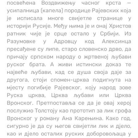
посвећена Воздвижењу часног крста —
усипалница (капела) породице Рајевских која
је исписала многе свијетле странице у
историји Русије. Међу њима је и онај Христов
ратник чије је срце остало у Србији. Из
Разумовке у Адровцу код Алексинца
пресађене су липе, старо словенско дрво, да
причају српском народу о жртвеној љубави
руског брата. А живи истински доказ те
највеће љубави, кад се душа своја даје за
другога, стоји спомен-црква подигнута на
мјесту погибије Рајевског, коју народ зове
Руска црква, Црква љубави или Црква
Вронског. Претпоставља се да је овај херој
послужио Толстоју као прототип за лик грофа
Вронског у роману Ана Карењина. Како год,
сигурно је да су његов свијетли лик и дјело,
као и дјело осталих руских доборовољаца у