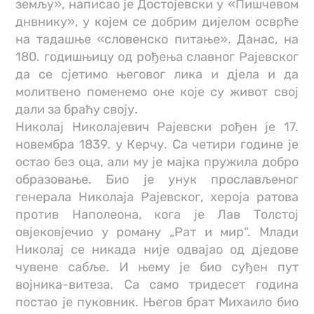
земљу», написао је Достојевски у «Пишчевом
днвнику», у којем се добрим дијелом осврће
на тадашње «словенско питање». Данас, на
180. годишњицу од рођења славног Рајевског
да се сјетимо његовог лика и дјела и да
молитвено поменемо оне које су живот свој
дали за браћу своју.
Николај Николајевич Рајевски рођен је 17.
новембра 1839. у Керчу. Са четири године је
остао без оца, али му је мајка пружила добро
образовање. Био је унук прослављеног
генерала Николаја Рајевског, хероја ратова
против Наполеона, кога је Лав Толстој
овјековјечио у роману „Рат и мир“. Млади
Николај се никада није одвајао од дједове
чувене сабље. И њему је био суђен пут
војника-витеза. Са само тридесет година
постао је пуковник. Његов брат Михаило био