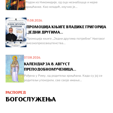
Родом из Никомидије, од оца незнабошца и мајке
хришћанке. Као младић, изучио је...
11.08.2026.
ПРОМОЦИЈА КЊИГЕ ВЛАДИКЕ ГРИГОРИЈА
,,ЈЕДНИ ДРУГИМА...
Промоција књиге „Једни другима потребни“ Његовог
високопреосвештенства...
07.08.2026.
КАЛЕНДАР ЗА 8. АВГУСТ
ПРЕПОДОБНОМУЧЕНИЦА...
Рођена у Риму, од родитеља хришћана. Када су јој се
родитељи упокојили, све своје имање...
РАСПОРЕД
БОГОСЛУЖЕЊА