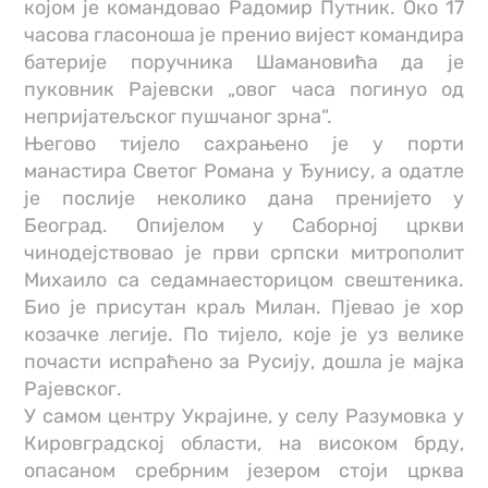
којом је командовао Радомир Путник. Око 17
часова гласоноша је пренио вијест командира
батерије поручника Шамановића да је
пуковник Рајевски „овог часа погинуо од
непријатељског пушчаног зрна“.
Његово тијело сахрањено је у порти
манастира Светог Романа у Ђунису, а одатле
је послије неколико дана пренијето у
Београд. Опијелом у Саборној цркви
чинодејствовао је први српски митрополит
Михаило са седамнаесторицом свештеника.
Био је присутан краљ Милан. Пјевао је хор
козачке легије. По тијело, које је уз велике
почасти испраћено за Русију, дошла је мајка
Рајевског.
У самом центру Украјине, у селу Разумовка у
Кировградској области, на високом брду,
опасаном сребрним језером стоји црква