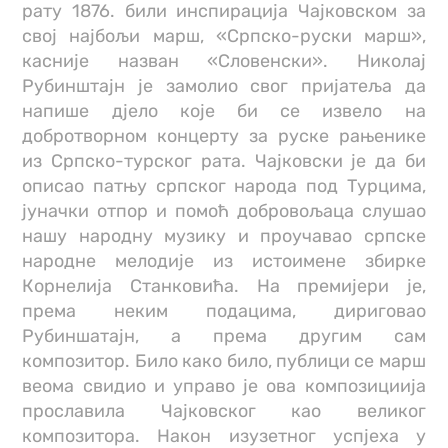
рату 1876. били инспирација Чајковском за
свој најбољи марш, «Српско-руски марш»,
касније назван «Словенски». Николај
Рубинштајн је замолио свог пријатеља да
напише дјело које би се извело на
добротворном концерту за руске рањенике
из Српско-турског рата. Чајковски је да би
описао патњу српског народа под Турцима,
јуначки отпор и помоћ добровољаца слушао
нашу народну музику и проучавао српске
народне мелодије из истоимене збирке
Корнелија Станковића. На премијери је,
према неким подацима, дириговао
Рубиншатајн, а према другим сам
композитор. Било како било, публици се марш
веома свидио и управо је ова композициија
прославила Чајковског као великог
композитора. Након изузетног успјеха у