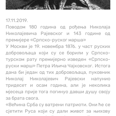
17.11.2019.
Поводом 180 година од рођења Николаја
Николајевича Рајевског и 143 године од
премијере «Српско-руског марша»
У Москви је 19. новембра 1876. у част руских
добровољаца који су се борили у Српско-
турском рату премијерно изведен «Српско-
руски марш» Петра Иљича Чајковског. Истога
дана би један од тих добровољаца, пуковник
Николај Николајевич Рајевски напунио
тридесет и осам година, али је неколика
мјесеца прије тога погинуо давши душу своју
за брата свога.
«Већина Срба су ватрени патриоти. Они ће се
сјетити Руса који су дали живот за њихову