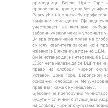
припадници Војске Црне Горе м
православне цркве, али без унифор
Реагујући на притужбу професиона
замјеник команданта Пјешадијско
учествовати на литијама, омбуд
забрани учешћа немају упориште у 
„Мјера ограничења права на слобо
смислу квалитета закона који про
изјавио је Бјековић, а пренио ЦДМ.
Он је истакао да је интервенција В
„Због чега налази да се ВЦГ тим ч
право на слободу мирног окуп
Уставом Црне Горе, Европском к
основних слобода и Међународн
правима”, каже се у мишљењу.
Бјековић је препоручио Министарс
будућим сличним ситуацијама уздр
на слободу мирног окупљања подно