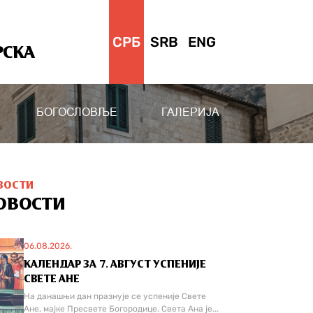
СРБ
SRB
ENG
РСКА
БОГОСЛОВЉЕ
ГАЛЕРИЈА
ВОСТИ
ОВОСТИ
06.08.2026.
КАЛЕНДАР ЗА 7. АВГУСТ УСПЕНИЈЕ
СВЕТЕ АНЕ
На данашњи дан празнује се успеније Свете
Ане, мајке Пресвете Богородице. Света Ана је...