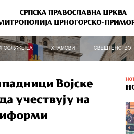
СРПСКА ПРАВОСЛАВНА ЦРКВА
МИТРОПОЛИЈА ЦРНОГОРСКО-ПРИМО
ОГОСЛУЖЕЊА
ХРАМОВИ
СВЕШТЕНСТВО
НО
падници Војске
Н
да учествују на
униформи