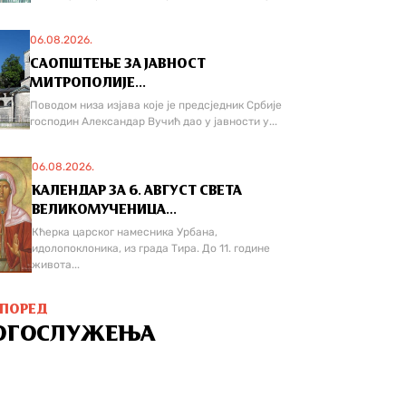
06.08.2026.
САОПШТЕЊЕ ЗА ЈАВНОСТ
МИТРОПОЛИЈЕ...
Поводом низа изјава које је предсједник Србије
господин Александар Вучић дао у јавности у...
06.08.2026.
КАЛЕНДАР ЗА 6. АВГУСТ СВЕТА
ВЕЛИКОМУЧЕНИЦА...
Кћерка царског намесника Урбана,
идолопоклоника, из града Тира. До 11. године
живота...
СПОРЕД
ОГОСЛУЖЕЊА