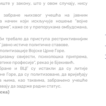
иште у закону, што у овом случају, нису
д забране њиховог учешћа на јавним
а начин који искључује ношење “војне
орме”, каже се у препорукама омбудсмана,
 би требало да приступа рестриктивнијим
 јавно истиче политичке ставове.
политизације Војске Црне Горе.
дизању свијести, психолошка припрема,
тике професије“, рекао је Бјекивић.
дбране и ВЦГ су истакли да су литије
е Горе, да су политизоване, да вријеђају
а њима, као таквима, забрањено учешће
авају да задрже радни статус.
скa)