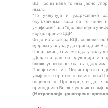
ВЦГ, осим када то има јасно упор
имали.
“То укључује и уздржавање о
окупљањима, када се то чини н
униформе” или “дјелова војне униф
које је пренио ЦДМ.
Он је истакао да ВЦГ, свакако, не
мјерама у случају да припадник ВЦГ
Предложио је низ метода, у циљу де
„Додатни рад на едукацији и по
ближе упознавање са стандардима е
Подсјетимо, из Министарства о
усмјерене против независности Црн
националне Црногорце, и да је н
припадника Војске, уколико намјер
(Митрополијa црногорско-примор