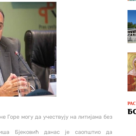
РА
Б
 Горе могу да учествују на литијама без
иша Бјековић данас је саопштио да