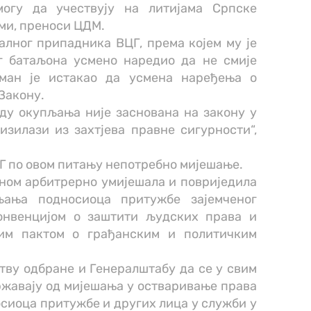
огу да учествују на литијама Српске
ми, преноси ЦДМ.
лног припадника ВЦГ, према којем му је
г батаљона усмено наредио да не смије
сман је истакао да усмена наређења о
Закону.
ду окупљања није заснована на закону у
изилази из захтјева правне сигурности“,
ЦГ по овом питању непотребно мијешање.
ином арбитрерно умијешала и повриједила
љања подносиоца притужбе зајемченог
онвенцијом о заштити људских права и
им пактом о грађанским и политичким
тву одбране и Генералштабу да се у свим
жавају од мијешања у остваривање права
сиоца притужбе и других лица у служби у