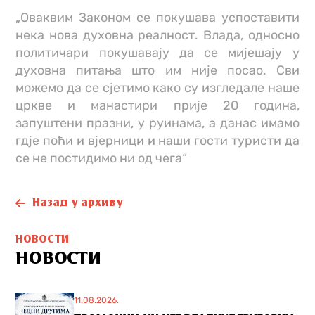
„Оваквим Законом се покушава успоставити
нека нова духовна реалност. Влада, односно
политичари покушавају да се мијешају у
духовна питања што им није посао. Сви
можемо да се сјетимо како су изгледале наше
цркве и манастири прије 20 година,
запуштени празни, у руинама, а данас имамо
гдје поћи и вјерници и наши гости туристи да
се не постидимо ни од чега“
Назад у архиву
НОВОСТИ
НОВОСТИ
11.08.2026.