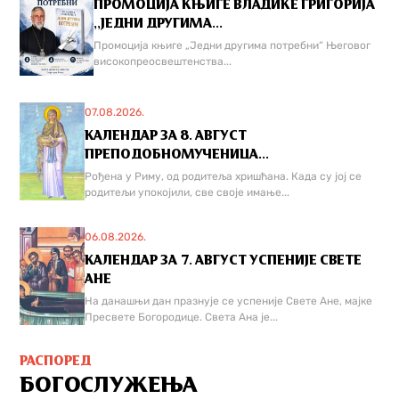
ПРОМОЦИЈА КЊИГЕ ВЛАДИКЕ ГРИГОРИЈА
,,ЈЕДНИ ДРУГИМА...
Промоција књиге „Једни другима потребни“ Његовог
високопреосвештенства...
07.08.2026.
КАЛЕНДАР ЗА 8. АВГУСТ
ПРЕПОДОБНОМУЧЕНИЦА...
Рођена у Риму, од родитеља хришћана. Када су јој се
родитељи упокојили, све своје имање...
06.08.2026.
КАЛЕНДАР ЗА 7. АВГУСТ УСПЕНИЈЕ СВЕТЕ
АНЕ
На данашњи дан празнује се успеније Свете Ане, мајке
Пресвете Богородице. Света Ана је...
РАСПОРЕД
БОГОСЛУЖЕЊА