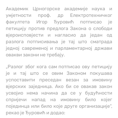
Академик Црногорске академије наука и
умјетности проф. др Електротехничког
факултета Игор Ђуровић потписао је
петицију против предлога Закона о слободи
вјероисповјести и нагласио да један од
разлога потписивања је тај што сматрада
једној савременој и парламентарној држави
овакви закони не требају.
„Разлог због кога сам потписао ову петицију
је и тај што се овим Законом покушава
успоставити преседан везан за имовину
вјерских заједница. Ако би се овакав закон
усвојио нема начина да се у будућности
спријечи напад на имовину било којег
појединца или било које друге организације“,
рекао је Ђуровић и додао: