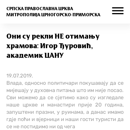
СРПСКА ПРАВОСЛАВНА ЦРКВА
МИТРОПОЛИЈА ЦРНОГОРСКО-ПРИМОРСКА
Они су рекли НЕ отимању
храмова: Игор Ђуровић,
академик ЦАНУ
19.07.2019.
Влада, односно политичари покушавају да се
мијешају у духовна питања што им није посао.
Сви можемо да се сјетимо како су изгледале
наше цркве и манастири прије 20 година,
запуштени празни, у руинама, а данас имамо
гдје поћи и вјерници и наши гости туристи да
се не постидимо ни од чега