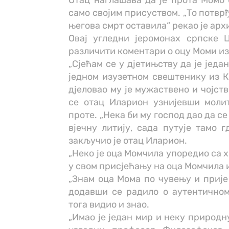
Отац наглашава да је прота Момо б
само својим присуством. „То потврђ
његова смрт оставила“ рекао је ар
Овај угледни јеромонах српске 
различити коментари о оцу Моми и
„Сјећам се у дјетињству да је једа
једном изузетном свештенику из Ко
дјеловао му је мужаствено и чојств
се отац Иларион узнијевши молит
проте. „Нека би му господ дао да се
вјечну литију, сада путује тамо 
закључио је отац Иларион.
„Неко је оца Момчила упоредио са хр
у свом присјећању на оца Момчила
„Знам оца Мома по чувењу и прије 
додавши се радило о аутентичном ч
тога видио и знао.
„Имао је један мир и неку природн