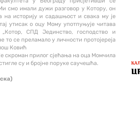
факултета у Београду присјетивши се
Ми смо имали дужи разговор у Котору, он
а на историју и садашњост и свака му је
тај утисак о оцу Мому употпуњује читава
 „Котор, СПД Јединство, господство и
ве то се преламало у личности протојереја
лош Ковић
је скроман прилог сјећања на оца Момчила
стигле су и бројне поруке саучешћа.
КА
Ц
ска)