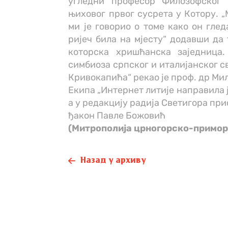
угледни професор Филозофског 
њиховог првог сусрета у Котору. „
ми је говорио о томе како он глед
ријеч била на мјесту“ додавши да 
которска хришћанска заједница.
симбиоза српског и италијанског с
Кривокапића“ рекао је проф. др Ми
Екипа „Интернет литије направила 
а у редакцију радија Светигора при
ђакон Павле Божовић
(Митрополија црногорско-примор
Назад у архиву