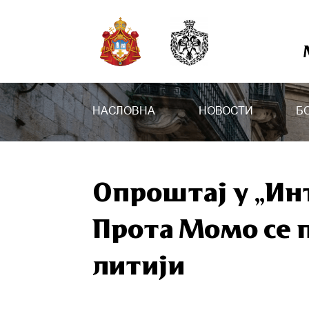
НАСЛОВНА
НОВОСТИ
Б
Опроштај у „Ин
Прота Момо се 
литији