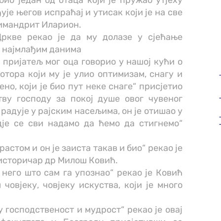
ио један од отаца који је пружао утјеху
ује његов испраћај и утисак који је на све
химандрит Иларион.
Цркве рекао је да му долазе у сјећање
з најмлађим данима
н пријатељ мог оца говорио у нашој кући о
тора који му је улио оптимизам, снагу и
ено, који је био пут неке снаге“ присјетио
ву господу за покој душе овог чувеног
 радује у рајским насељима, он је отишао у
гдје се сви надамо да ћемо да стигнемо“
астом и он је заиста такав и био“ рекао је
 историчар др Милош Ковић.
него што сам га упознао“ рекао је Ковић
овјеку, човјеку искуства, који је много
у господственост и мудрост“ рекао је овај