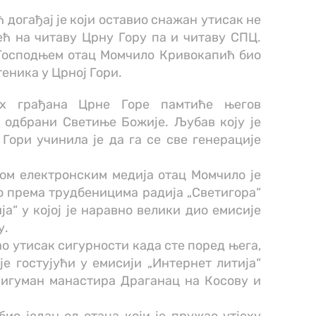
догађај је који оставио снажан утисак не
ећ на читаву Црну Гору па и читаву СПЦ.
Господњем отац Момчило Кривокапић био
теника у Црној Гори.
их грађана Црне Горе памтиће његов
 одбрани Светиње Божије. Љубав коју је
Гори учинила је да га се све генерације
вом електронским медија отац Момчило је
 према трудбеницима радија „Светигора“
ја“ у којој је наравно велики дио емисије
у.
о утисак сигурности када сте поред њега,
је гостујући у емисији „Интернет литија“
игуман манастира Драганац на Косову и