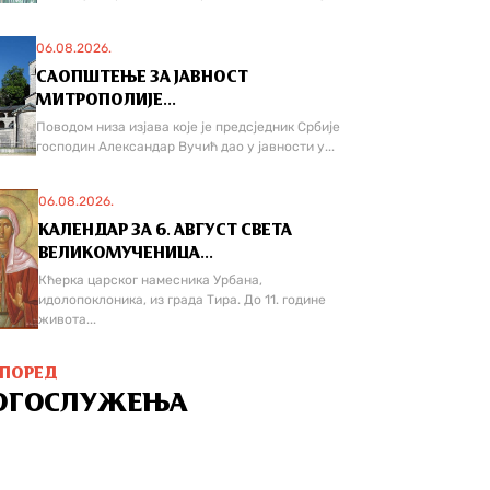
06.08.2026.
САОПШТЕЊЕ ЗА ЈАВНОСТ
МИТРОПОЛИЈЕ...
Поводом низа изјава које је предсједник Србије
господин Александар Вучић дао у јавности у...
06.08.2026.
КАЛЕНДАР ЗА 6. АВГУСТ СВЕТА
ВЕЛИКОМУЧЕНИЦА...
Кћерка царског намесника Урбана,
идолопоклоника, из града Тира. До 11. године
живота...
СПОРЕД
ОГОСЛУЖЕЊА