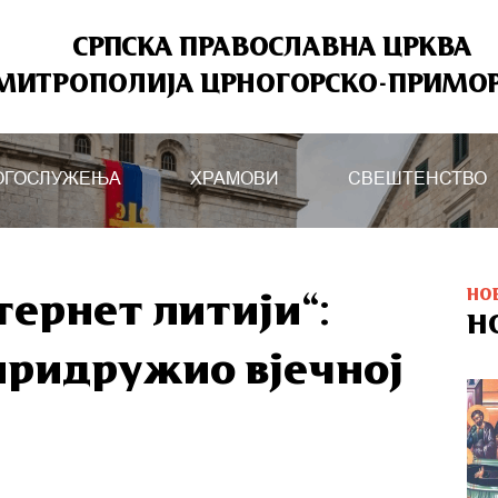
СРПСКА ПРАВОСЛАВНА ЦРКВА
МИТРОПОЛИЈА ЦРНОГОРСКО-ПРИМО
ОГОСЛУЖЕЊА
ХРАМОВИ
СВЕШТЕНСТВО
НО
тернет литији“:
Н
придружио вјечној