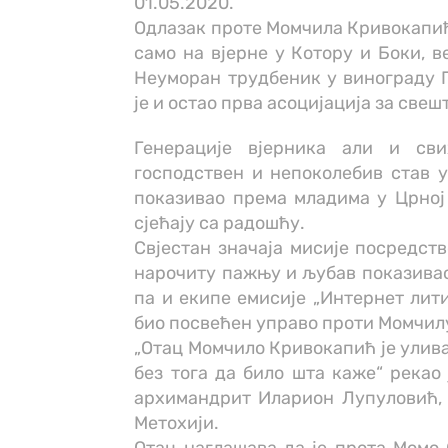
01.05.2020.
Одлазак проте Момчила Кривокапић 
само на вјерне у Котору и Боки, в
Неуморан трудбеник у винограду 
је и остао прва асоцијација за свеш
Генерације вјерника али и св
господствен и непоколебив став у
показивао према младима у Црној 
сјећају са радошћу.
Свјестан значаја мисије посредст
нарочиту пажњу и љубав показивао
па и екипе емисије „Интернет лити
био посвећен управо проти Момчил
„Отац Момчило Кривокапић је улива
без тога да било шта каже“ рекао 
архимандрит Иларион Лупуловић, 
Метохији.