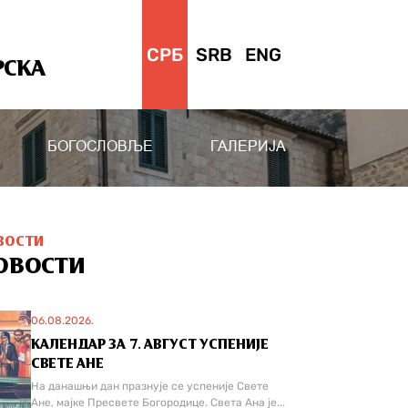
СРБ
SRB
ENG
РСКА
БОГОСЛОВЉЕ
ГАЛЕРИЈА
ВОСТИ
ОВОСТИ
06.08.2026.
КАЛЕНДАР ЗА 7. АВГУСТ УСПЕНИЈЕ
СВЕТЕ АНЕ
На данашњи дан празнује се успеније Свете
Ане, мајке Пресвете Богородице. Света Ана је...