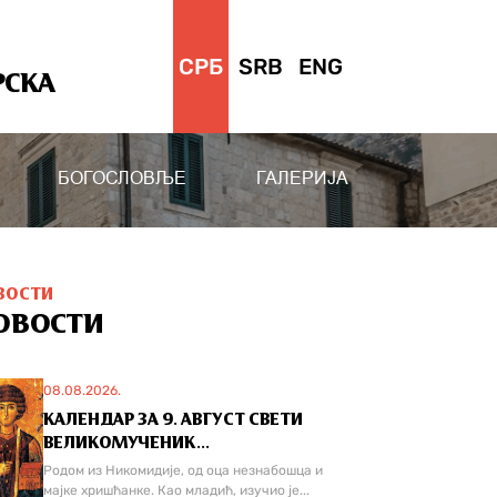
СРБ
SRB
ENG
РСКА
БОГОСЛОВЉЕ
ГАЛЕРИЈА
ВОСТИ
ОВОСТИ
08.08.2026.
КАЛЕНДАР ЗА 9. АВГУСТ СВЕТИ
ВЕЛИКОМУЧЕНИК...
Родом из Никомидије, од оца незнабошца и
мајке хришћанке. Као младић, изучио је...