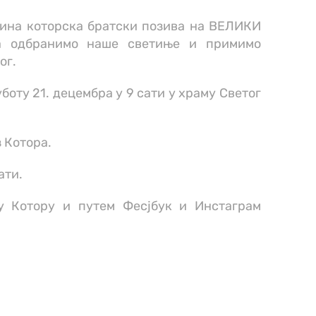
ина которска братски позива на ВЕЛИКИ
одбранимо наше светиње и примимо
ог.
уботу 21. децембра у 9 сати у храму Светог
 Котора.
ати.
у Котору и путем Фесјбук и Инстаграм