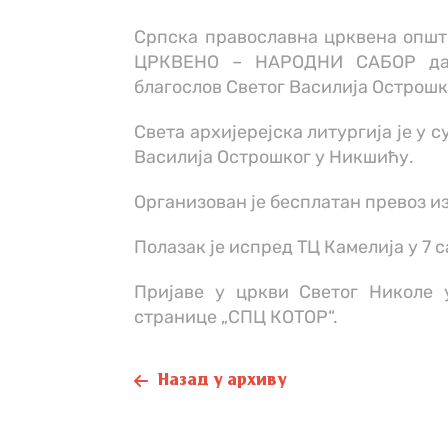
Српска православна црквена општ
ЦРКВЕНО – НАРОДНИ САБОР да 
благослов Светог Василија Острошк
Света архијерејска литургија је у с
Василија Острошког у Никшићу.
Организован је бесплатан превоз из
Полазак је испред ТЦ Камелија у 7 с
Пријаве у цркви Светог Николе 
странице „СПЦ КОТОР“.
Назад у архиву