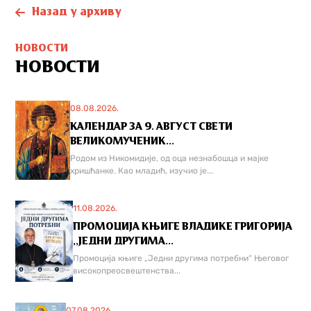
Назад у архиву
НОВОСТИ
НОВОСТИ
08.08.2026.
КАЛЕНДАР ЗА 9. АВГУСТ СВЕТИ
ВЕЛИКОМУЧЕНИК...
Родом из Никомидије, од оца незнабошца и мајке
хришћанке. Као младић, изучио је...
11.08.2026.
ПРОМОЦИЈА КЊИГЕ ВЛАДИКЕ ГРИГОРИЈА
,,ЈЕДНИ ДРУГИМА...
Промоција књиге „Једни другима потребни“ Његовог
високопреосвештенства...
07.08.2026.