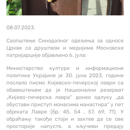
08.07.2023.
Саопштење Синодалног одељења за односе
Цркве са друштвом и медијима Московске
патријаршије објављено 6. јула:
Министарство културе и информационе
политике Украјине је 30. јуна 2023. године
послало писмо Кијевско-печерској лаври са
обавештењем да је Национални резерват
„Кијево-печерска лавра“ донео одлуку „да
обустави приступ монасима манастира“ у пет
објеката Лавре (бр. 45, 54 , 57, 69, 71). У
обраћању такође стоји и захтев да се ове
просторије напусте, а кључеви предају