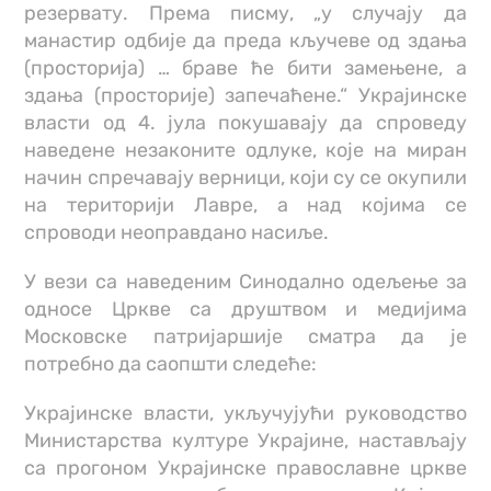
резервату. Према писму, „у случају да
манастир одбије да преда кључеве од здања
(просторија) … браве ће бити замењене, а
здања (просторије) запечаћене.“ Украјинске
власти од 4. јула покушавају да спроведу
наведене незаконите одлуке, које на миран
начин спречавају верници, који су се окупили
на територији Лавре, а над којима се
спроводи неоправдано насиље.
У вези са наведеним Синодално одељење за
односе Цркве са друштвом и медијима
Московске патријаршије сматра да је
потребно да саопшти следеће:
Украјинске власти, укључујући руководство
Министарства културе Украјине, настављају
са прогоном Украјинске православне цркве