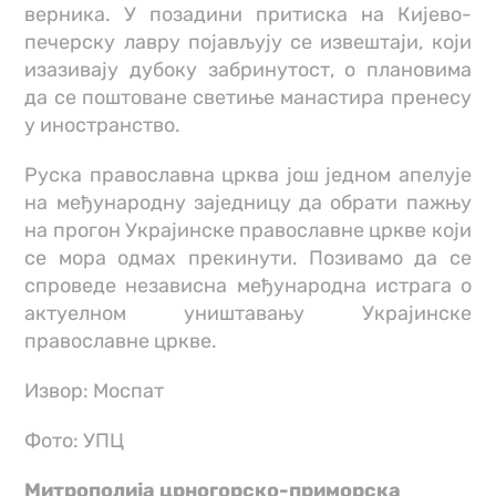
верника. У позадини притиска на Кијево-
печерску лавру појављују се извештаји, који
изазивају дубоку забринутост, о плановима
да се поштоване светиње манастира пренесу
у иностранство.
Руска православна црква још једном апелује
на међународну заједницу да обрати пажњу
на прогон Украјинске православне цркве који
се мора одмах прекинути. Позивамо да се
спроведе независна међународна истрага о
актуелном уништавању Украјинске
православне цркве.
Извор: Моспат
Фото: УПЦ
Митрополија црногорско-приморска