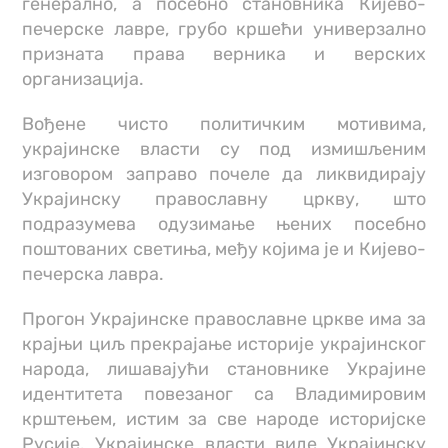
генерално, а посебно становника Кијево-
печерске лавре, грубо кршећи универзално
призната права верника и верских
организација.
Вођене чисто политичким мотивима,
украјинске власти су под измишљеним
изговором заправо почеле да ликвидирају
Украјинску православну цркву, што
подразумева одузимање њених посебно
поштованих светиња, међу којима је и Кијево-
печерска лавра.
Прогон Украјинске православне цркве има за
крајњи циљ прекрајање историје украјинског
народа, лишавајући становнике Украјине
идентитета повезаног са Владимировим
крштењем, истим за све народе историјске
Русије. Украјинске власти виде Украјинску