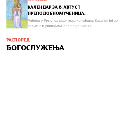
КАЛЕНДАР ЗА 8. АВГУСТ
ПРЕПОДОБНОМУЧЕНИЦА...
Рођена у Риму, од родитеља хришћана. Када су јој се
родитељи упокојили, све своје имање...
РАСПОРЕД
БОГОСЛУЖЕЊА