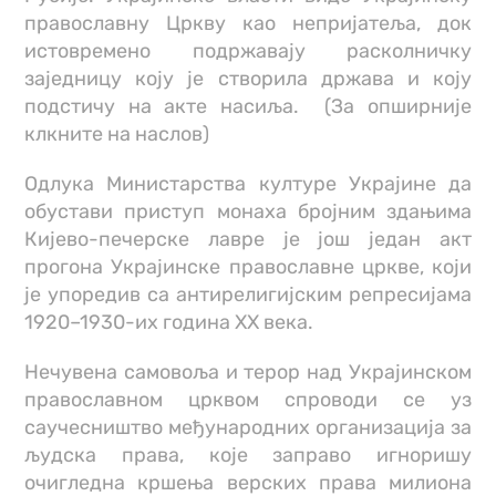
православну Цркву као непријатеља, док
истовремено подржавају расколничку
заједницу коју је створила држава и коју
подстичу на акте насиља. (За опширније
клкните на наслов)
Одлука Министарства културе Украјине да
обустави приступ монаха бројним здањима
Кијево-печерске лавре је још један акт
прогона Украјинске православне цркве, који
је упоредив са антирелигијским репресијама
1920–1930-их година XX века.
Нечувена самовоља и терор над Украјинском
православном црквом спроводи се уз
саучесништво међународних организација за
људска права, које заправо игноришу
очигледна кршења верских права милиона