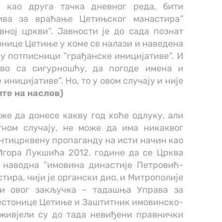
, као друга тачка дневног реда, бити
тива за враћање Цетињског манастира”
вној цркви”. Јавности је до сада познат
нице Цетиње у коме се налази и наведена
 су потписници ”грађанске иницијативе”. И
тово са сигурношћу, да погоде имена и
ницијативе”. Но, то у овом случају и није
ите на наслов)
е да донесе какву год хоће одлуку, али
тном случају, не може да има никаквог
антицрквену пропаганду на исти начин као
Игора Лукшића 2012. године да се Црква
 наводна ”имовина династије Петровић-
тира, чији је органски дио, и Митрополије
ци овог закључка – тадашња Управа за
естонице Цетиње и Заштитник имовинско-
живјели су до тада невиђени правнички