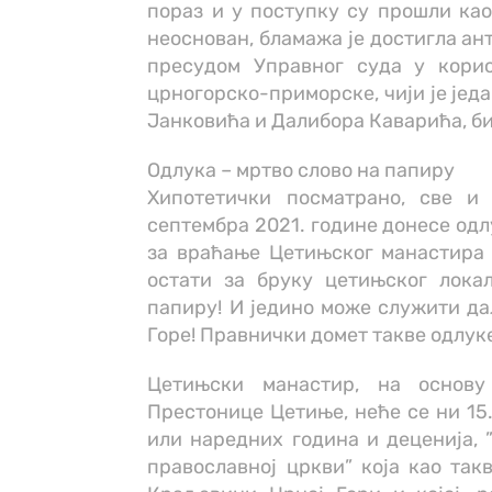
пораз и у поступку су прошли као 
неоснован, бламажа је достигла ант
пресудом Управног суда у кори
црногорско-приморске, чији је јед
Јанковића и Далибора Каварића, би
Одлука – мртво слово на папиру
Хипотетички посматрано, све и
септембра 2021. године донесе одл
за враћање Цетињског манастира 
остати за бруку цетињског лока
папиру! И једино може служити д
Горе! Правнички домет такве одлуке
Цетињски манастир, на основу
Престонице Цетиње, неће се ни 15.
или наредних година и деценија, 
православној цркви” која као так