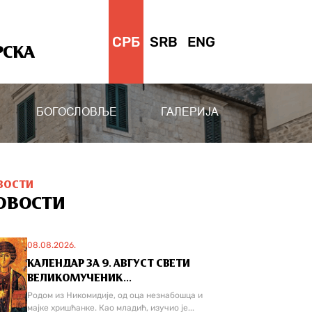
СРБ
SRB
ENG
РСКА
БОГОСЛОВЉЕ
ГАЛЕРИЈА
ВОСТИ
ОВОСТИ
08.08.2026.
КАЛЕНДАР ЗА 9. АВГУСТ СВЕТИ
ВЕЛИКОМУЧЕНИК...
Родом из Никомидије, од оца незнабошца и
мајке хришћанке. Као младић, изучио је...