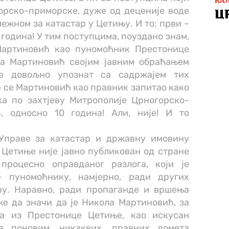
КА
горско-приморске, дуже од деценије воде
Ц
жном за катастар у Цетињу. И то: први –
0 година! У тим поступцима, поуздано знам,
Мартиновић као пуномоћник Престонице
ла Мартиновић својим јавним обраћањем
е довољно упознат са садржајем тих
да се Мартиновић као правник запитао како
ка по захтјеву Митрополије Црногорско-
, односно 10 година! Али, није! И то
 Управе за катастар и државну имовину
Цетиње није јавно публикован од стране
 процесно оправданог разлога, који је
– пуномоћнику, намјерно, ради других
ру. Наравно, ради пропаганде и вршења
же да значи да је Никола Мартиновић, за
ца из Престонице Цетиње, као искусан
а поновим, никаквих, правних домета