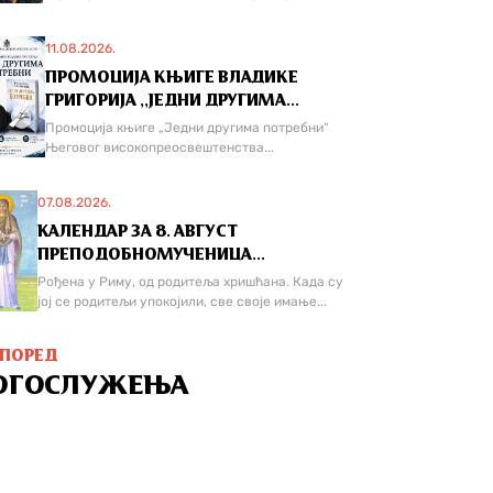
11.08.2026.
ПРОМОЦИЈА КЊИГЕ ВЛАДИКЕ
ГРИГОРИЈА ,,ЈЕДНИ ДРУГИМА...
Промоција књиге „Једни другима потребни“
Његовог високопреосвештенства...
07.08.2026.
КАЛЕНДАР ЗА 8. АВГУСТ
ПРЕПОДОБНОМУЧЕНИЦА...
Рођена у Риму, од родитеља хришћана. Када су
јој се родитељи упокојили, све своје имање...
СПОРЕД
ОГОСЛУЖЕЊА