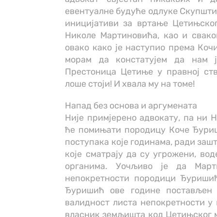
евентуалне будуће одлуке Скупштин
иницијативи за вртање Цетињског
Николе Мартиновића, као и сваког
овако како је наступио према Кочи
морам да констатујем да нам 
Престоница Цетиње у правној ст
лоше стоји! И хвала му на томе!
Напад без основа и аргумената
Није примјерено адвокату, па ни 
ће помињати породицу Коче Ђуриш
поступака које годинама, ради заш
које сматрају да су угрожени, в
органима. Уочљиво је да Март
непокретности породици Ђуришић,
Ђуришић ове године постављен 
валидност листа непокретности у 
власник земљишта код Цетињског 