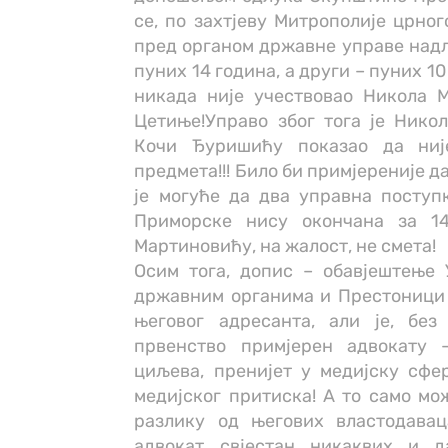
се, по захтјеву Митрополије црно
пред органом државне управе надле
пуних 14 година, а други – пуних 1
никада није учествовао Никола 
Цетиње!Управо због тога је Нико
Кочи Ђуришићу показао да ниј
предмета!!! Било би примјереније 
је могуће да два управна поступ
Приморске нису окончана за 14
Мартиновићу, на жалост, не смета!
Осим тога, допис – обавјештење
државним органима и Престоници 
његовог адресанта, али је, без
првенство примјерен адвокату 
циљева, пренијет у медијску сфе
медијског притиска! А то само мо
разлику од његових властодава
адвокат свјестан никаквих и д