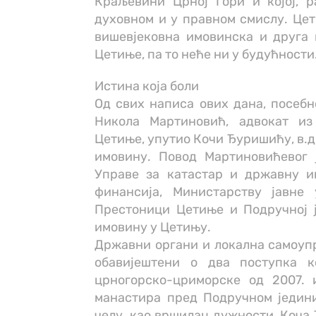
Краљевини Црној Гори и којој, р
духовном и у правном смислу. Цет
вишевјековна имовинска и друга
Цетиње, па то неће ни у будућности
Истина која боли
Од свих написа ових дана, посебно
Никола Мартиновић, адвокат и
Цетиње, упутио Кочи Ђуришићу, в.д
имовину. Повод Мартиновићевог 
Управе за катастар и државну и
финансија, Министарству јавне 
Престоници Цетиње и Подручној 
имовину у Цетињу.
Државни органи и локална самоуп
обавијештени о два поступка к
црногорско-цриморске од 2007. 
манастира пред Подручном једини
челу, као вршилац дужности, Коча 