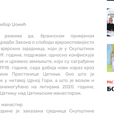
либор Џомић
г режима да, брзинском примјеном
редби Закона о слободи вјероисповијести
вјерских заједница, који је у Скупштини
19. године, подржави, односно конфискује
е и црквено земљиште, који су саграђени
 1918. године, сада добија нови израз кроз
тине Престонице Цетиње. Оно што је
 у читавој Црној Гори, а што је вољом и
РА
онемогућено на литијама 2020. године,
Б
у Цетињу над Цетињским манастиром.
 манастир
године је заказана сједница Скупштине