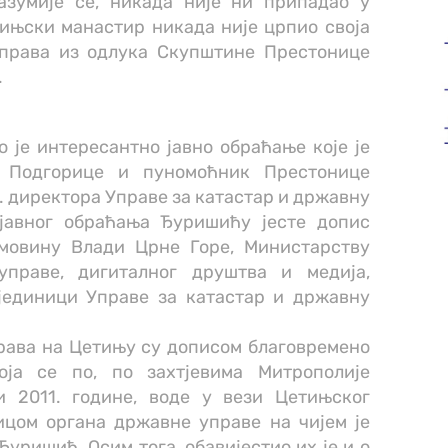
азумије се, никада није ни припадао у
ињски манастир никада није црпио своја
 права из одлука Скупштине Престонице
.
 је интересантно јавно обраћање које је
з Подгорице и пуномоћник Престонице
. директора Управе за катастар и државну
јавног обраћања Ђуришићу јесте допис
мовину Влади Црне Горе, Министарству
управе, дигиталног друштва и медија,
јединици Управе за катастар и државну
рава на Цетињу су дописом благовремено
оја се по, по захтјевима Митрополије
и 2011. године, воде у вези Цетињског
цом органа државне управе на чијем је
Ђуришић. Осим тога, обавијестио их је и о