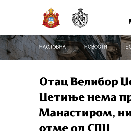
НАСЛОВНА
НОВОСТИ
Б
Отац Велибор Џ
Цетиње нема пр
Манастиром, нит
отме од СПЦ