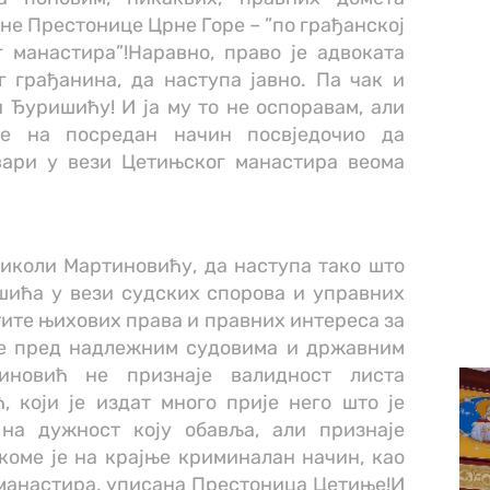
е Престонице Црне Горе – ”по грађанској
 манастира”!Наравно, право је адвоката
 грађанина, да наступа јавно. Па чак и
 Ђуришићу! И ја му то не оспоравам, али
је на посредан начин посвједочио да
вари у вези Цетињског манастира веома
Николи Мартиновићу, да наступа тако што
ића у вези судских спорова и управних
тите њихових права и правних интереса за
оде пред надлежним судовима и државним
иновић не признаје валидност листа
 који је издат много прије него што је
на дужност коју обавља, али признаје
коме је на крајње криминалан начин, као
манастира, уписана Престоница Цетиње!И