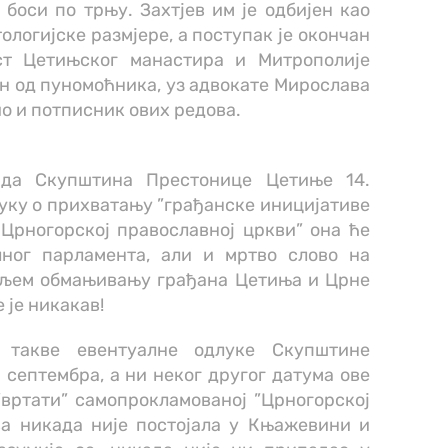
боси по трњу. Захтјев им је одбијен као
ологијске размјере, а поступак је окончан
ст Цетињског манастира и Митрополије
ан од пуномоћника, уз адвокате Мирослава
о и потписник ових редова.
 да Скупштина Престонице Цетиње 14.
уку о прихватању ”грађанске иницијативе
Црногорској православној цркви” она ће
лног парламента, али и мртво слово на
аљем обмањивању грађана Цетиња и Црне
 је никакав!
 такве евентуалне одлуке Скупштине
 септембра, а ни неког другог датума ове
”вртати” самопрокламованој ”Црногорској
ва никада није постојала у Књажевини и