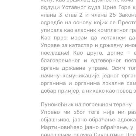
одлуци Уставног суда Црне Горе к
члана 3 став 2 и члана 25 Закон
одредбе на основу којих се Прест
уписала као власник комплетног гр
Као прво, морам да истакнем да 
Управе за катастар и државну имов
посљедње! Као друго, допис – о
благовременог и одговорног по
органа државне управе. Осим тог
начину комуникације једног орг
органима и органима локалне сам
добар примјер, а никако као повод 
Пуномоћник на погрешном терену
Управо ми због тога није ни ра
објашњиво, јавно обраћање адвок
Мартиновићево јавно обраћање, у 
доношењем одлука Скупштине Прес