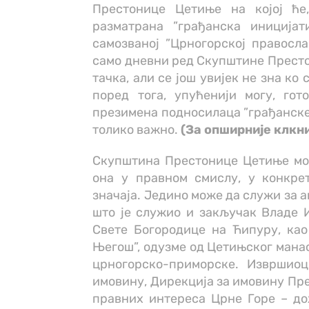
Престонице Цетиње на којој ће
разматрана ”грађанска иниција
самозваној ”Црногорској правосла
само дневни ред Скупштине Престо
тачка, али се још увијек не зна ко
поред тога, упућенији могу, го
презимена подносилаца ”грађанске и
толико важно.
(За опширније клкн
Скупштина Престонице Цетиње мож
она у правном смислу, у конкре
значаја. Једино може да служи за 
што је служио и закључак Владе 
Свете Богородице на Ћипуру, као
Његош”, одузме од Цетињског манас
црногорско-приморске. Извршио
имовину, Дирекција за имовину Пр
правних интереса Црне Горе – до