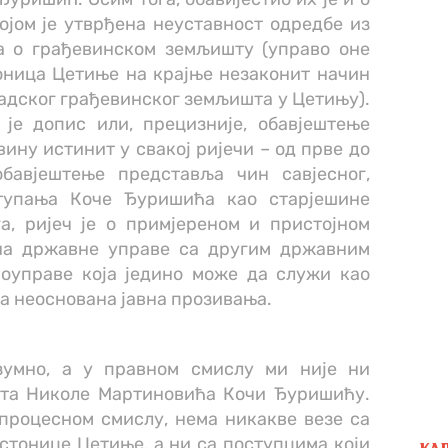
ојом је утврђена неуставност одредбе из
а о грађевинском земљишту (управо оне
оница Цетиње на крајње незаконит начин
адског грађевинског земљишта у Цетињу).
је допис или, прецизније, обавјештење
ину истинит у свакој ријечи – од прве до
бавјештење представља чин савјесног,
ступања Коче Ђуришића као старјешине
а, ријеч је о примјереном и пристојном
ана државне управе са другим државним
оуправе која једино може да служи као
за неоснована јавна прозивања.
зумно, а у правном смислу ми није ни
ата Николе Мартиновића Кочи Ђуришићу.
процесном смислу, нема никакве везе са
тонице Цетиње, а ни са поступцима који