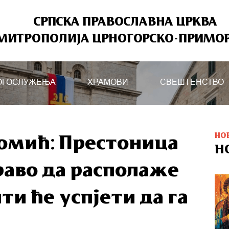
СРПСКА ПРАВОСЛАВНА ЦРКВА
МИТРОПОЛИЈА ЦРНОГОРСКО-ПРИМО
ОГОСЛУЖЕЊА
ХРАМОВИ
СВЕШТЕНСТВО
НО
омић: Престоница
Н
аво да располаже
и ће успјети да га