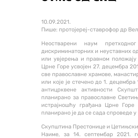
10.09.2021.
Пише: протојереј-ставрофор др Ве
Неостварени наум претходно
дискриминаторних и неуставних од
или увјерења и правном положају 
Црне Горе усвојен 27. децембра 20
све православне храмове, манастир
или које је стечено до 1. децембра
антицрквене активности Скупш
планирано за православне Светиње
истрајношћу грађана Црне Горе 
планирано је да се сада спроведе 
Скупштина Престонице и Цетињски
Наиме, за 14. септембар 2021. 