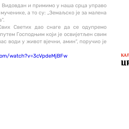
к Видовдан и примимо у наша срца управо
 мученике, а то су: „Земаљско је за малена
“.
Свих Светих дао снаге да се одупремо
путем Господњим који је освијетљен свим
ас води у живот вјечни, амин“, поручио је
.com/watch?v=3cVpdeMjBFw
КА
Ц