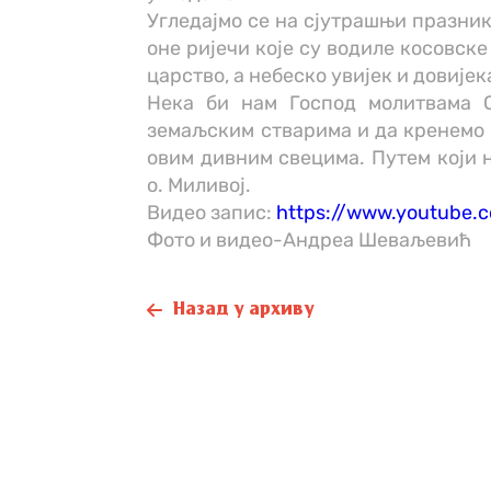
Угледајмо се на сјутрашњи празни
оне ријечи које су водиле косовске
царство, а небеско увијек и довијека
Нека би нам Господ молитвама 
земаљским стварима и да кренемо 
овим дивним свецима. Путем који н
о. Миливој.
Видео запис:
https://www.youtube
Фото и видео-Андреа Шеваљевић
Назад у архиву