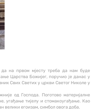
да на првом мјесту треба да нам буде
јање Царства Божијег, поручио је данас у
азник Свих Светих у цркви Светог Николе у
жније од Господа. Поготово материјалне
е, угађање тијелу и стомакоугађање. Као
дан велики егоизам, симбол овога доба.