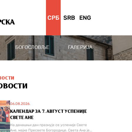
СРБ
SRB
ENG
РСКА
БОГОСЛОВЉЕ
ГАЛЕРИЈА
ВОСТИ
ОВОСТИ
06.08.2026.
КАЛЕНДАР ЗА 7. АВГУСТ УСПЕНИЈЕ
СВЕТЕ АНЕ
На данашњи дан празнује се успеније Свете
Ане, мајке Пресвете Богородице. Света Ана је...