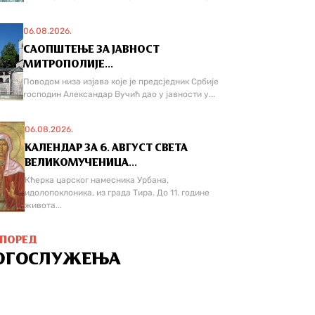
06.08.2026.
САОПШТЕЊЕ ЗА ЈАВНОСТ
МИТРОПОЛИЈЕ...
Поводом низа изјава које је предсједник Србије
господин Александар Вучић дао у јавности у...
06.08.2026.
КАЛЕНДАР ЗА 6. АВГУСТ СВЕТА
ВЕЛИКОМУЧЕНИЦА...
Кћерка царског намесника Урбана,
идолопоклоника, из града Тира. До 11. године
живота...
СПОРЕД
ОГОСЛУЖЕЊА