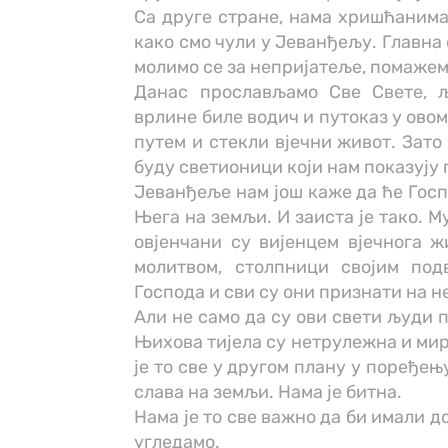
Са друге стране, нама хришћанима 
како смо чули у Јеванђељу. Главна
молимо се за непријатеље, помажем
Данас прослављамо Све Свете, 
врлине биле водич и путоказ у ово
путем и стекли вјечни живот. Зато
буду светионици који нам показују 
Јеванђеље нам још каже да ће Госп
Њега на земљи. И заиста је тако. М
овјенчани су вијенцем вјечнога 
молитвом, столпници својим по
Господа и сви су они признати на н
Али не само да су ови свети људи 
Њихова тијела су нетрулежна и мир
је то све у другом плану у поређе
слава на земљи. Нама је битна.
Нама је то све важно да би имали до
угледамо.