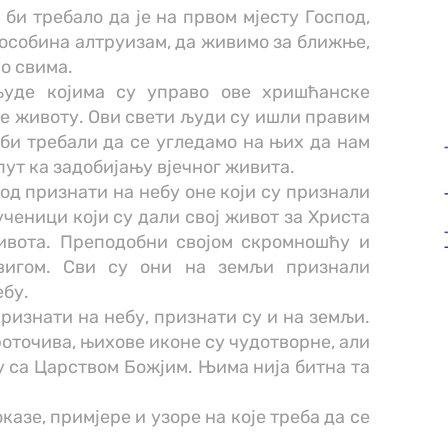
би требало да је на првом мјесту Господ,
 особина алтруизам, да живимо за ближње,
о свима.
људе којима су управо ове хришћанске
ме животу. Ови свети људи су ишли правим
 би требали да се угледамо на њих да нам
пут ка задобијању вјечног живита.
од признати на небу оне који су признали
ученици који су дали свој живот за Христа
живота. Преподобни својом скромношћу и
двигом. Сви су они на земљи признали
ебу.
признати на небу, признати су и на земљи.
оточива, њихове иконе су чудотворне, али
њу са Царством Божјим. Њима нија битна та
казе, примјере и узоре на које треба да се