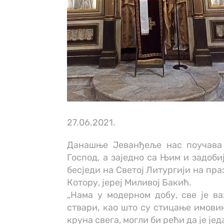
27.06.2021.
Данашње Јеванђеље нас поучава 
Господ, а заједно са Њим и задоби
бесједи на Светој Литургији на пр
Котору, јереј Миливој Бакић.
„Нама у модерном добу, све је ва
ствари, као што су стицање имовин
круна свега, могли би рећи да је је