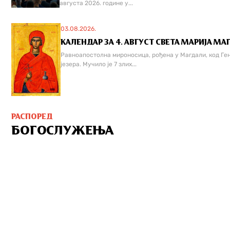
августа 2026. године у...
03.08.2026.
КАЛЕНДАР ЗА 4. АВГУСТ СВЕТА МАРИЈА МАГ
Равноапостолна мироносица, рођена у Магдали, код Ге
језера. Мучилo је 7 злих...
РАСПОРЕД
БОГОСЛУЖЕЊА