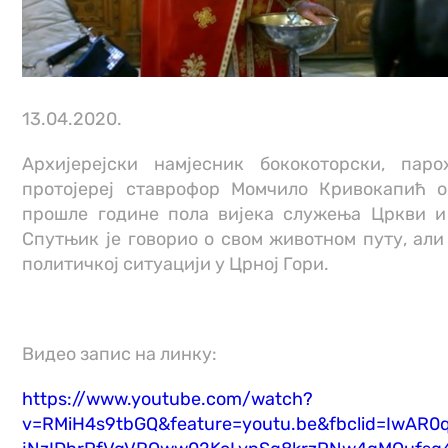
13.04.2020.
Архијерејски намјесник бококоторски, паро
протојереј ставрофор Момчило Кривокапић 
прошле године пола вијека служења Цркви и
Спутњик је говорио о свом животном путу, али
политичкој ситуацији у Црној Гори.
Видео запис на линку:
https://www.youtube.com/watch?
v=RMiH4s9tbGQ&feature=youtu.be&fbclid=IwAR0