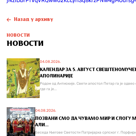
jNzIDbrPfVqVRQww02KcLynSq8krzPNw4gMOufs
Назад у архиву
НОВОСТИ
НОВОСТИ
04.08.2026.
КАЛЕНДАР ЗА 5. АВГУСТ СВЕШТЕНОМУЧ
АПОЛИНАРИЈЕ
Родом од Антиохије. Свети апостол Петар га је одвео 
где га је...
04.08.2026.
ПОЗВАНИ СМО ДА ЧУВАМО МИР И СЛОГУ 
АЛИ...
Беседа Његове Светости Патријарха српског г. Порфири