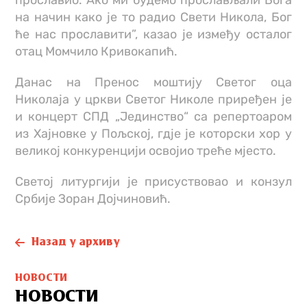
прославио. Ако ми будемо прослављали Бога
на начин како је то радио Свети Никола, Бог
ће нас прославити”, казао је између осталог
отац Момчило Кривокапић.
Данас на Пренос моштију Светог оца
Николаја у цркви Светог Николе приређен је
и концерт СПД „Јединство“ са репертоаром
из Хајновке у Пољској, гдје је которски хор у
великој конкуренцији освојио треће мјесто.
Светој литургији је присуствовао и конзул
Србије Зоран Дојчиновић.
Назад у архиву
НОВОСТИ
НОВОСТИ