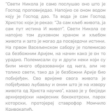
“Свети Никола је само послушао оно што је
Господ проповиједао. Напојио се оном водом
коју је Господ дао. Та вода је сам Господ
Христос који је рекао: “Ја сам хљеб живота, ја
сам пут истина И живот”. Свети Никола се
напојио том духовном храном и хљебом
живота и зато је могао да посвједочи истини.
На првом Васељенском сабору је полемисао
са безбожним Аријем, на начин како је он то
урадио. Полемисали су и други неки који су
били много образованији од њега, али не
толико свети, тако да је безбожни Арије био
побијеђен. Сво вријеме свога живота је
побјеђивао љубављу и оним што је на извору
живота од Христа научио”, казао је у бесједи
архијерејски намјесник бококотрски, парох
которски, протојереј ставрофор Момчило
Кривокапић.