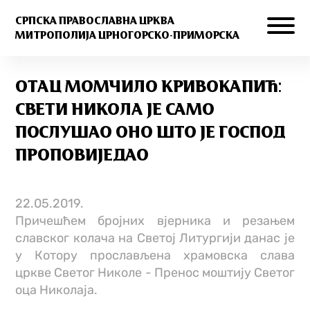
СРПСКА ПРАВОСЛАВНА ЦРКВА
МИТРОПОЛИЈА ЦРНОГОРСКО-ПРИМОРСКА
ОТАЦ МОМЧИЛО КРИВОКАПИЋ:
СВЕТИ НИКОЛА ЈЕ САМО
ПОСЛУШАО ОНО ШТО ЈЕ ГОСПОД
ПРОПОВИЈЕДАО
22.05.2019.
Причешћем бројних вјерника и резањем
славског колача на Светој Литургији данас је
у Котору прослављена храмовска слава
цркве Светог Николе - Пренос моштију Светог
оца Николаја.