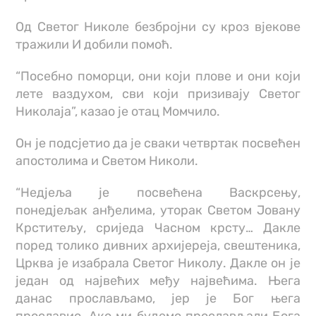
Oд Светог Николе безбројни су кроз вјекове
тражили И добили помоћ.
“Посебно поморци, они који плове и они који
лете ваздухом, сви који призивају Светог
Николаја”, казао је отац Момчило.
Он је подсјетио да је сваки четвртак посвећен
апостолима и Светом Николи.
“Недјеља је посвећена Васкрсењу,
понедјељак анђелима, уторак Светом Јовану
Крститељу, сриједа Часном крсту… Дакле
поред толико дивних архијереја, свештеника,
Црква је изабрала Светог Николу. Дакле он је
један од највећих међу највећима. Њега
данас прослављамо, јер је Бог њега