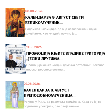
08.08.2026.
КАЛЕНДАР ЗА 9. АВГУСТ СВЕТИ
ВЕЛИКОМУЧЕНИК...
Родом из Никомидије, од оца незнабошца и мајке
хришћанке. Као младић, изучио је...
11.08.2026.
ПРОМОЦИЈА КЊИГЕ ВЛАДИКЕ ГРИГОРИЈА
,,ЈЕДНИ ДРУГИМА...
Промоција књиге „Једни другима потребни“ Његовог
високопреосвештенства...
07.08.2026.
КАЛЕНДАР ЗА 8. АВГУСТ
ПРЕПОДОБНОМУЧЕНИЦА...
Рођена у Риму, од родитеља хришћана. Када су јој се
родитељи упокојили, све своје имање...