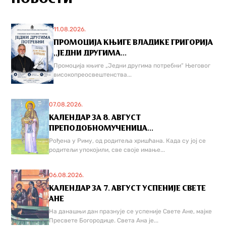
11.08.2026.
ПРОМОЦИЈА КЊИГЕ ВЛАДИКЕ ГРИГОРИЈА
,,ЈЕДНИ ДРУГИМА...
Промоција књиге „Једни другима потребни“ Његовог
високопреосвештенства...
07.08.2026.
КАЛЕНДАР ЗА 8. АВГУСТ
ПРЕПОДОБНОМУЧЕНИЦА...
Рођена у Риму, од родитеља хришћана. Када су јој се
родитељи упокојили, све своје имање...
06.08.2026.
КАЛЕНДАР ЗА 7. АВГУСТ УСПЕНИЈЕ СВЕТЕ
АНЕ
На данашњи дан празнује се успеније Свете Ане, мајке
Пресвете Богородице. Света Ана је...