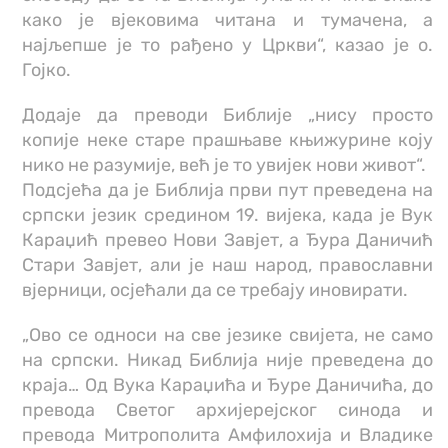
како је вјековима читана и тумачена, а
најљепше је то рађено у Цркви“, казао је о.
Гојко.
Додаје да преводи Библије „нису просто
копије неке старе прашњаве књижурине коју
нико не разумије, већ је то увијек нови живот“.
Подсјећа да је Библија први пут преведена на
српски језик средином 19. вијека, када је Вук
Караџић превео Нови Завјет, а Ђура Даничић
Стари Завјет, али је наш народ, православни
вјерници, осјећали да се требају иновирати.
„Ово се односи на све језике свијета, не само
на српски. Никад Библија није преведена до
краја… Од Вука Караџића и Ђуре Даничића, до
превода Светог архијерејског синода и
превода Митрополита Амфилохија и Владике