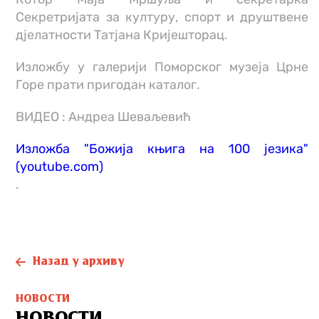
Секретријата за културу, спорт и друштвене
дјелатности Татјана Кријешторац.
Изложбу у галерији Поморског музеја Црне
Горе прати пригодан каталог.
ВИДЕО : Андреа Шеваљевић
Изложба "Божија књига на 100 језика"
(youtube.com)
.
Назад у архиву
НОВОСТИ
НОВОСТИ