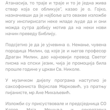
Атанасија, то траје и траје и то је једна жива
ствар која се обликује“, казао је о. Гојко,
назначивши да је најбоље што овакве изложбе
могу инспирисати неке младе људе да и они
можда сутра добију мотив да на неки нови
начин преведу Библију.
Подсјетио је да је ујчевина о. Немање, чувена
породица Милин, од које је и његов професор
Драган Милин, дао најновији превод Светог
писма на спски језик, чија је промоција била
прошле године у цркви Св. Николе.
У музичком дијелу програма наступио је
саксофониста Војислав Марковић, уз пратњу
пијанисте, мр Ане Михаљевић.
Изложби су присуствовале и предсједница СО
Котор Маја Мршуља и секретарка