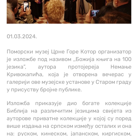
01.03.2024.
Поморски музеј Црне Горе Котор организатор
је изложбе под називом ,,Божија књига на 100
језика”, аутора протојереја Немање
Кривокапића, која је отворена вечерас у
галерији ове музејске установе у Старом граду
у присуству бројне публике.
Изложба приказује дио богате колекције
Библија на различитим језицима свијета из
ауторове приватне колекције у којој су поред
више издања на српском између осталих и она
на: руском, кинеском, јапанском, киргиском,