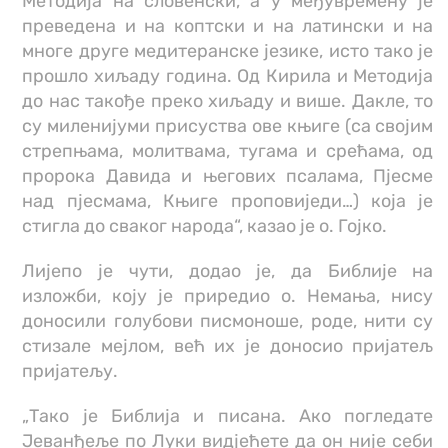
Методија на словенски, а у међувремену је
преведена и на коптски и на латински и на
многе друге медитеранске језике, исто тако је
прошло хиљаду година. Од Кирила и Методија
до нас такође преко хиљаду и више. Дакле, то
су миленијуми присуства ове књиге (са својим
стрепњама, молитвама, тугама и срећама, од
пророка Давида и његових псалама, Пјесме
над пјесмама, Књиге проповиједи…) која је
стигла до сваког народа“, казао је о. Гојко.
Лијепо је чути, додао је, да Библије на
изложби, коју је приредио о. Немања, нису
доносили голубови писмоноше, роде, нити су
стизале мејлом, већ их је доносио пријатељ
пријатељу.
„Тако је Библија и писана. Ако погледате
Јеванђеље по Луки видјећете да он није себи