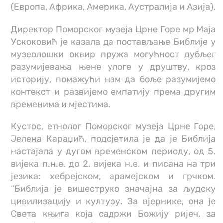
(Европа, Африка, Америка, Аустралија и Азија).
Директор Поморског музеја Црне Горе мр Маја
Ускоковић је казала да постављање Библије у
музеолошки оквир пружа могућност дубљег
разумијевања њене улоге у друштву, кроз
историју, помажући нам да боље разумијемо
контекст и развијемо емпатију према другим
временима и мјестима.
Кустос, етнолог Поморског музеја Црне Горе,
Јелена Караџић, подсјетила је да је Библија
настајала у дугом временском периоду, од 5.
вијека п.н.е. до 2. вијека н.е. и писана на три
језика: хебрејском, арамејском и грчком.
“Библија је вишеструко значајна за људску
цивилизацију и културу. За вјернике, она је
Света књига која садржи Божију ријеч, за