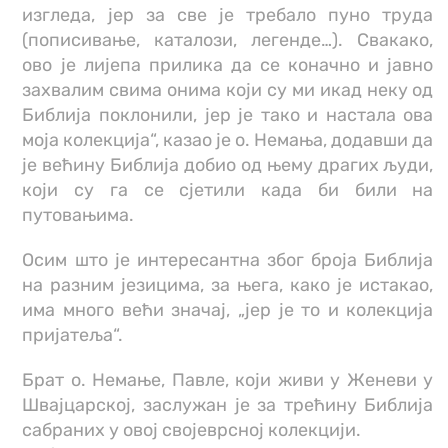
изгледа, јер за све је требало пуно труда
(пописивање, каталози, легенде…). Свакако,
ово је лијепа прилика да се коначно и јавно
захвалим свима онима који су ми икад неку од
Библија поклонили, јер је тако и настала ова
моја колекција“, казао је о. Немања, додавши да
је већину Библија добио од њему драгих људи,
који су га се сјетили када би били на
путовањима.
Осим што је интересантна због броја Библија
на разним језицима, за њега, како је истакао,
има много већи значај, „јер је то и колекција
пријатеља“.
Брат о. Немање, Павле, који живи у Женеви у
Швајцарској, заслужан је за трећину Библија
сабраних у овој својеврсној колекцији.