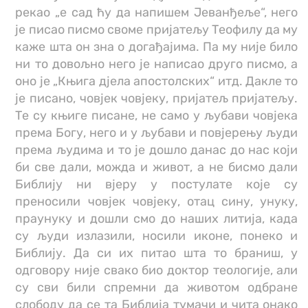
рекао „е сад ћу да напишем Јеванђеље“, него
је писао писмо своме пријатељу Теофилу да му
каже шта он зна о догађајима. Па му није било
ни то довољно него је написао друго писмо, а
оно је „Књига дјела апостолских“ итд. Дакле то
је писано, човјек човјеку, пријатељ пријатељу.
Те су књиге писане, не само у љубави човјека
према Богу, него и у љубави и повјерењу људи
према људима и то је дошло данас до нас који
би све дали, можда и живот, а не бисмо дали
Библију ни вјеру у постулате које су
преносили човјек човјеку, отац сину, унуку,
праунуку и дошли смо до наших литија, када
су људи излазили, носили иконе, понеко и
Библију. Да си их питао шта то браниш, у
одговору није свако био доктор теологије, али
су сви били спремни да животом одбране
слободу да се та Библија тумачи и чита онако