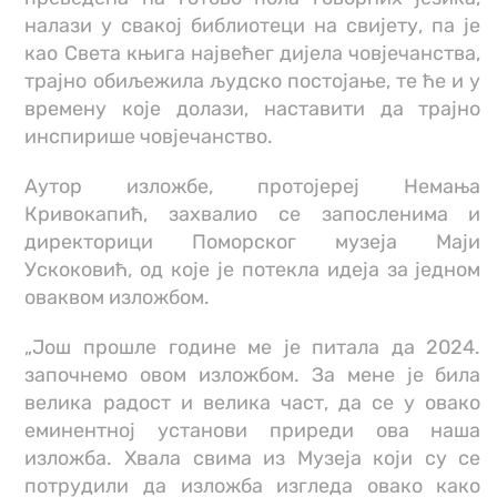
налази у свакој библиотеци на свијету, па је
као Света књига највећег дијела човјечанства,
трајно обиљежила људско постојање, те ће и у
времену које долази, наставити да трајно
инспирише човјечанство.
Аутор изложбе, протојереј Немања
Кривокапић, захвалио се запосленима и
директорици Поморског музеја Маји
Ускоковић, од које је потекла идеја за једном
оваквом изложбом.
„Још прошле године ме је питала да 2024.
започнемо овом изложбом. За мене је била
велика радост и велика част, да се у овако
еминентној установи приреди ова наша
изложба. Хвала свима из Музеја који су се
потрудили да изложба изгледа овако како