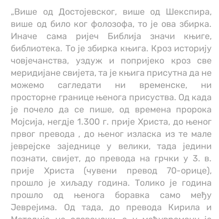
„Више од Достојевског, више од Шекспира,
више од било ког фолозофа, то је ова збирка.
Иначе сама ријеч Библија значи књиге,
библиотека. То је збирка књига. Кроз историју
човјечанства, уздуж и попријеко кроз све
меридијане свијета, та је књига присутна да не
можемо сагледати ни временске, ни
просторне границе њенога присуства. Од када
је почело да се пише, од времена пророка
Мојсија, негдје 1.300 г. прије Христа, до њеног
првог превода , до њеног изласка из те мале
јеврејске заједнице у велики, тада једини
познати, свијет, до превода на грчки у 3. в.
прије Христа (чувени превод 70-орице),
прошло је хиљаду година. Толико је година
прошло од њенога боравка само међу
Јеврејима. Од тада, до превода Кирила и