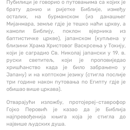
Пубилици је говорио о путовањима са којих је
брату донио и ријетке Библије, између
осталих, на бурманском (из данашњег
Мијанмара, земље гдје је тешко наћи цркву, а
камоли Библију, поклон вјерника из
баптистичке цркве), јапанском (купљена у
близини Храма Христовог Васкрсења у Токију,
који је саградио Св. Николај јапански у 19. в.
руски светитељ, који је проповиједао
хришћанство када је било забрањено у
Јапану) и на коптском језику (стигла послије
три године након путовања по Египту гдје је
обишао више цркава).
Отварајући изложбу, протојереј-ставрофор
Гојко Перовић је казао да је Библија
најпревођенија књига која је стигла до
највише људских душа.