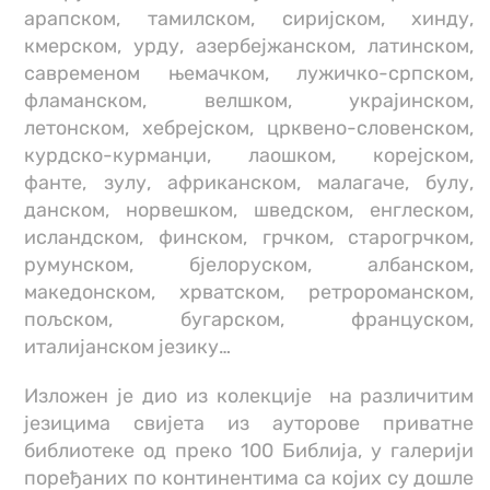
арапском, тамилском, сиријском, хинду,
кмерском, урду, азербејжанском, латинском,
савременом њемачком, лужичко-српском,
фламанском, велшком, украјинском,
летонском, хебрејском, црквено-словенском,
курдско-курманџи, лаошком, корејском,
фанте, зулу, африканском, малагаче, булу,
данском, норвешком, шведском, енглеском,
исландском, финском, грчком, старогрчком,
румунском, бјелоруском, албанском,
македонском, хрватском, ретророманском,
пољском, бугарском, француском,
италијанском језику…
Изложен је дио из колекције на различитим
језицима свијета из ауторове приватне
библиотеке
од преко 100 Библија
, у галерији
поређаних по континентима са којих су дошле