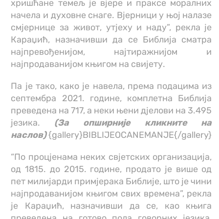
хришћане темељ је вјере и праксе моралних
начела и духовне снаге. Вјерници у њој налазе
смјернице за живот, утјеху и наду”, рекла је
Караџић, назначивши да се Библија сматра
најпревођенијом, најтиражнијом и
најпродаванијом књигом на свијету.
Па је тако, како је навела, према подацима из
септембра 2021. године, комплетна Библија
преведена на 717, а неки њени дјелови на 3.495
језика.
(За опширније кликните на
наслов)
{gallery}BIBLIJEOCANEMANJE{/gallery}
“По процјенама неких свјетских организација,
од 1815. до 2015. године, продато је више од
пет милијарди примјерака Библије, што је чини
најпродаванијом књигом свих времена”, рекла
је Караџић, назначивши да се, као књига
преведена на готово пола говорних језика,