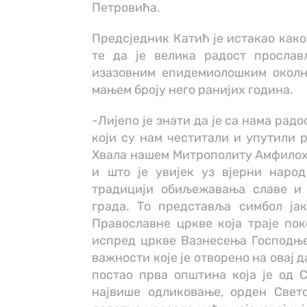
Петровића.
Предсједник Катић је истакао како
те да је велика радост прослав
изазовним епидемиолошким околн
мањем броју него ранијих година.
-Лијепо је знати да је са нама рад
који су нам честитали и упутили 
Хвала нашем Митрополиту Амфилохи
и што је увијек уз вјерни народ
традицији обиљежавања славе и
града. То представља симбол ја
Православне цркве која траје пок
испред цркве Вазнесења Господње
важности које је отворено на овај д
постао прва општина која је од 
највише одликовање, орден Свето