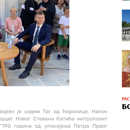
РА
Б
ворен је седми Трг од ћирилице. Након
ерцег Новог Стевана Катића митрополит
 “190 година од упокојења Петра Првог