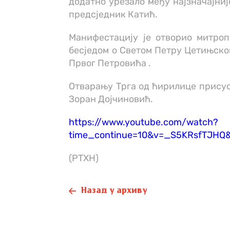
додатно урезало међу најзначајниј
предсједник Катић.
Манифестацију је отворио митро
бесједом о Светом Петру Цетињском
Првог Петровића .
Отварању Трга од ћирилице присуст
Зоран Дојчиновић.
https://www.youtube.com/watch?
time_continue=10&v=_S5KRsfTJHQ&
(РТХН)
Назад у архиву