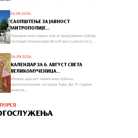
06.08.2026.
САОПШТЕЊЕ ЗА ЈАВНОСТ
МИТРОПОЛИЈЕ...
Поводом низа изјава које је предсједник Србије
господин Александар Вучић дао у јавности у...
06.08.2026.
КАЛЕНДАР ЗА 6. АВГУСТ СВЕТА
ВЕЛИКОМУЧЕНИЦА...
Кћерка царског намесника Урбана,
идолопоклоника, из града Тира. До 11. године
живота...
СПОРЕД
ОГОСЛУЖЕЊА