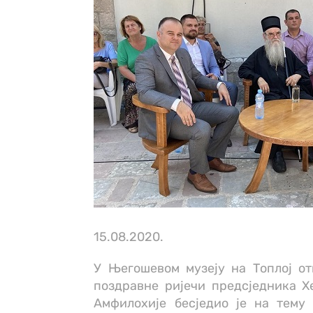
15.08.2020.
У Његошевом музеју на Топлој от
поздравне ријечи предсједника Х
Амфилохије бесједио је на тему