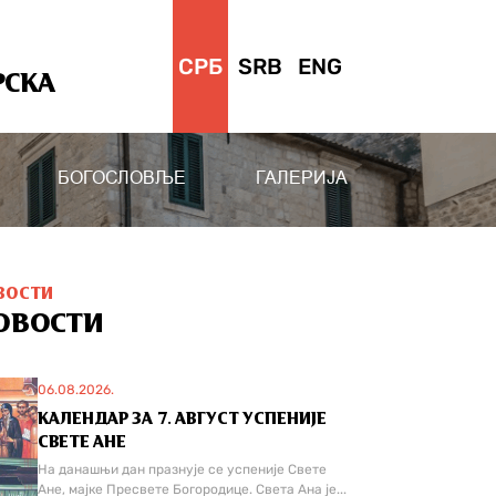
СРБ
SRB
ENG
РСКА
БОГОСЛОВЉЕ
ГАЛЕРИЈА
ВОСТИ
ОВОСТИ
06.08.2026.
КАЛЕНДАР ЗА 7. АВГУСТ УСПЕНИЈЕ
СВЕТЕ АНЕ
На данашњи дан празнује се успеније Свете
Ане, мајке Пресвете Богородице. Света Ана је...