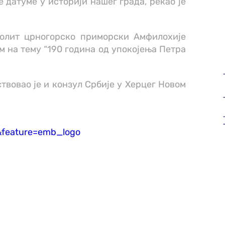
е датуме у историји нашег града, рекао је
полит црногорско приморски Амфилохије
 на тему “190 година од упокојења Петра
вовао је и конзул Србије у Херцег Новом
feature=emb_logo