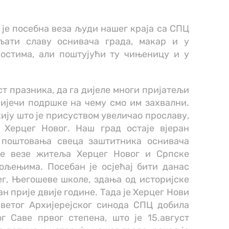
 је посебна веза људи нашег краја са СПЦ
љати славу оснивача града, макар и у
остима, али поштујући ту чињеницу и у
ост празника, да га дијеле многи пријатељи
ријечи подршке на чему смо им захвални.
ју што је присуством увеличао прославу,
 Херцег Новог. Наш град остаје вјеран
 поштовања свеца заштитника оснивача
ке везе житеља Херцег Новог и Српске
ољењима. Посебан је осјећај бити данас
г, Његошеве школе, здања од историјске
ан прије двије године. Тада је Херцег Нови
Светог Архијерејског синода СПЦ добила
г Саве првог степена, што је 15.август