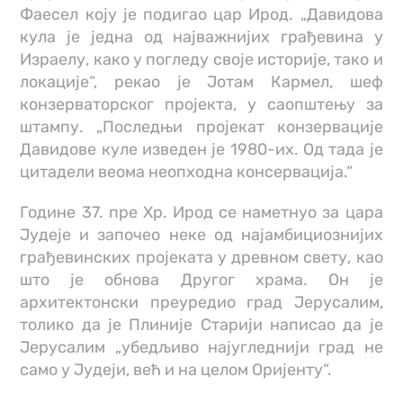
Фаесел коју је подигао цар Ирод. „Давидова
кула је једна од најважнијих грађевина у
Израелу, како у погледу своје историје, тако и
локације“, рекао је Јотам Кармел, шеф
конзерваторског пројекта, у саопштењу за
штампу. „Последњи пројекат конзервације
Давидове куле изведен је 1980-их. Од тада је
цитадели веома неопходна консервација.“
Године 37. пре Хр. Ирод се наметнуо за цара
Јудеје и започео неке од најамбициознијих
грађевинских пројеката у древном свету, као
што је обнова Другог храма. Он је
архитектонски преуредио град Јерусалим,
толико да је Плиније Старији написао да је
Јерусалим „убедљиво најугледнији град не
само у Јудеји, већ и на целом Оријенту“.