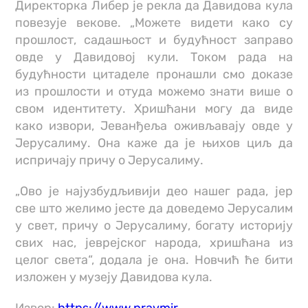
Директорка Либер је рекла да Давидова кула
повезује векове. „Можете видети како су
прошлост, садашњост и будућност заправо
овде у Давидовој кули. Током рада на
будућности цитаделе пронашли смо доказе
из прошлости и отуда можемо знати више о
свом идентитету. Хришћани могу да виде
како извори, Јеванђеља оживљавају овде у
Јерусалиму. Она каже да је њихов циљ да
испричају причу о Јерусалиму.
„Ово је најузбудљивији део нашег рада, јер
све што желимо јесте да доведемо Јерусалим
у свет, причу о Јерусалиму, богату историју
свих нас, јеврејског народа, хришћана из
целог света“, додала је она. Новчић ће бити
изложен у музеју Давидова кула.