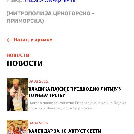
Извор:
https://www.pravmir
(МИТРОПОЛИЈА ЦРНОГОРСКО -
ПРИМОРСКА)
Назад у архиву
НОВОСТИ
НОВОСТИ
09.08.2026.
ВЛАДИКА ПАЈСИЈЕ ПРЕДВОДИО ЛИТИЈУ У
ГОРЊЕМ ГРБЉУ
Његово преосвештенство Епископ диоклијски г. Пајсије
служио је Вечерњу службу у Цркви...
09.08.2026.
КАЛЕНДАР ЗА 10. АВГУСТ СВЕТИ