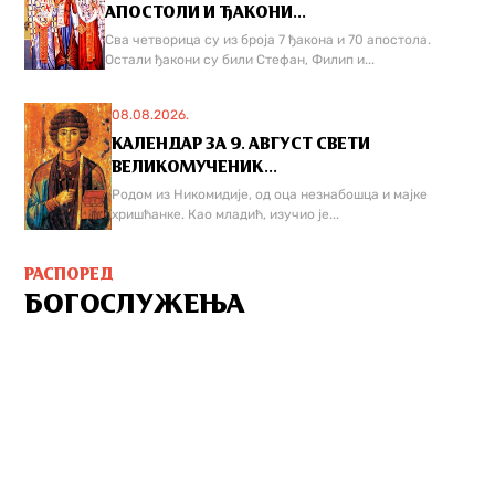
АПОСТОЛИ И ЂАКОНИ...
Сва четворица су из броја 7 ђакона и 70 апостола.
Остали ђакони су били Стефан, Филип и...
08.08.2026.
КАЛЕНДАР ЗА 9. АВГУСТ СВЕТИ
ВЕЛИКОМУЧЕНИК...
Родом из Никомидије, од оца незнабошца и мајке
хришћанке. Као младић, изучио је...
РАСПОРЕД
БОГОСЛУЖЕЊА