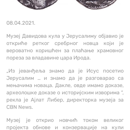
08.04.2021.
Музеј Давидова кула у Јерусалиму објавио је
откриће ретког сребрног новца који је
вероватно коришћен за плаћање храмовног
пореза за владавине цара Ирода.
„Из јеванђеља знамо да је Исус посетио
Јерусалим … и знамо да је разговарао са
мењачима новаца. Дакле, овде имамо доказе,
археолошке доказе о историјским изворима “,
рекла је Ајлат Либер, директорка музеја за
CBN News.
Музеј је открио новчић током великог
пројекта обнове и конзервације на кули