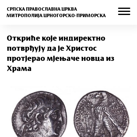
СРПСКА ПРАВОСЛАВНА ЦРКВА
МИТРОПОЛИЈА ЦРНОГОРСКО-ПРИМОРСКА
Откриће које индиректно
потврђују да је Христос
протјерао мјењаче новца из
Храма