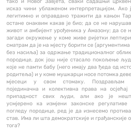
тако и Новог Завјета, сваки садашњи цркве
исказ чини ублаженом интерпретацијом. Ако 
легитимно и оправдано тражити да кањон Та
остане онаквим какав је био; да се не наруша
живот и амбијент урођеника у Амазону; да се 
загади окружење у коме живе ријетки лептир
сматрам да је на мјесту борити се (аргументима
без насиља) за одржање традиционалног обли
породице, док још није стасало покољење љу
које не памти бабу (него имају два ђеда од ист
родитеља) и у коме мушкарци носе потомка дев
мјесеци у свом стомаку. Поздрављам 
појединачна и колективна права на осјећај
припадност свих људи, али ако је нешт
усмјерено ка измјени законске регулативе
погледу породице, ред је да изнесемо против
став. Има ли шта демократскије и грађанскије 
тога?