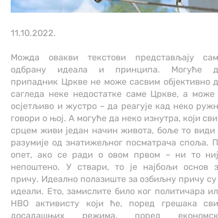
11.10.2022.
Можда овакви текстови представљају са
одбрану идеала и принципа. Могуће д
припадник Цркве не може сасвим објективно 
сагледа неке недостатке саме Цркве, а може
осјетљиво и жустро – да реагује кад неко руж
говори о њој. А могуће да неко изнутра, који св
срцем живи један начин живота, боље то види
разумије од знатижељног посматрача споља. 
опет, ако се ради о овом првом – ни то ни
непоштено. У ствари, то је најбољи основ 
причу. Идеално полазиште за озбиљну причу су
идеали. Ето, замислите било ког политичара и
НВО активисту који ће, поред грешака св
досадашњих режима, поред економск