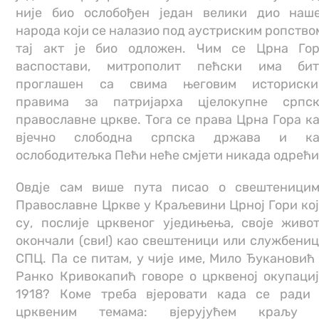
није био ослобођен један велики дио наш
народа који се налазио под аустриским ропство
тај акт је био одложен. Чим се Црна Го
васпостави, митрополит пећски има бит
проглашен са свима његовим историски
правима за патријарха цјелокупне српс
православне цркве. Тога се права Црна Гора к
вјечно слободна српска држава и ка
ослободитељка Пећи неће смјети никада одрећи
Овдје сам више пута писао о свештеници
Православне Цркве у Краљевини Црној Гори ко
су, послије црквеног уједињења, своје живо
окончали (сви!) као свештеници или службени
СПЦ. Па се питам, у чије име, Мило Ђукановић
Ранко Кривокапић говоре о црквеној окупаци
1918? Коме треба вјеровати када се ради
црквеним темама: вјерујућем краљу 