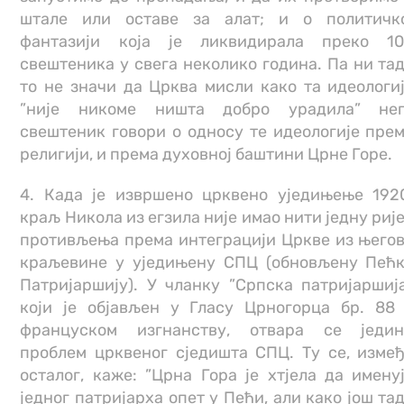
штале или оставе за алат; и о политичк
фантазији која је ликвидирала преко 1
свештеника у свега неколико година. Па ни та
то не значи да Црква мисли како та идеологи
”није никоме ништа добро урадила” нег
свештеник говори о односу те идеологије пре
религији, и према духовној баштини Црне Горе.
4. Када је извршено црквено уједињење 192
краљ Никола из егзила није имао нити једну риј
противљења према интеграцији Цркве из њего
краљевине у уједињену СПЦ (обновљену Пећ
Патријаршију). У чланку ”Српска патријаршиј
који је објављен у Гласу Црногорца бр. 88
француском изгнанству, отвара се једи
проблем црквеног сједишта СПЦ. Ту се, изме
осталог, каже: ”Црна Гора је хтјела да имену
једног патријарха опет у Пећи, али како још та