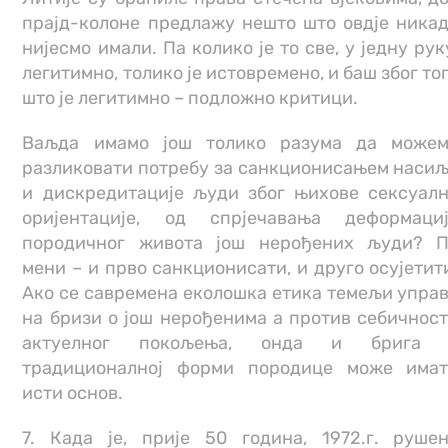
прајд-колоне предлажу нешто што овдје ника
нијесмо имали. Па колико је то све, у једну рук
легитимно, толико је истовремено, и баш због то
што је легитимно – подложно критици.
Ваљда имамо још толико разума да може
разликовати потребу за санкционисањем наси
и дискредитације људи због њихове сексуал
оријентације, од спрјечавања деформаци
породичног живота још нерођених људи? 
мени – и прво санкционисати, и друго осујетит
Ако се савремена еколошка етика темељи упра
на бризи о још нерођенима а против себичнос
актуелног покољења, онда и брига 
традиционалној форми породице може има
исти основ.
7. Када је, прије 50 година, 1972.г. руше