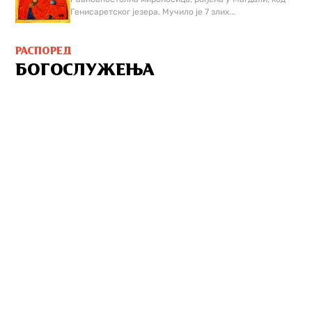
Генисаретског језера. Мучилo је 7 злих...
РАСПОРЕД
БОГОСЛУЖЕЊА