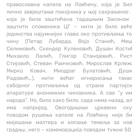
православна капела на Ловћену, која је би
лично завјештање покојника у њој сахрањеног,
која је била заштићена тадашњим Законом
заштити споменика ЦГ – нити је било већ
јединства најумнијих глава око противљења т
чину (Петар Лубарда, Војо Станић, Меш
Селимовић, Скендер Куленовић, Душан Кости
Михаило Лалић, Глигор Станојевић, Рис
Стијовић, Стеван Раичковић, Мирослав Крлеж
Мирко Ковач, Миодраг Булатовић, Душк
Радовић…), нити већег игнорисања такв
саборног противљења од стране партијс
апаратуре анонимних чиновника. А све ”у и
народа”. Но, било како било, сада нема назад, а
има напријед. Овогодишњи црквени ску
поводом рушења капеле на Ловћену није б
мијешање малтера и копање темеља за но
градњу, него – комеморација поводом тужне 50