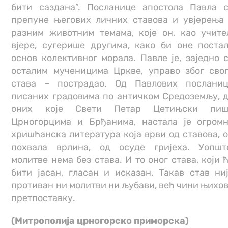
бити саздана”. Посланице апостола Павла 
препуне његових личних ставова и увјерења
разним животним темама, које он, као учит
вјере, сугерише другима, како би оне поста
основ колективног морала. Павле је, заједно 
осталим мученицима Цркве, управо због сво
става – пострадао. Од Павлових послани
писаних градовима по античком Средоземљу, 
оних које Свети Петар Цетињски пиш
Црногорцима и Брђанима, настала је огром
хришћанска литература која врви од ставова, 
похвала врлина, од осуде гријеха. Уопшт
молитве нема без става. И то оног става, који 
бити јасан, гласан и исказан. Такав став ни
противан ни молитви ни љубави, већ чини њихо
претпоставку.
(Митрополија црногорско приморска)