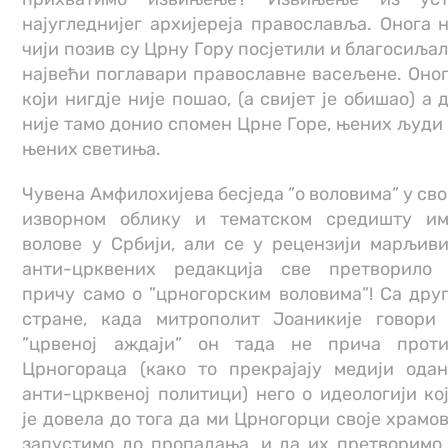
најугледнијег архијереја православља. Онога 
чији позив су Црну Гору посјетили и благосиља
највећи поглавари православне васељене. Оно
који нигдје није пошао, (а свијет је обишао) а 
није тамо донио спомен Црне Горе, њених људи
њених светиња.
Чувена Амфилохијева бесједа ”о воловима” у св
изворном облику и тематском средишту и
волове у Србији, али се у рецензији марљив
анти-црквених редакција све претворило
причу само о ”црногорским воловима”! Са дру
стране, када митрополит Јоаникије говори
”црвеној аждаји” он тада не прича прот
Црногораца (како то прекрајају медији ода
анти-црквеној политици) него о идеологији ко
је довела до тога да ми Црногорци своје храмо
запустимо до пропадања, и да их претворимо