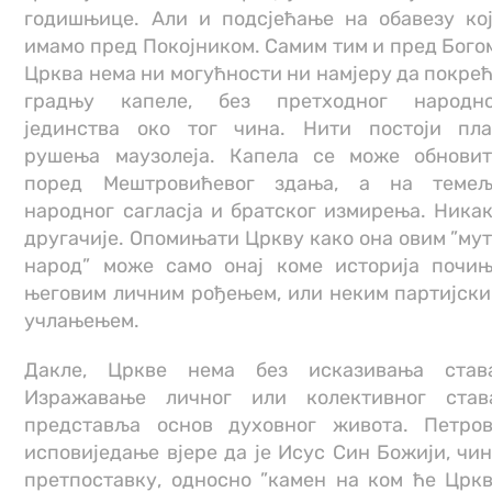
годишњице. Али и подсјећање на обавезу ко
имамо пред Покојником. Самим тим и пред Бого
Црква нема ни могућности ни намјеру да покре
градњу капеле, без претходног народно
јединства око тог чина. Нити постоји пл
рушења маузолеја. Капела се може обнови
поред Мештровићевог здања, а на темељ
народног сагласја и братског измирења. Ника
другачије. Опомињати Цркву како она овим ”му
народ” може само онај коме историја почи
његовим личним рођењем, или неким партијск
учлањењем.
Дакле, Цркве нема без исказивања став
Изражавање личног или колективног став
представља основ духовног живота. Петро
исповиједање вјере да је Исус Син Божији, чи
претпоставку, односно ”камен на ком ће Црк