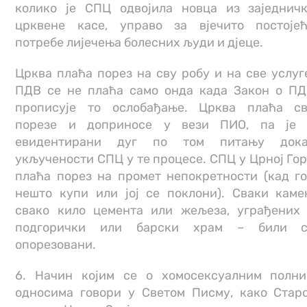
колико је СПЦ одвојила новца из заједнич
црквене касе, управо за вјечито постоје
потребе лијечења болесних људи и дјеце.
Црква плаћа порез на сву робу и на све услуг
ПДВ се не плаћа само онда када Закон о П
прописује то ослобађање. Црква плаћа с
порезе и доприносе у вези ПИО, па је 
евидентирани дуг по том питању дока
укључености СПЦ у те процесе. СПЦ у Црној Го
плаћа порез на промет непокретности (кад г
нешто купи или јој се поклони). Сваки каме
свако кило цемента или жељеза, уграђених
подгорички или барски храм – били с
опорезовани.
6. Начин којим се о хомосексуалним полн
односима говори у Светом Писму, како Стар