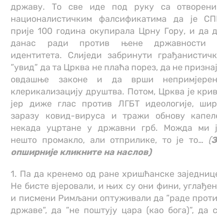
државу. То све иде под руку са отворен
националистичким фалсификатима да је С
прије 100 година окупирала Црну Гору, и да 
данас ради против њене државности 
идентитета. Слиједи забринути грађанистич
”увид” да та Црква не плаћа порез, да не призна
овдашње законе и да врши непримјерен
клерикализацију друштва. Потом, Црква је кри
јер диже глас против ЛГБТ идеологије, ши
заразу ковид-вируса и тражи обнову капел
некада уцртане у државни грб. Можда ми 
нешто промакло, али отприлике, то је то…
(
З
опширније кликните на наслов)
1. Па да кренемо од ране хришћанске заједниц
Не бисте вјеровали, и њих су они фини, углађе
и писмени Римљани оптуживали да ”раде прот
државе”, да ”не поштују цара (као бога)”, да 