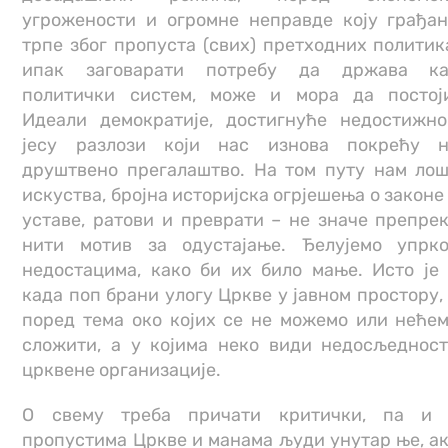
угрожености и огромне неправде коју грађа
трпе због пропуста (свих) претходних политик
ипак заговарати потребу да држава ка
политички систем, може и мора да постој
Идеали демократије, достигнуће недостижно
јесу разлози који нас изнова покрећу 
друштвено прегалаштво. На том путу нам ло
искуства, бројна историјска огрјешења о законе
уставе, ратови и преврати – не значе препре
нити мотив за одустајање. Ђелујемо упрк
недостацима, како би их било мање. Исто је
када поп брани улогу Цркве у јавном простору,
поред тема око којих се не можемо или неће
сложити, а у којима неко види недосљеднос
црквене организације.
О свему треба причати критички, па и 
пропустима Цркве и манама људи унутар ње, а