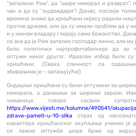
”запалили Рим”, да ”шире неморал и разврат”, 
чак и да су ”људождери”! Данас, послије толи
времена знамо да хришћани нијесу радили ниш
против државе, али да су имали проблем да у њ
и у њеном владару гледају само божанство. Дан
се зна да је Рим запалио господар лично, али му 
било политички најпрофитабилније да за 
оптужи неког другог. Идеалан избор били су
хришћани. (Свака сличност са садашњи
збивањима је – запањујућа!)
Ондашњи хришћани су били оптужени за шире
неморала, а данашњи за ширење заразе. Иа
чињенице говоре сасвим супротн
https://www.vijesti.me/kolumne/490541/okupacij
zdrave-pameti-u-10-slika
страх од непознато
карактера хришћанског окупљања учинио је 
се лажне оптужбе шире брже од вируса