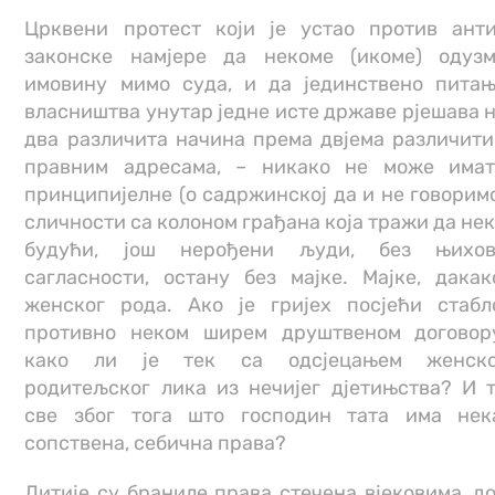
Црквени протест који је устао против ант
законске намјере да некоме (икоме) одуз
имовину мимо суда, и да јединствено пита
власништва унутар једне исте државе рјешава 
два различита начина према двјема различит
правним адресама, – никако не може има
принципијелне (о садржинској да и не говорим
сличности са колоном грађана која тражи да не
будући, још нерођени људи, без њихов
сагласности, остану без мајке. Мајке, дакак
женског рода. Ако је гријех посјећи стабл
противно неком ширем друштвеном договор
како ли је тек са одсјецањем женско
родитељског лика из нечијег дјетињства? И 
све због тога што господин тата има нек
сопствена, себична права?
Литије су браниле права стечена вјековима, д