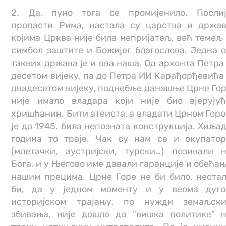
2. Да, пуно тога се промијенило. Посли
пропасти Рима, настала су царства и држа
којима Црква није била непријатељ, већ темељ
симбол заштите и Божијег благослова. Једна 
таквих држава је и ова наша. Од архонта Петра
десетом вијеку, па до Петра ИИ Карађорђевића
двадесетом вијеку, поднебље данашње Црне Го
није имало владара који није био вјерују
хришћанин. Бити атеиста, а владати Црном Гор
је до 1945. била непозната конструкција. Хиља
година то траје. Чак су нам се и окупато
(млетачки, аустријски, турски…) позивали 
Бога, и у Његово име давали гаранције и обећа
нашим прецима. Црне Горе не би било, неста
би, да у једном моменту и у веома дуг
историјском трајању, по нужди земаљск
збивања, није дошло до ”вишка политике” 