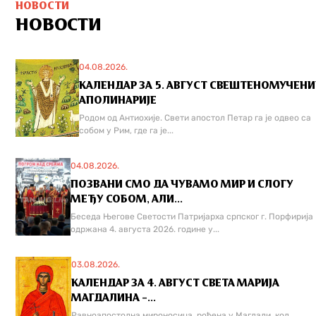
НОВОСТИ
НОВОСТИ
04.08.2026.
КАЛЕНДАР ЗА 5. АВГУСТ СВЕШТЕНОМУЧЕН
АПОЛИНАРИЈЕ
Родом од Антиохије. Свети апостол Петар га је одвео са
собом у Рим, где га је...
04.08.2026.
ПОЗВАНИ СМО ДА ЧУВАМО МИР И СЛОГУ
МЕЂУ СОБОМ, АЛИ...
Беседа Његове Светости Патријарха српског г. Порфирија
одржана 4. августа 2026. године у...
03.08.2026.
КАЛЕНДАР ЗА 4. АВГУСТ СВЕТА МАРИЈА
МАГДАЛИНА –...
Равноапостолна мироносица, рођена у Магдали, код