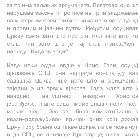
за то има ваљаних аргумената. Поготово, оно ш
нарушава законе и прописе не трпи задржава
на интерним преиспитивањима него мора да и
и правним и јавним путем. Међутим, осуђива
Цркву само зато што постоји, или зато што и
став, или зато што је тај став прихваћен
народу… Куда то води?
Када неки људи, овдје у Црној Гори, осуђу
дјеловање СПЦ, они најприје констатују ка
садашња Црква није исто што и хришћанс
заједница из првих вјекова. Тада жале што ј
наводно, напуштено изворно Христов
јеванђеље, и што сада имамо вишак политике,
мањак вјере. Ово све бива компатибилно 
квази-родољубивом причом оних који држа
Црну Гору бране од такве цркве, па се може чу
и да СПЦ не признаје Црногорце, нити њихо