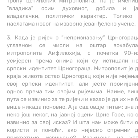
трону цетињских митрополита. Па је имени
”владика” осим духовног, добила и ја
владалачки, политички карактер. Толико
наслагама новог на изворно јеванђелско учење.
3. Када је ријеч о ”непризнавању” Црногорац
углавном се мисли на оштар вокабула
митрополита Амфилохија, с почетка 90-и
усмјерен према онима који су истицали н
српски идентитет Црногораца. Митрополит је 
краја живота остао Црногорац који није мијењ
свој српски идентитет, али јесте промијен
однос према тим својим ријечима. Наиме, ви
пута се извинио за те ријечи и казао је да их не 
више никада поновио. А ја сад овдје питам: зна 
неко још неког, на јавној сцени Црне Горе, ко 
извинио за свој исказ? И шта нам може бити 
користи и помоћи, ако нијесмо спремни 
прихватимо извињење? Извињење из уст