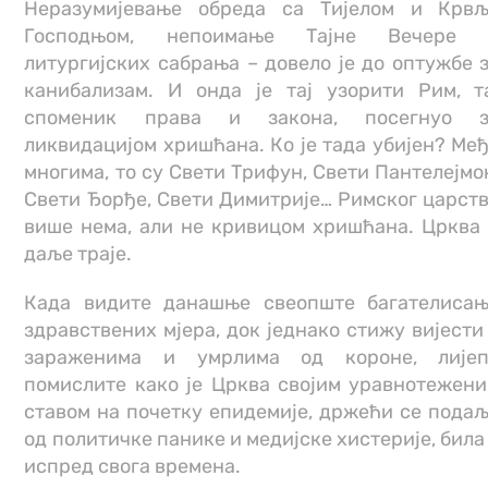
Неразумијевање обреда са Тијелом и Крв
Господњом, непоимање Тајне Вечере 
литургијских сабрања – довело је до оптужбе 
канибализам. И онда је тај узорити Рим, т
споменик права и закона, посегнуо з
ликвидацијом хришћана. Ко је тада убијен? Ме
многима, то су Свети Трифун, Свети Пантелејмо
Свети Ђорђе, Свети Димитрије… Римског царст
више нема, али не кривицом хришћана. Црква
даље траје.
Када видите данашње свеопште багателиса
здравствених мјера, док једнако стижу вијести
зараженима и умрлима од короне, лијеп
помислите како је Црква својим уравнотежен
ставом на почетку епидемије, држећи се пода
од политичке панике и медијске хистерије, била
испред свога времена.