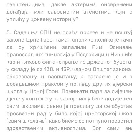
свештеницима, дакле актерима оновремен
догађаја, или савременим атеистима који 
уплићу у црквену историју?
5. Садашња СПЦ не плаћа порезе и не пошту
законе Црне Горе, таман онолико колико је тач
да су хришћани запалили Рим. Оснивањ
православних гимназија у Подгорици и Никшић
као и њихово финансирање из државног буџета
у складу је са 138. и 139. чланом Општег закона
образовању и васпитању, а сагласно је и 
досадашњом праксом у погледу других вјерск
школа у Црној Гори. Помињати паре за лијече
дјеце у контексту пара које могу бити додијеље
овим школама, равно је предлогу да се обуста
просветни рад у било којој црногорској шко
(свим школама), како бисмо се потпуно посвети
здравственим активностима. Бог сами зн