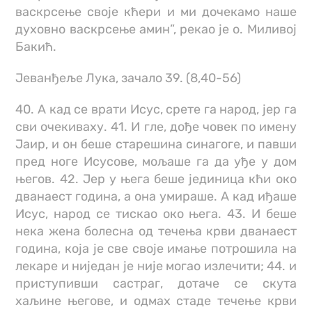
васкрсење своје кћери и ми дочекамо наше
духовно васкрсење амин”, рекао је о. Миливој
Бакић.
Јеванђеље Лука, зачало 39. (8,40-56)
40. А кад се врати Исус, срете га народ, јер га
сви очекиваху. 41. И гле, дође човек по имену
Јаир, и он беше старешина синагоге, и павши
пред ноге Исусове, мољаше га да уђе у дом
његов. 42. Јер у њега беше јединица кћи око
дванаест година, а она умираше. А кад иђаше
Исус, народ се тискао око њега. 43. И беше
нека жена болесна од течења крви дванаест
година, која је све своје имање потрошила на
лекаре и ниједан је није могао излечити; 44. и
приступивши састраг, дотаче се скута
хаљине његове, и одмах стаде течење крви