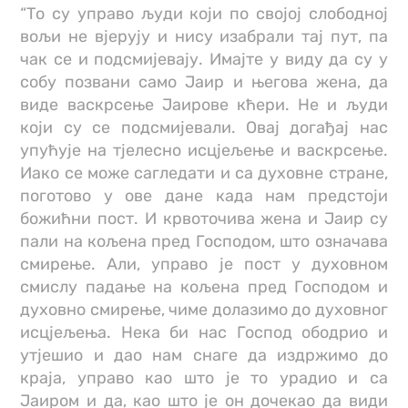
“То су управо људи који по својој слободној
вољи не вјерују и нису изабрали тај пут, па
чак се и подсмијевају. Имајте у виду да су у
собу позвани само Јаир и његова жена, да
виде васкрсење Јаирове кћери. Не и људи
који су се подсмијевали. Овај догађај нас
упућује на тјелесно исцјељење и васкрсење.
Иако се може сагледати и са духовне стране,
поготово у ове дане када нам предстоји
божићни пост. И крвоточива жена и Јаир су
пали на кољена пред Господом, што означава
смирење. Али, управо је пост у духовном
смислу падање на кољена пред Господом и
духовно смирење, чиме долазимо до духовног
исцјељења. Нека би нас Господ ободрио и
утјешио и дао нам снаге да издржимо до
краја, управо као што је то урадио и са
Јаиром и да, као што је он дочекао да види