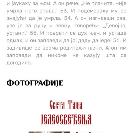
и јаукаху за њом. А он рече: „Не плачите, није
умрла него спава.” 53. И подсмеваху му се
знајући да је умрла. 54. А он изгнавши све,
узе је за руку и зовну, говорећи: „Девојко,
устани.” 55. И поврати се дух њен, и устаде
одмах; и он заповеди да јој даду да једе. 56. И
задивише се веома родитељи њени. А он им
заповеди да никоме не казују шта се
догодило.
ФОТОГРАФИЈЕ