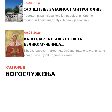
06.08.2026.
САОПШТЕЊЕ ЗА ЈАВНОСТ МИТРОПОЛИЈЕ...
Поводом низа изјава које је предсједник Србије
господин Александар Вучић дао у јавности у...
06.08.2026.
КАЛЕНДАР ЗА 6. АВГУСТ СВЕТА
ВЕЛИКОМУЧЕНИЦА...
Кћерка царског намесника Урбана, идолопоклоника, из
града Тира. До 11. године живота...
РАСПОРЕД
БОГОСЛУЖЕЊА