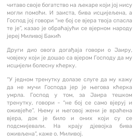
читаво своје богатство на љекаре који јој нису
могли помоћи. И заиста, бива исцијељена, а
Господ јој говори “не бој се вјера твоја спасла
те је”, казао је обраћајући се вјерном народу
јереј Миливој Бакић
Други дио овога догађаја говори о Јаиру,
човјеку који је дошао са вјером Господу да му
исцијели болесну кћерку.
“У једном тренутку долазе слуге да му кажу
да не мучи Господа јер је његова кћерка
умрла. Господ у том, за Јаира тешком
тренутку, говори - “не бој се само вјеруј и
оживјеће”. Њему и његовој жени је враћена
вјера, док је било и оних који су се
подсмијевали. На крају дјевојка бива
оживљена”, каже о. Миливој.