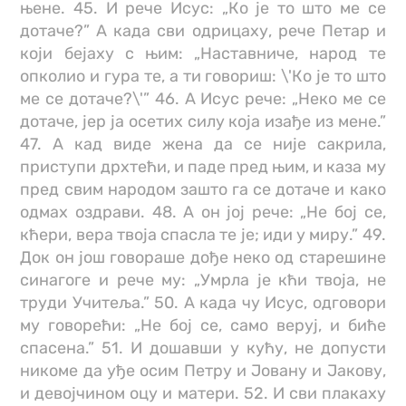
њене. 45. И рече Исус: „Ко је то што ме се
дотаче?” А када сви одрицаху, рече Петар и
који бејаху с њим: „Наставниче, народ те
опколио и гура те, а ти говориш: \'Ко је то што
ме се дотаче?\'” 46. А Исус рече: „Неко ме се
дотаче, јер ја осетих силу која изађе из мене.”
47. А кад виде жена да се није сакрила,
приступи дрхтећи, и паде пред њим, и каза му
пред свим народом зашто га се дотаче и како
одмах оздрави. 48. А он јој рече: „Не бој се,
кћери, вера твоја спасла те је; иди у миру.” 49.
Док он још говораше дође неко од старешине
синагоге и рече му: „Умрла је кћи твоја, не
труди Учитеља.” 50. А када чу Исус, одговори
му говорећи: „Не бој се, само веруј, и биће
спасена.” 51. И дошавши у кућу, не допусти
никоме да уђе осим Петру и Јовану и Јакову,
и девојчином оцу и матери. 52. И сви плакаху