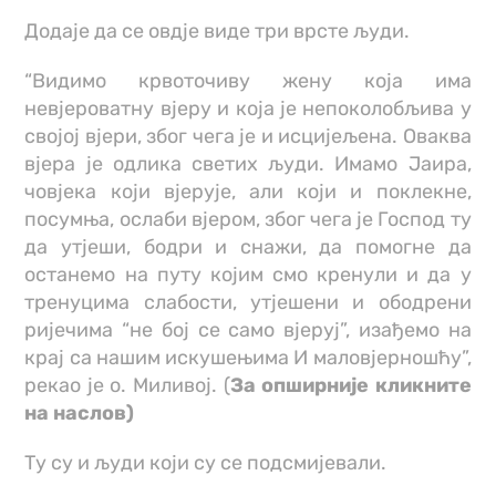
Додаје да се овдје виде три врсте људи.
“Видимо крвоточиву жену која има
невјероватну вјеру и која је непоколобљива у
својој вјери, због чега је и исцијељена. Оваква
вјера је одлика светих људи. Имамо Јаира,
човјека који вјерује, али који и поклекне,
посумња, ослаби вјером, због чега је Господ ту
да утјеши, бодри и снажи, да помогне да
останемо на путу којим смо кренули и да у
тренуцима слабости, утјешени и ободрени
ријечима “не бој се само вјеруј”, изађемо на
крај са нашим искушењима И маловјерношћу”,
рекао је о. Миливој. (
За опширније кликните
на наслов)
Ту су и људи који су се подсмијевали.