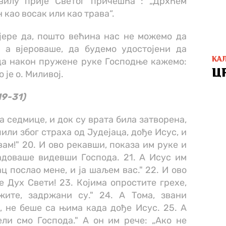
вилу прије Светог причешћа : „Дрхћем
 као восак или као трава“.
јере да, пошто већина нас не можемо да
 а вјероваше, да будемо удостојени да
КА
да након пружене руке Господње кажемо:
Ц
о је о. Миливој.
19-31)
на седмице, и док су врата била затворена,
или због страха од Јудејаца, дође Исус, и
вам!" 20. И ово рекавши, показа им руке и
адоваше видевши Господа. 21. А Исус им
ац послао мене, и ја шаљем вас." 22. И ово
 Дух Свети! 23. Којима опростите грехе,
жите, задржани су." 24. А Тома, звани
, не беше са њима када дође Исус. 25. А
ли смо Господа." А он им рече: „Ако не