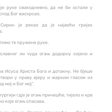
је руке свакодневно, да не би остали у
оспод Бог васкрсао.
Сирин је рекао да је највећи гријех
а.
атимо те пружене руке.
славног ли чуда огањ додирну сијено и
а Исуса Христа Бога и дотакну. Не бјеше
твори у праву вјеру и жарким гласом из
 мој и Бог мој“.
ургији гдје је огањ причешће, тијело и крв
но које огањ спасава.