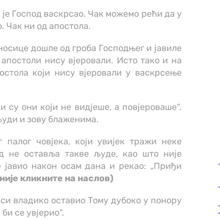
а је Господ васкрсао. Чак можемо рећи да у
. Чак ни од апостола.
носице дошле од гроба Господњег и јавиле
 апостоли нису вјеровали. Исто тако и на
остола који нису вјеровали у васкрсење
и су они који не видјеше, а повјероваше“.
 људи и зову блаженима.
 палог човјека, који увијек тражи неке
д не оставља такве људе, као што није
е јавио након осам дана и рекао: „Приђи
није кликните на наслов)
иси владико оставио Тому дубоко у понору
 би се увјерио“.