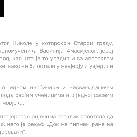
етог Николе у которском Старом граду,
еномученика Василија Амасијског, јереј
под, као што је то урадио и са апостолом
е, како не би остали у невјерју и увјерили
 о једном необичном и несвакидашњем
спода својим ученицима и о једној сасвим
 човјека.
е повјеровао ријечима осталих апостола да
ио, него је рекао: „Док не пипнем ране на
јеровати“.