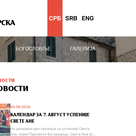
СРБ
SRB
ENG
РСКА
БОГОСЛОВЉЕ
ГАЛЕРИЈА
ВОСТИ
ОВОСТИ
06.08.2026.
КАЛЕНДАР ЗА 7. АВГУСТ УСПЕНИЈЕ
СВЕТЕ АНЕ
На данашњи дан празнује се успеније Свете
Ане, мајке Пресвете Богородице. Света Ана је...