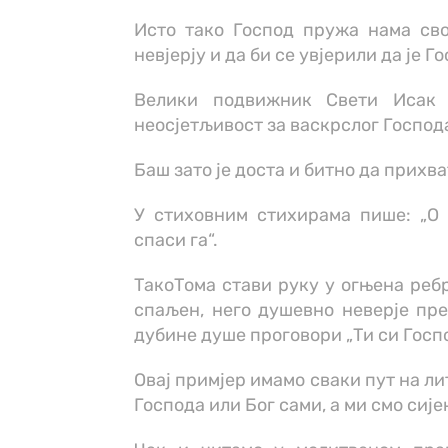
Исто тако Господ пружа нама сво
невјерју и да би се увјерили да је Г
Велики подвижник Свети Исак 
неосјетљивост за васкрслог Господ
Баш зато је доста и битно да прихв
У стиховним стихирама пише: „О 
спаси га“.
ТакоТома стави руку у огњена ребр
спаљен, него душевно неверје пре
дубине душе проговори „Ти си Господ
Овај примјер имамо сваки пут на лит
Господа или Бог сами, а ми смо сије