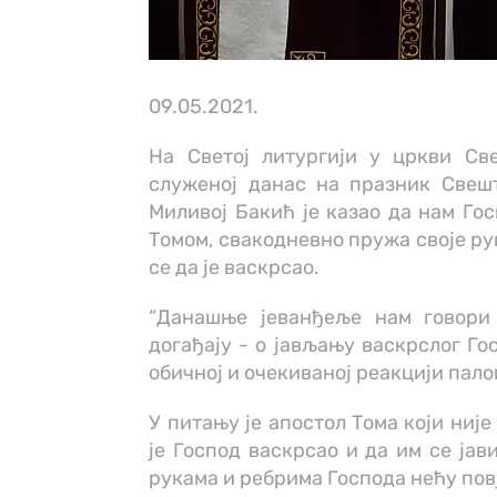
09.05.2021.
На Светој литургији у цркви Св
служеној данас на празник Свешт
Миливој Бакић је казао да нам Гос
Томом, свакодневно пружа своје рук
се да је васкрсао.
“Данашње јеванђеље нам говори
догађају - о јављању васкрслог Го
обичној и очекиваној реакцији палог
У питању је апостол Тома који ниј
је Господ васкрсао и да им се јав
рукама и ребрима Господа нећу пов