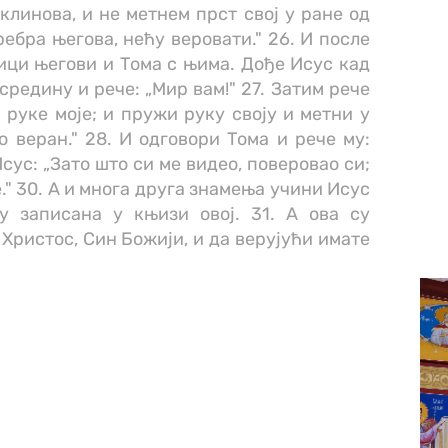
линова, и не метнем прст свој у ране од
ребра његова, нећу веровати." 26. И после
ици његови и Тома с њима. Дође Исус кад
 средину и рече: „Мир вам!" 27. Затим рече
 руке моје; и пружи руку своју и метни у
о веран." 28. И одговори Тома и рече му:
 Исус: „Зато што си ме видео, поверовао си;
." 30. А и многа друга знамења учини Исус
у записана у књизи овој. 31. А ова су
 Христос, Син Божији, и да верујући имате