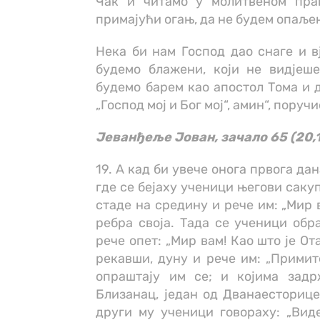
Чак и читамо у молитвеном пра
примајући огањ, да не будем опаљен
Нека би нам Господ дао снаге и в
будемо блажени, који не видјеше
будемо барем као апостол Тома и 
„Господ мој и Бог мој“, амин“, поручи
Јеванђеље Јован, зачало 65 (20,
19. А кад би увече онога првога да
где се бејаху ученици његови сакуп
стаде на средину и рече им: „Мир 
ребра своја. Тада се ученици обр
рече опет: „Мир вам! Као што је От
рекавши, дуну и рече им: „Примите
опраштају им се; и којима задр
Близанац, један од Дванаесторице
други му ученици говораху: „Виде