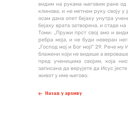
видим на рукама његовим ране од к
клинова, и не метнем руку своју у 
осам дана опет бејаху унутра учен
бејаху врата затворена, и стаде на
Томи: „Пружи прст свој амо и види
ребра моја, и не буди неверан нег
„Господ мој и Бог мој!" 29. Рече му
блажени који не видеше а вероваше
пред ученицима својим, која нис
записана да верујете да Исус јесте
живот у име његово.
Назад у архиву