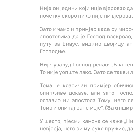
Није он једини који није вјеровао д
почетку скоро нико није ни вјеровао
Зато имамо и примјер када су миро
апостолима да је Господ васкрсао,
путу за Емаус, видимо двојицу ап
Господње.
Није узалуд Господ рекао: „Блажен
То није уопште лако. Зато се такви
Тома је класичан примјер обичног
опипљиве доказе, али зато Госпо
оставио ни апостола Тому, него с
Томо и опипај ране моје“.
(За опшир
У шестој пјесми канона се каже „Н
невјерја, него си му руке пружио, да