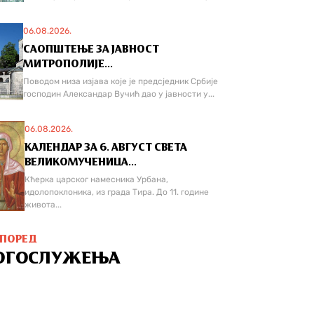
06.08.2026.
САОПШТЕЊЕ ЗА ЈАВНОСТ
МИТРОПОЛИЈЕ...
Поводом низа изјава које је предсједник Србије
господин Александар Вучић дао у јавности у...
06.08.2026.
КАЛЕНДАР ЗА 6. АВГУСТ СВЕТА
ВЕЛИКОМУЧЕНИЦА...
Кћерка царског намесника Урбана,
идолопоклоника, из града Тира. До 11. године
живота...
СПОРЕД
ОГОСЛУЖЕЊА