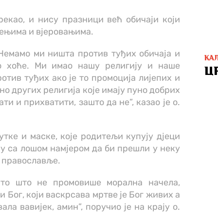
рекао, и нису празници већ обичаји који
ењима и вјеровањима.
 Немамо ми ништа против туђих обичаја и
КА
ко хоће. Ми имао нашу религију и наше
Ц
отив туђих ако је то промоција лијепих и
уно других религија које имају пуно добрих
ти и прихватити, зашто да не”, казао је о.
утке и маске, које родитељи купују д‌јеци
у са лошом намјером да би прешли у неку
и православље.
што што не промовише морална начела,
и Бог, који васкрсава мртве је Бог живих а
ала вавијек, амин”, поручио је на крају о.