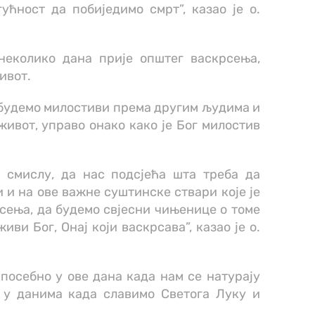
ућност да побиједимо смрт”, казао је о.
неколико дана прије општег васкрсења,
живот.
а будемо милостиви према другим људима и
живот, управо онако како је Бог милостив
 смислу, да нас подсјећа шта треба да
и и на ове важне суштинске ствари које је
сења, да будемо свјесни чињенице о томе
живи Бог, Онај који васкрсава”, казао је о.
 посебно у ове дана када нам се натурају
а у данима када славимо Светога Луку и