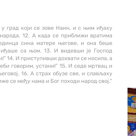
 у град који се зове Наин, и с њим иђаху
народа. 12. А када се приближи вратима
јединца сина матере његове, и она беше
 иђаше са њом. 13. И видевши је Господ
чи!” 14. И приступивши дохвати се носила, а
еби говорим, устани!” 15. И седе мртвац и
еговој. 16. А страх обузе све, и слављаху
же се међу нама и Бог походи народ свој.”