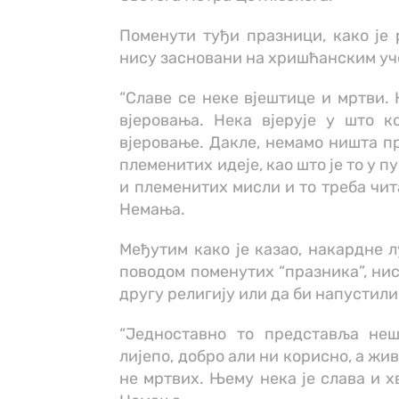
Поменути туђи празници, како је 
нису засновани на хришћанским уч
“Славе се неке вјештице и мртви.
вјеровања. Нека вјерује у што 
вјеровање. Дакле, немамо ништа пр
племенитих идеје, као што је то у п
и племенитих мисли и то треба чита
Немања.
Међутим како је казао, накардне л
поводом поменутих “празника”, нис
другу религију или да би напустил
“Једноставно то представља не
лијепо, добро али ни корисно, а жив
не мртвих. Њему нека је слава и хв