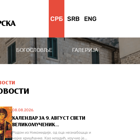
СРБ
SRB
ENG
РСКА
БОГОСЛОВЉЕ
ГАЛЕРИЈА
ВОСТИ
ОВОСТИ
08.08.2026.
КАЛЕНДАР ЗА 9. АВГУСТ СВЕТИ
ВЕЛИКОМУЧЕНИК...
Родом из Никомидије, од оца незнабошца и
мајке хришћанке. Као младић, изучио је...