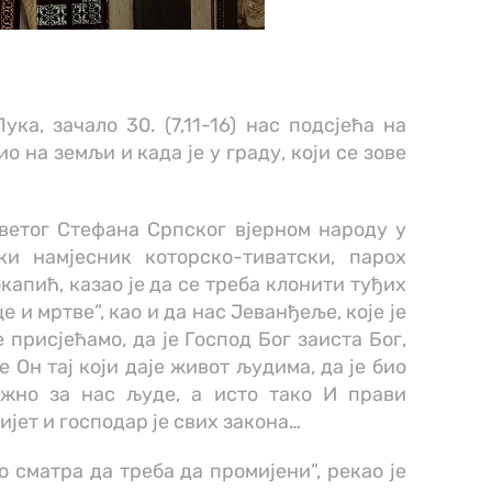
а, зачало 30. (7,11-16) нас подсјећа на
о на земљи и када је у граду, који се зове
ветог Стефана Српског вјерном народу у
ки намјесник которско-тиватски, парох
капић, казао је да се треба клонити туђих
е и мртве”, као и да нас Јеванђеље, које је
 присјећамо, да је Господ Бог заиста Бог,
е Он тај који даје живот људима, да је био
ажно за нас људе, а исто тако И прави
вијет и господар је свих закона…
ко сматра да треба да промијени”, рекао је