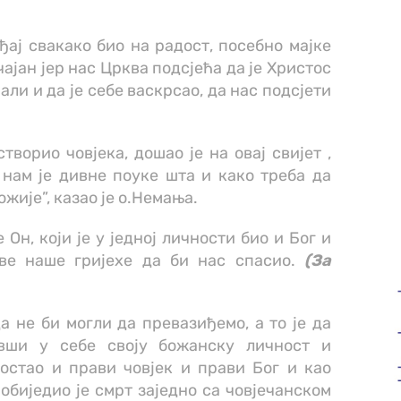
ај свакако био на радост, посебно мајке
ачајан јер нас Црква подсјећа да је Христос
али и да је себе васкрсао, да нас подсјети
створио човјека, дошао је на овај свијет ,
 нам је дивне поуке шта и како треба да
жије”, казао је о.Немања.
 Он, који је у једној личности био и Бог и
све наше гријехе да би нас спасио.
(За
а не би могли да превазиђемо, а то је да
ивши у себе своју божанску личност и
остао и прави човјек и прави Бог и као
обиједио је смрт заједно са човјечанском