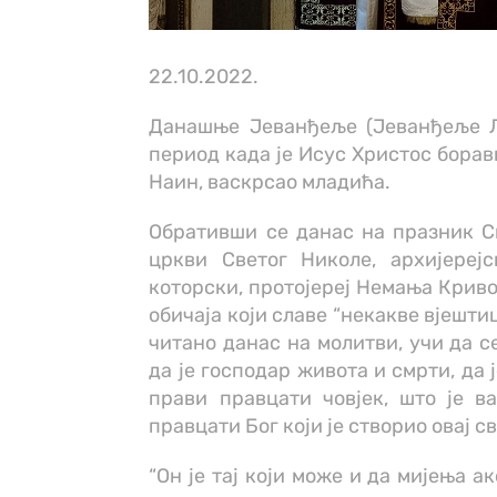
22.10.2022.
Данашње Јеванђеље (Јеванђеље Лук
период када је Исус Христос борави
Наин, васкрсао младића.
Обративши се данас на празник С
цркви Светог Николе, архијерејс
которски, протојереј Немања Криво
обичаја који славе “некакве вјештиц
читано данас на молитви, учи да се
да је господар живота и смрти, да ј
прави правцати човјек, што је в
правцати Бог који је створио овај с
“Он је тај који може и да мијења а