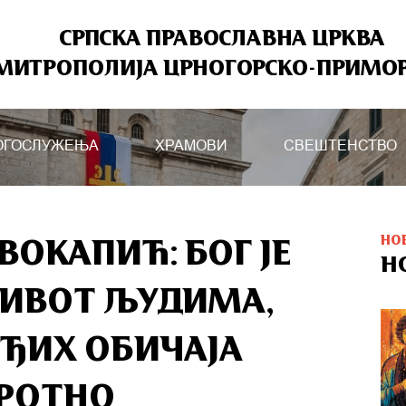
СРПСКА ПРАВОСЛАВНА ЦРКВА
МИТРОПОЛИЈА ЦРНОГОРСКО-ПРИМО
ОГОСЛУЖЕЊА
ХРАМОВИ
СВЕШТЕНСТВО
НО
ВОКАПИЋ: БОГ ЈЕ
Н
 ЖИВОТ ЉУДИМА,
УЂИХ ОБИЧАЈА
ПРОТНО