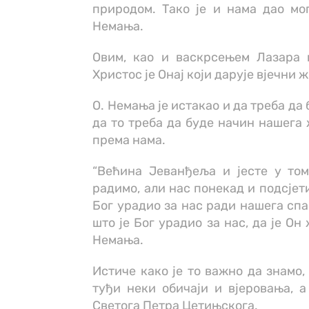
природом. Тако је и нама дао мог
Немања.
Овим, као и васкрсењем Лазара 
Христос је Онај који дарује вјечни 
О. Немања је истакао и да треба д
да то треба да буде начин нашега 
према нама.
“Већина Јеванђеља и јесте у том
радимо, али нас понекад и подсјет
Бог урадио за нас ради нашега спа
што је Бог урадио за нас, да је Он 
Немања.
Истиче како је то важно да знамо,
туђи неки обичаји и вјеровања, 
Светога Петра Цетињскога.