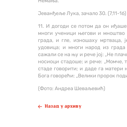
Немања.
Јеванђеље Лука, зачало 30. (7,11-16)
11. И догоди се потом да он иђаше
многи ученици његови и мноштво 
града, и гле, изношаху мртваца, 
удовица; и многи народ из града
сажали се на њу и рече јој: „Не пла
носиоци стадоше; и рече: „Момче, т
стаде говорити; и даде га матери њ
Бога говорећи: „Велики пророк поди
(Фото: Андреа Шеваљевић)
Назад у архиву