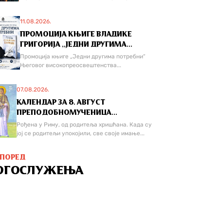
11.08.2026.
ПРОМОЦИЈА КЊИГЕ ВЛАДИКЕ
ГРИГОРИЈА ,,ЈЕДНИ ДРУГИМА...
Промоција књиге „Једни другима потребни“
Његовог високопреосвештенства...
07.08.2026.
КАЛЕНДАР ЗА 8. АВГУСТ
ПРЕПОДОБНОМУЧЕНИЦА...
Рођена у Риму, од родитеља хришћана. Када су
јој се родитељи упокојили, све своје имање...
СПОРЕД
ОГОСЛУЖЕЊА