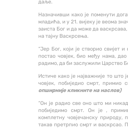
даље.
Назначивши како је поменути догађ
младића, и у 21. вијеку је веома зн
заиста Бог и да може да васкрсава, 
на тајну Васкрсења.
“Јер Бог, који је створио свијет и 
постао човјек, био међу нама, дао
радимо, да би заслужили Царство Бо
Истиче како је најважније то што је
човјек, побиједио смрт, примио 
опширније кликните на наслов)
“Он је радио све оно што ми никад
побиједимо смрт. Он је , прим
комплетну човјечанску природу, п
такав претрпио смрт и васкрсао. П