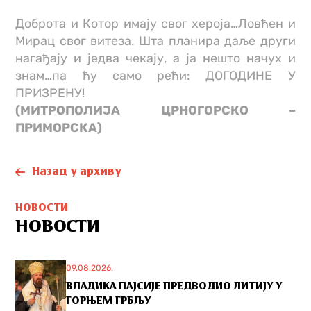
Доброта и Котор имају свог хероја…Ловћен и
Мирац свог витеза. Шта планира даље други
нагађају и једва чекају, а ја нешто начух и
знам…па ћу само рећи: ДОГОДИНЕ У
ПРИЗРЕНУ!
(МИТРОПОЛИЈА ЦРНОГОРСКО –
ПРИМОРСКА)
Назад у архиву
НОВОСТИ
НОВОСТИ
09.08.2026.
ВЛАДИКА ПАЈСИЈЕ ПРЕДВОДИО ЛИТИЈУ У
ГОРЊЕМ ГРБЉУ