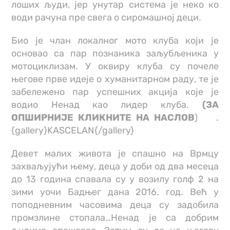
лоших људи, јер унутар система је неко ко
води рачуна пре свега о сиромашној деци.
Био је члан локалног мото клуба који је
основао са пар познаника заљубљеника у
мотоциклизам. У оквиру клуба су почеле
његове прве идеје о хуманитарном раду, те је
забележено пар успешних акција које је
водио Ненад као лидер клуба.
(ЗА
ОПШИРНИЈЕ КЛИКНИТЕ НА НАСЛОВ
) .
{gallery}KASCELAN{/gallery}
Девет малих живота је спашно на Врмцу
захваљујући њему, деца у доби од два месеца
до 13 година спавала су у возилу голф 2 на
зими уочи Бадњег дана 2016. год. Већ у
поподневним часовима деца су задобила
промзлине стопала…Ненад је са добрим