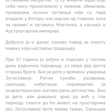
остављене, несретне. Ту су живели људи који
себе нису проналазили у лажима, обманама,
преварама лучких трговаца које су тада
владале у Котору, као једном од главних лука
за промет и трговину Млетачке, а касније и
Аустроугарске империје.
Доброта је и данас поново повод за посету
човеку који наставља традицију.
Пре 37 година је рођен и подизан у топлом
дому радничке породице, уз своја два доста
старија брата. Био је дете у времену умирања
Југославије. Ратни сукоби, разарања,
санкције, избеглице, сиромаштво је
окарактерисало његово рано детињство. Био
је дете, али довољно зрео да већ у том
периоду схвати да ће живот на просторима
екс Југославије бити веома тежак. Санкције