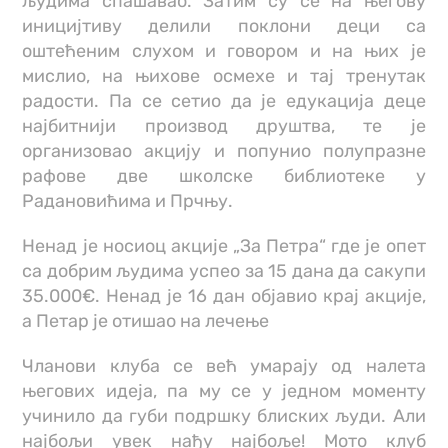
људима спашавао. Затим су се на његову
иницијтиву делили поклони деци са
оштећеним слухом и говором и на њих је
мислио, на њихове осмехе и тај тренутак
радости. Па се сетио да је едукација деце
најбитнији производ друштва, те је
организовао акцију и попунио полупразне
рафове две школске библиотеке у
Радановићима и Прчњу.
Ненад је носиоц акције „За Петра“ где је опет
са добрим људима успео за 15 дана да сакупи
35.000€. Ненад је 16 дан објавио крај акције,
а Петар је отишао на лечење
Чланови клуба се већ умарају од налета
његових идеја, па му се у једном моменту
учинило да губи подршку блиских људи. Али
најбољи увек нађу најбоље! Мото клуб