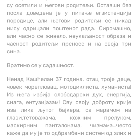
су осетили и његови родитељи. Оставши без
посла доведена је у питање егзистенција
породице, али његови родитељи се никад
нису одрицали поштеног рада. Сиромашно,
али часно се живело, неукаљаност образа и
часност родитељи преносе и на своја три
сина.
Вратимо се у садашњост.
Ненад Кашћелан 37 година, отац троје деце,
човек морепловац, мотоциклиста, хуманиста!
Из њега избија слободарски дух, енергија,
снага, ентузијазам! Сву своју доброту крије
иза лика љутог бајкера, са марамом на
глави,тетоважама, кожним прслуком,
маскирним панталонама, чизмама…често
каже да му је то одбрамбени систем од злих и