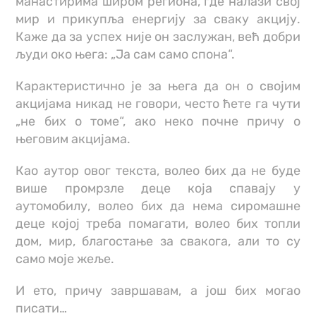
манастирима широм региона, где налази свој
мир и прикупља енергију за сваку акцију.
Каже да за успех није он заслужан, већ добри
људи око њега: „Ја сам само спона“.
Карактеристично је за њега да он о својим
акцијама никад не говори, често ћете га чути
„не бих о томе“, ако неко почне причу о
његовим акцијама.
Као аутор овог текста, волео бих да не буде
више промрзле деце која спавају у
аутомобилу, волео бих да нема сиромашне
деце којој треба помагати, волео бих топли
дом, мир, благостање за свакога, али то су
само моје жеље.
И ето, причу завршавам, а још бих могао
писати…