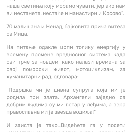
наша светиња коју морамо чувати, јер ако нам
ви нестанете, нестаће и манастири и Косово“.
70 малишана и Ненад, бајковита прича витеза
са Мица.
На питање одакле црпи толику енергију у
времену промене вредносног система када
сви трче за новцем, како налази времена за
свој поморски живот, мотоциклизам, за
хуманитарни рад, одговара:
„Подршка ми је дивна супруга која ми је
родила три злата, Архангели заједно са
добрим људима су ми ветар у леђима, а вера
православна ми је звезда водиља!“
И заиста је тако…Видећете га у посети