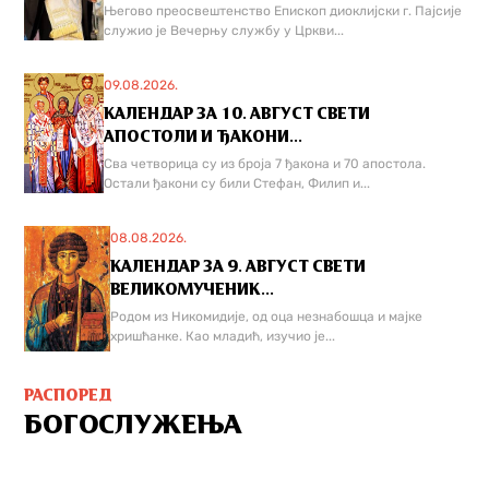
Његово преосвештенство Епископ диоклијски г. Пајсије
служио је Вечерњу службу у Цркви...
09.08.2026.
КАЛЕНДАР ЗА 10. АВГУСТ СВЕТИ
АПОСТОЛИ И ЂАКОНИ...
Сва четворица су из броја 7 ђакона и 70 апостола.
Остали ђакони су били Стефан, Филип и...
08.08.2026.
КАЛЕНДАР ЗА 9. АВГУСТ СВЕТИ
ВЕЛИКОМУЧЕНИК...
Родом из Никомидије, од оца незнабошца и мајке
хришћанке. Као младић, изучио је...
РАСПОРЕД
БОГОСЛУЖЕЊА