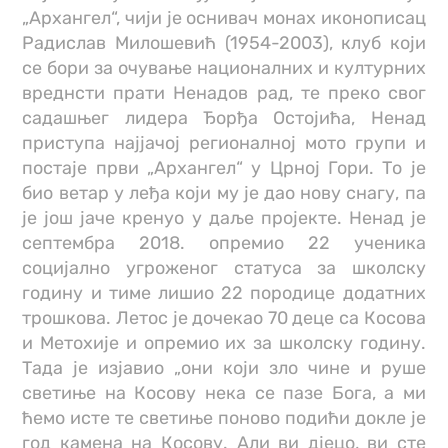
„Архангел“, чији је оснивач монах иконописац
Радислав Милошевић (1954-2003), клуб који
се бори за очување националних и културних
вреднсти прати Ненадов рад, те преко свог
садашњег лидера Ђорђа Остојића, Ненад
приступа најјачој регионалној мото групи и
постаје први „Архангел“ у Црној Гори. То је
био ветар у леђа који му је дао нову снагу, па
је још јаче кренуо у даље пројекте. Ненад је
септембра 2018. опремио 22 ученика
социјално угроженог статуса за школску
годину и тиме лишио 22 породице додатних
трошкова. Летос је дочекао 70 деце са Косова
и Метохије и опремио их за школску годину.
Тада је изјавио „они који зло чине и руше
светиње на Косову нека се пазе Бога, а ми
ћемо исте те светиње поново подићи докле је
год камена на Косову. Али ви дјецо, ви сте