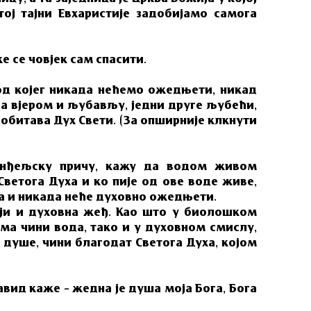
ој тајни Евхаристије задобијамо самога
е се човјек сам спасити.
 од којег никада нећемо ожедњети, никад
а вјером и љубављу, једни друге љубећи,
 обитава Дух Свети.
(За опширније клкнути
ванђељску причу, кажу да водом живом
ветога Духа и ко пије од ове воде живе,
га и никада неће духовно ожедњети.
оји и духовна жеђ. Као што у биолошком
ма чини вода, тако и у духовном смислу,
 душе, чини благодат Светога Духа, којом
авид каже – жедна је душа моја Бога, Бога