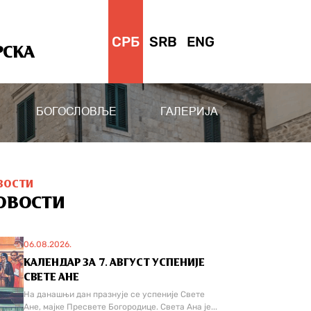
СРБ
SRB
ENG
РСКА
БОГОСЛОВЉЕ
ГАЛЕРИЈА
ВОСТИ
ОВОСТИ
06.08.2026.
КАЛЕНДАР ЗА 7. АВГУСТ УСПЕНИЈЕ
СВЕТЕ АНЕ
На данашњи дан празнује се успеније Свете
Ане, мајке Пресвете Богородице. Света Ана је...