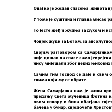
Онај ко је жедан спасења, живота вј
У томе је суштина и главна мисао р
То јесте жеђ и жудња за духом и ис
Човјек жуди за Богом, за апсолутн
Својим разговором са Самарјанком,
није дошао да спасе само јеврејски 
нису мијешали због неких њихових 
Самим тим Господ се даје и свим о
свима који му се обрате.
Жена Самарјанка нам је живи прим
предању Света мученица Фотина кој
овом извору и била обасјана свјет
бачена у бунар, свједочећи Христов