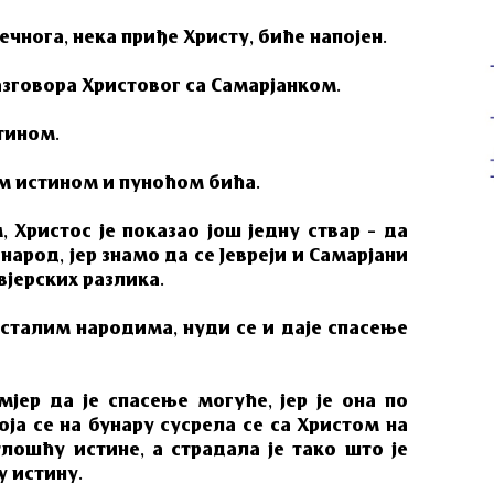
ечнога, нека приђе Христу, биће напојен.
азговора Христовог са Самарјанком.
тином.
ом истином и пуноћом бића.
 Христос је показао још једну ствар – да
народ, јер знамо да се Јевреји и Самарјани
вјерских разлика.
сталим народима, нуди се и даје спасење
јер да је спасење могуће, јер је она по
а се на бунару сусрела се са Христом на
лошћу истине, а страдала је тако што је
у истину.