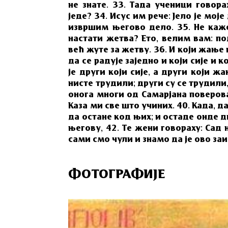
не знате. 33. Тада ученици говор
једе? 34. Исус им рече: Јело је мој
извршим његово дело. 35. Не каже
настати жетва? Ето, велим вам: по
већ жуте за жетву. 36. И који жање
да се радује заједно и који сије и к
је други који сије, а други који ж
нисте трудили; други су се трудили,
онога многи од Самарјана поверова
Каза ми све што учиних. 40. Када, 
да остане код њих; и остаде онде д
његову, 42. Те жени говораху: Сад 
сами смо чули и знамо да је ово заи
ФОТОГРАФИЈЕ