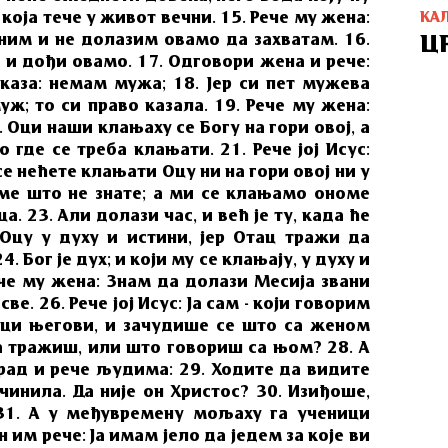
КА
која тече у живот вечни. 15. Рече му жена:
ним и не долазим овамо да захватам. 16.
Ц
а, и дођи овамо. 17. Одговори жена и рече:
каза: немам мужа; 18. Јер си пет мужева
уж; то си право казала. 19. Рече му жена:
. Оци наши клањаху се Богу на гори овој, а
 где се треба клањати. 21. Рече јој Исус:
се нећете клањати Оцу ни на гори овој ни у
оме што не знате; а ми се клањамо ономе
а. 23. Али долази час, и већ је ту, када ће
цу у духу и истини, јер Отац тражи да
. Бог је дух; и који му се клањају, у духу и
ече му жена: Знам да долази Месија звани
ве. 26. Рече јој Исус: Ја сам - који говорим
ици његови, и зачудише се што са женом
та тражиш, или што говориш са њом? 28. А
град и рече људима: 29. Ходите да видите
чинила. Да није он Христос? 30. Изиђоше,
31. А у међувремену мољаху га ученици
н им рече: Ја имам јело да једем за које ви