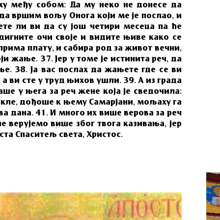
аху међу собом: Да му неко не донесе да
е да вршим вољу Онога који ме је послао, и
те ли ви да су још четири месеца па ће
дигните очи своје и видите њиве како се
 прима плату, и сабира род за живот вечни,
оји жање. 37. Јер у томе је истинита реч, да
ање. 38. Ја вас послах да жањете где се ви
 а ви сте у труд њихов ушли. 39. А из града
ше у њега за реч жене која је сведочила:
дакле, дођоше к њему Самарјани, мољаху га
ва дана. 41. И много их више верова за реч
не верујемо више због твога казивања, јер
ста Спаситељ света, Христос.