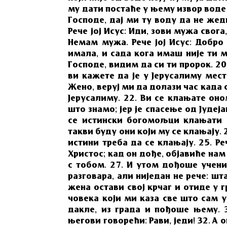
му дати постаће у њему извор воде 
Господе, дај ми ту воду да не жед
Рече јој Исус: Иди, зови мужа свог
Немам мужа. Рече јој Исус: Добро 
имала, и сада кога имаш није ти м
Господе, видим да си ти пророк. 20
ви кажете да је у Јерусалиму место
Жено, веруј ми да долази час када 
Јерусалиму. 22. Ви се клањате он
што знамо; јер је спасење од Јудејац
се истински богомољци клањати О
такви буду они који му се клањају. 24
истини треба да се клањају. 25. Р
Христос; кад он дође, објавиће нам с
с тобом. 27. И утом дођоше учен
разговара, али ниједан не рече: ш
жена остави свој крчаг и отиде у 
човека који ми каза све што сам у
дакле, из града и пођоше њему. 
његови говорећи: Рави, једи! 32. А о