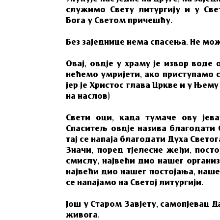
служимо Свету литургију и у Свет
Бога у Светом причешћу.
Без заједнице нема спасења. Не мож
Овај, овдје у храму је извор воде
нећемо умријети, ако приступамо с
јер је Христос глава Цркве и у Њему
на наслов)
Свети оци, када тумаче ову је
Спаситељ овдје назива благодати С
тај се напаја благодати Духа Свето
Значи, поред тјелесне жеђи, пост
смислу, највећи дио нашег организ
највећи дио нашег постојања, наше
се напајамо на Светој литургији.
Још у Старом Завјету, самопјевац Д
живога.