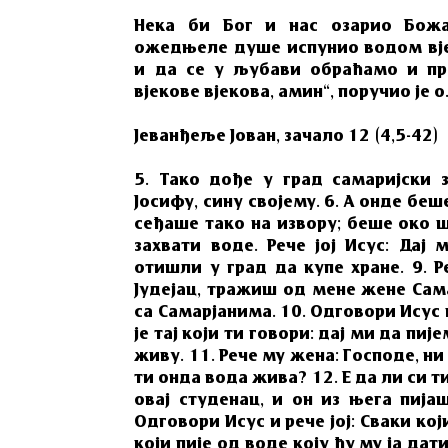
Нека би Бог и нас озарио Бож
ожедњеле душе испунио водом вје
и да се у љубави обраћамо и пр
вјекове вјекова, амин“, поручио је о
Јеванђеље Јован, зачало 12 (4,5-42)
5. Тако дође у град самаријски з
Јосифу, сину својему. 6. А онде бе
сеђаше тако на извору; беше око ш
захвати воде. Рече јој Исус: Дај 
отишли у град да купе хране. 9. Р
Јудејац, тражиш од мене жене Сама
са Самарјанима. 10. Одговори Исус и
је тај који ти говори: дај ми да пи
живу. 11. Рече му жена: Господе, н
ти онда вода жива? 12. Е да ли си т
овај студенац, и он из њега пија
Одговори Исус и рече јој: Сваки кој
који пије од воде коју ћу му ја да