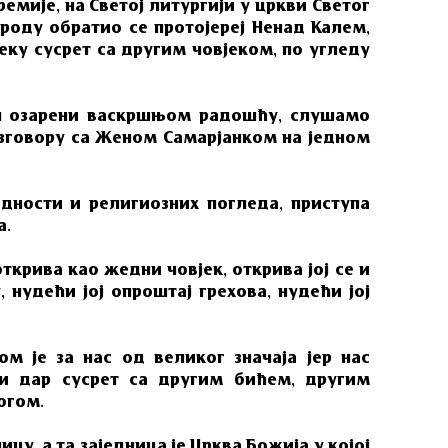
ремије, на Светој литургији у цркви Светог
роду обратио се протојереј Ненад Калем,
вјеку сусрет са другим човјеком, по угледу
ош озарени васкршњом радошћу, слушамо
зговору са Женом Самарјанком на једном
дности и религиозних погледа, приступа
а.
 открива као жедни човјек, открива јој се и
нудећи јој опроштај грехова, нудећи јој
ом је за нас од великог значаја јер нас
ћи дар сусрет са другим бићем, другим
огом.
ницу, а та заједница је Црква Божија у којој