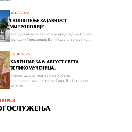
06.08.2026.
САОПШТЕЊЕ ЗА ЈАВНОСТ
МИТРОПОЛИЈЕ...
Поводом низа изјава које је предсједник Србије
господин Александар Вучић дао у јавности у...
06.08.2026.
КАЛЕНДАР ЗА 6. АВГУСТ СВЕТА
ВЕЛИКОМУЧЕНИЦА...
Кћерка царског намесника Урбана,
идолопоклоника, из града Тира. До 11. године
живота...
СПОРЕД
ОГОСЛУЖЕЊА