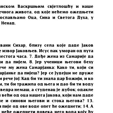
анском Васкршњим свјетлошћу и наше
чнога живота, од које нећемо ожедњети
ослављамо Оца, Сина и Светога Духа, у
. Ненад.
вани Сихар, близу села које даде Јаков
ше извор Јаковљев. Исус пак уморан од пута
естога часа. 7. Дође жена из Самарије да
ми да пијем. 8. Јер ученици његови беху
ече му жена Самарјанка: Како ти, који си
рјанке да пијеш? Јер се Јудејци не друже
 рече јој: Кад би ти знала дар Божији, и ко
јем, ти би тражила од њега и дао би ти воду
и ведра немаш, а студенац је дубок; одакле
и већи од оца нашега Јакова, који нам даде
ше и синови његови и стока његова? 13.
и пије од ове воде опет ће ожеднети; 14. А
ти неће ожеднети довека, него вода коју ћу