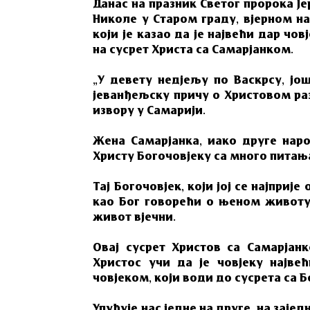
Данас на празник Светог пророка Је
Николе у Старом граду, вјерном на
који је казао да је највећи дар чо
на сусрет Христа са Самарјанком.
„У девету недјељу по Васкрсу, ј
јеванђељску причу о Христовом ра
извору у Самарији.
Жена Самарјанка, иако друге наро
Христу Богочовјеку са много питањ
Тај Богочовјек, који јој се најприје
као Бог говорећи о њеном животу, 
живот вјечни.
Овај сусрет Христов са Самарјанк
Христос учи да је човјеку најве
човјеком, који води до сусрета са Б
Упућује нас једне на друге, на зајед