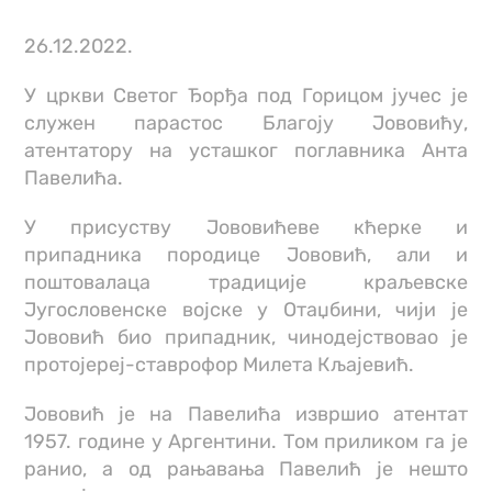
26.12.2022.
У цркви Светог Ђорђа под Горицом јучес је
служен парастос Благоју Јововићу,
атентатору на усташког поглавника Анта
Павелића.
У присуству Јововићеве кћерке и
припадника породице Јововић, али и
поштовалаца традиције краљевске
Југословенске војске у Отаџбини, чији је
Јововић био припадник, чинодејствовао је
протојереј-ставрофор Милета Кљајевић.
Јововић је на Павелића извршио атентат
1957. године у Аргентини. Том приликом га је
ранио, а од рањавања Павелић је нешто