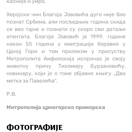
касније и умро.
Херојски чин Благоја Јововића дуго није био
познат Србима, али посљедњих година скида
се вео тајне и познати су скоро сви детаљи
атентата. Благоје Јововић је 1999. године
након 55 година у емиграцији боравио у
Црној Гори и том приликом у присуству
Митрополита Амфилохија испричао је своју
животну причу Тихомиру Бурзановићу,
новинару, који је о томе објавио књигу „Два
метка за Павелића“.
Р.В.
Митрополија црногорско приморска
ФОТОГРАФИЈЕ