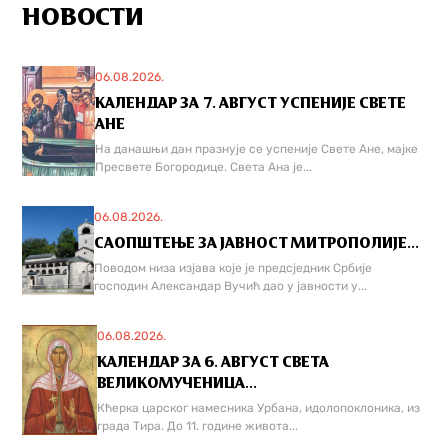
НОВОСТИ
06.08.2026.
КАЛЕНДАР ЗА 7. АВГУСТ УСПЕНИЈЕ СВЕТЕ
АНЕ
На данашњи дан празнује се успеније Свете Ане, мајке
Пресвете Богородице. Света Ана је...
06.08.2026.
САОПШТЕЊЕ ЗА ЈАВНОСТ МИТРОПОЛИЈЕ...
Поводом низа изјава које је предсједник Србије
господин Александар Вучић дао у јавности у...
06.08.2026.
КАЛЕНДАР ЗА 6. АВГУСТ СВЕТА
ВЕЛИКОМУЧЕНИЦА...
Кћерка царског намесника Урбана, идолопоклоника, из
града Тира. До 11. године живота...