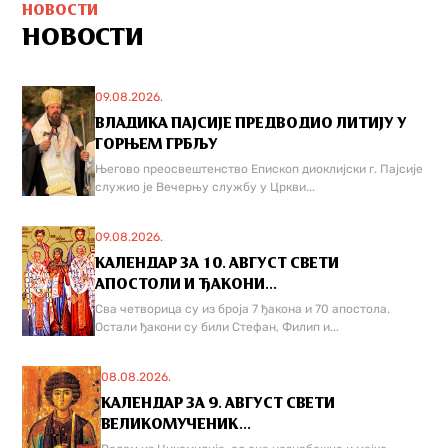
НОВОСТИ
НОВОСТИ
09.08.2026.
ВЛАДИКА ПАЈСИЈЕ ПРЕДВОДИО ЛИТИЈУ У
ГОРЊЕМ ГРБЉУ
Његово преосвештенство Епископ диоклијски г. Пајсије
служио је Вечерњу службу у Цркви...
09.08.2026.
КАЛЕНДАР ЗА 10. АВГУСТ СВЕТИ
АПОСТОЛИ И ЂАКОНИ...
Сва четворица су из броја 7 ђакона и 70 апостола.
Остали ђакони су били Стефан, Филип и...
08.08.2026.
КАЛЕНДАР ЗА 9. АВГУСТ СВЕТИ
ВЕЛИКОМУЧЕНИК...