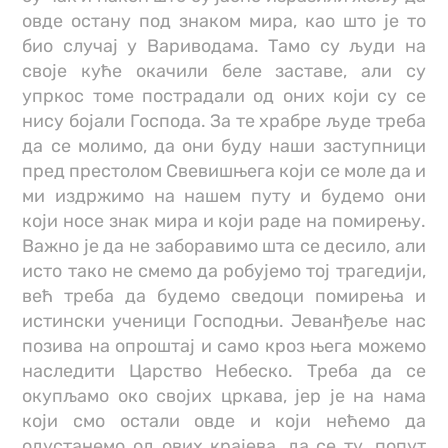
овде остану под знаком мира, као што је то
био случај у Вариводама. Тамо су људи на
своје куће окачили беле заставе, али су
упркос томе пострадали од оних који су се
нису бојали Господа. За те храбре људе треба
да се молимо, да они буду наши заступници
пред престолом Свевишњега који се моле да и
ми издржимо на нашем путу и будемо они
који носе знак мира и који раде на помирењу.
Важно је да не заборавимо шта се десило, али
исто тако не смемо да робујемо тој трагедији,
већ треба да будемо сведоци помирења и
истински ученици Господњи. Јеванђеље нас
позива на опроштај и само кроз њега можемо
наследити Царство Небеско. Треба да се
окупљамо око својих цркава, јер је на нама
који смо остали овде и који нећемо да
одустанемо од ових крајева, да се ту, попут