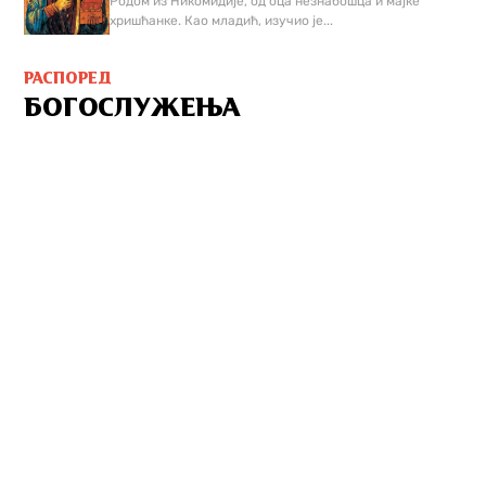
Родом из Никомидије, од оца незнабошца и мајке
хришћанке. Као младић, изучио је...
РАСПОРЕД
БОГОСЛУЖЕЊА