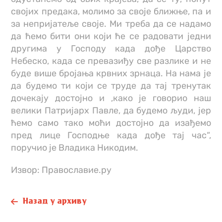
својих предака, молимо за своје ближње, па и
за непријатеље своје. Ми треба да се надамо
да ћемо бити они који ће се радовати једни
другима у Господу када дође Царство
Небеско, када се превазиђу све разлике и не
буде више бројања крвних зрнаца. На нама је
да будемо ти који се труде да тај тренутак
дочекају достојно и ,како је говорио наш
велики Патријарх Павле, да будемо људи, јер
ћемо само тако моћи достојно да изађемо
пред лице Господње када дође тај час“,
поручио је Владика Никодим.
Извор: Православие.ру
Назад у архиву