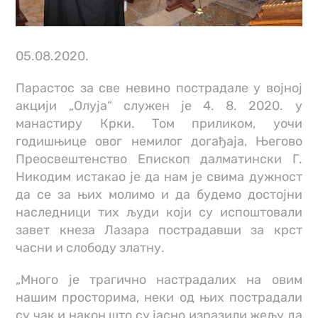
05.08.2020.
Парастос за све невино пострадале у војној
акцији „Олуја“ служен је 4. 8. 2020. у
манастиру Крки. Том приликом, уочи
годишњице овог немилог догађаја, Његово
Преосвештенство Епископ далматински Г.
Никодим истакао је да нам је свима дужност
да се за њих молимо и да будемо достојни
наследници тих људи који су испоштовали
завет кнеза Лазара пострадавши за крст
часни и слободу златну.
„Много је трагично настрадалих на овим
нашим просторима, неки од њих пострадали
су чак и након што су јасно изразили жељу да