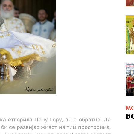
РА
Б
а створила Црну Гору, а не обратно. Да
о би се развијао живот на тим просторима,