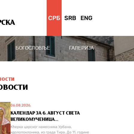
СРБ
SRB
ENG
РСКА
БОГОСЛОВЉЕ
ГАЛЕРИЈА
ВОСТИ
ОВОСТИ
06.08.2026.
КАЛЕНДАР ЗА 6. АВГУСТ СВЕТА
ВЕЛИКОМУЧЕНИЦА...
Кћерка царског намесника Урбана,
идолопоклоника, из града Тира. До 11. године