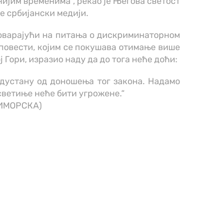
чнијим временима“, рекао је Његова светост
е србијански медији.
дговарајући на питања о дискриминаторном
повести, којим се покушава отимање више
 Гори, изразио наду да до тога неће доћи:
одустану од доношења тог закона. Надамо
светиње неће бити угрожене.“
ИМОРСКА)