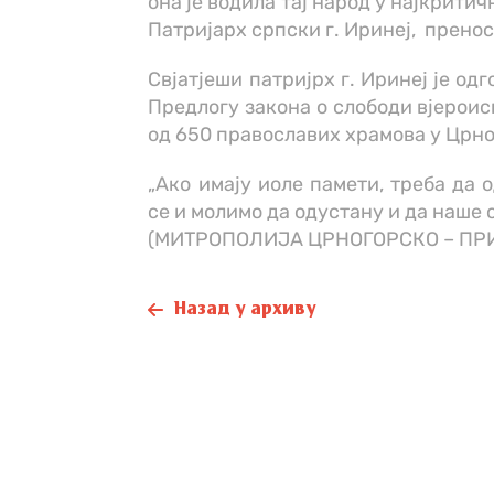
она је водила тај народ у најкрити
Патријарх српски г. Иринеј, пренос
Свјатјеши патријрх г. Иринеј је о
Предлогу закона о слободи вјероис
од 650 православих храмова у Црној
„Ако имају иоле памети, треба да 
се и молимо да одустану и да наше 
(МИТРОПОЛИЈА ЦРНОГОРСКО – ПР
Назад у архиву