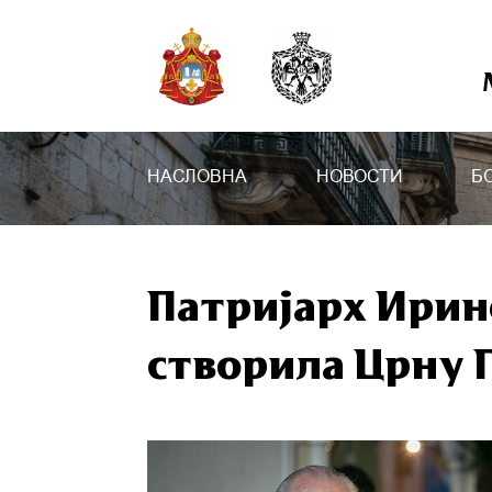
НАСЛОВНА
НОВОСТИ
Б
Патријарх Ирине
створила Црну Г