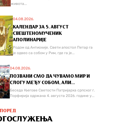
живота...
04.08.2026.
КАЛЕНДАР ЗА 5. АВГУСТ
СВЕШТЕНОМУЧЕНИК
АПОЛИНАРИЈЕ
Родом од Антиохије. Свети апостол Петар га
је одвео са собом у Рим, где га је...
04.08.2026.
ПОЗВАНИ СМО ДА ЧУВАМО МИР И
СЛОГУ МЕЂУ СОБОМ, АЛИ...
Беседа Његове Светости Патријарха српског г.
Порфирија одржана 4. августа 2026. године у...
СПОРЕД
ОГОСЛУЖЕЊА