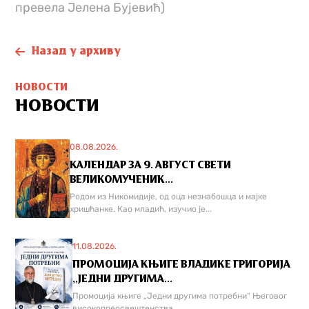
превела Јелена Бујевић)
Назад у архиву
НОВОСТИ
НОВОСТИ
08.08.2026.
КАЛЕНДАР ЗА 9. АВГУСТ СВЕТИ
ВЕЛИКОМУЧЕНИК...
Родом из Никомидије, од оца незнабошца и мајке
хришћанке. Као младић, изучио је...
11.08.2026.
ПРОМОЦИЈА КЊИГЕ ВЛАДИКЕ ГРИГОРИЈА
,,ЈЕДНИ ДРУГИМА...
Промоција књиге „Једни другима потребни“ Његовог
високопреосвештенства...