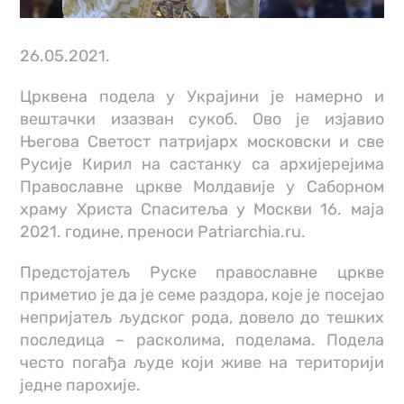
26.05.2021.
Црквена подела у Украјини је намерно и
вештачки изазван сукоб. Ово је изјавио
Његова Светост патријарх московски и све
Русије Кирил на састанку са архијерејима
Православне цркве Молдавије у Саборном
храму Христа Спаситеља у Москви 16. маја
2021. године, преноси Patriarchia.ru.
Предстојатељ Руске православне цркве
приметио је да је семе раздора, које је посејао
непријатељ људског рода, довело до тешких
последица – расколима, поделама. Подела
често погађа људе који живе на територији
једне парохије.