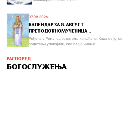
07.08.2026.
КАЛЕНДАР ЗА 8. АВГУСТ
ПРЕПОДОБНОМУЧЕНИЦА...
Рођена у Риму, од родитеља хришћана. Када су јој се
родитељи упокојили, све своје имање...
РАСПОРЕД
БОГОСЛУЖЕЊА