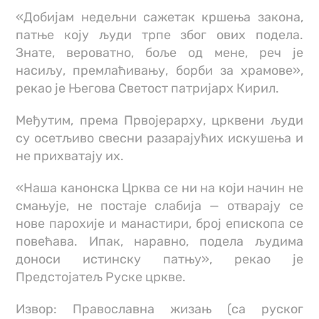
«Добијам недељни сажетак кршења закона,
патње коју људи трпе због ових подела.
Знате, вероватно, боље од мене, реч је
насиљу, премлаћивању, борби за храмове»,
рекао је Његова Светост патријарх Кирил.
Међутим, према Првојерарху, црквени људи
су осетљиво свесни разарајућих искушења и
не прихватају их.
«Наша канонска Црква се ни на који начин не
смањује, не постаје слабија — отварају се
нове парохије и манастири, број епископа се
повећава. Ипак, наравно, подела људима
доноси истинску патњу», рекао је
Предстоjатељ Руске цркве.
Извор: Православна жизањ (са руског