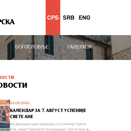
СРБ
SRB
ENG
РСКА
БОГОСЛОВЉЕ
ГАЛЕРИЈА
ВОСТИ
ОВОСТИ
06.08.2026.
КАЛЕНДАР ЗА 7. АВГУСТ УСПЕНИЈЕ
СВЕТЕ АНЕ
На данашњи дан празнује се успеније Свете
Ане, мајке Пресвете Богородице. Света Ана је...