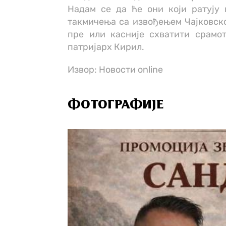
Надам се да ће они који ратују п
такмичења са извођењем Чајковско
пре или касније схватити срамот
патријарх Кирил.
Извор: Новости online
ФОТОГРАФИЈЕ