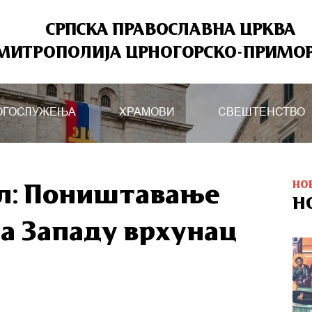
СРПСКА ПРАВОСЛАВНА ЦРКВА
МИТРОПОЛИЈА ЦРНОГОРСКО-ПРИМО
ОГОСЛУЖЕЊА
ХРАМОВИ
СВЕШТЕНСТВО
НО
ил: Поништавање
Н
на Западу врхунац