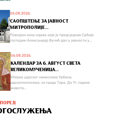
06.08.2026.
САОПШТЕЊЕ ЗА ЈАВНОСТ
МИТРОПОЛИЈЕ...
Поводом низа изјава које је предсједник Србије
господин Александар Вучић дао у јавности у...
06.08.2026.
КАЛЕНДАР ЗА 6. АВГУСТ СВЕТА
ВЕЛИКОМУЧЕНИЦА...
Кћерка царског намесника Урбана,
идолопоклоника, из града Тира. До 11. године
живота...
СПОРЕД
ОГОСЛУЖЕЊА