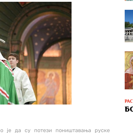
РА
Б
ао је да су потези поништавања руске