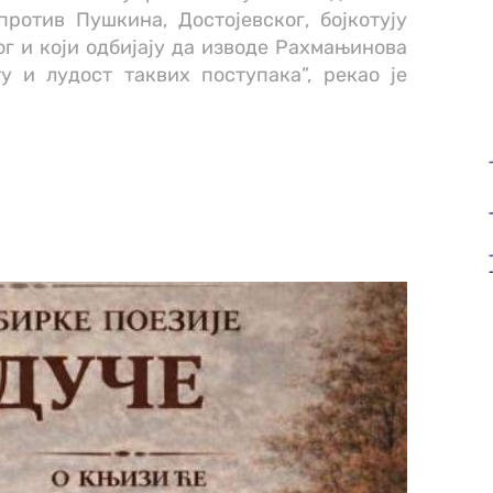
ротив Пушкина, Достојевског, бојкотују
г и који одбијају да изводе Рахмањинова
у и лудост таквих поступака”, рекао је