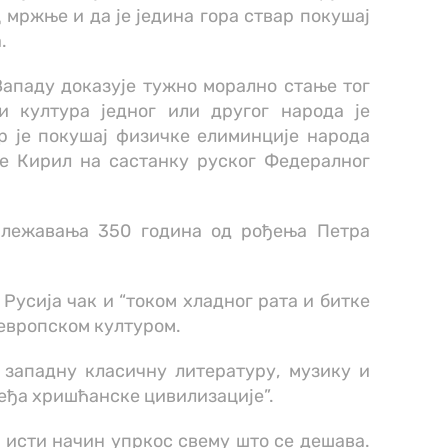
мржње и да је једина гора ствар покушај
.
ападу доказује тужно морално стање тог
и култура једног или другог народа је
р је покушај физичке елиминције народа
је Кирил на састанку руског Федералног
илежавања 350 година од рођења Петра
 Русија чак и “током хладног рата и битке
 европском културом.
 западну класичну литературу, музику и
еђа хришћанске цивилизације”.
 исти начин упркос свему што се дешава.