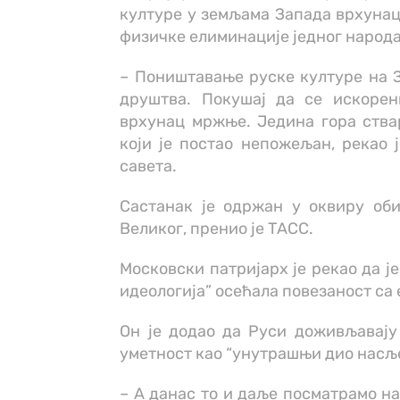
културе у земљама Запада врхунац 
физичке елиминације једног народа
– Поништавање руске културе на З
друштва. Покушај да се искорен
врхунац мржње. Једина гора ства
који је постао непожељан, рекао 
савета.
Састанак је одржан у оквиру об
Великог, пренио је ТАСС.
Московски патријарх је рекао да је
идеологија” осећала повезаност са
Он је додао да Руси доживљавају
уметност као “унутрашњи дио насљ
– А данас то и даље посматрамо на