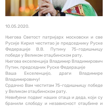
10.05.2020.
Његова Светост патријарх московски и све
Русије Кирил честитао је председнику Руске
Федерације В.В. Путину 75-годишњицу
победе у Великом отаџбинском рату.
Његова екселенција Владимир Владимирович
Путин, председник Руске Федерације
Ваша Екселенцијо, драги Владимире
Владимировичу!
Срдачно Вам честитам 75-годишњицу победе
у Великом отаџбинском рату.
Невиђени подвиг наших отаца и деда, који су
бранили слободу и независност отаџбине и