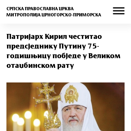
СРПСКА ПРАВОСЛАВНА ЦРКВА
МИТРОПОЛИЈА ЦРНОГОРСКО-ПРИМОРСКА
Патријарх Кирил честитао
предсjеднику Путину 75-
годишњицу побjеде у Великом
отаџбинском рату