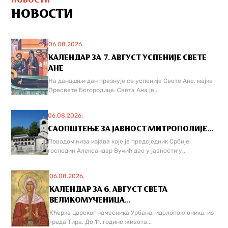
НОВОСТИ
НОВОСТИ
06.08.2026.
КАЛЕНДАР ЗА 7. АВГУСТ УСПЕНИЈЕ СВЕТЕ
АНЕ
На данашњи дан празнује се успеније Свете Ане, мајке
Пресвете Богородице. Света Ана је...
06.08.2026.
САОПШТЕЊЕ ЗА ЈАВНОСТ МИТРОПОЛИЈЕ...
Поводом низа изјава које је предсједник Србије
господин Александар Вучић дао у јавности у...
06.08.2026.
КАЛЕНДАР ЗА 6. АВГУСТ СВЕТА
ВЕЛИКОМУЧЕНИЦА...
Кћерка царског намесника Урбана, идолопоклоника, из
града Тира. До 11. године живота...