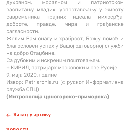
духовном, моралном и патриотском
васпитању младих, успостављању у животу
савременика трајних идеала милосрђа,
доброте, правде, мира и грађанске
сагласности.
Желим Вам снагу и храброст, Божју помоћ и
благословен успех у Вашој одговорној служби
на добро Отаџбине.
Са дубоким и искреним поштовањем.
+ КИРИЛ, патријарх московски и све Русије
9. маја 2020. године
Извор: Patriarchia.ru (с руског Информативна
служба СПЦ)
(Митрополија црногорско-приморска)
Назад у архиву