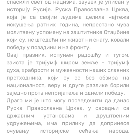
спасили свет од нацизма, заувек је уписан у
историју Русије. Руска Православна Црква,
која је са својим људима делила најтежа
искушења ратних година, непрестано чува
молитвену успомену на заштитнике Отаџбине
који су, не штедећи ни живот ни снагу, ковали
победу у позадини и на фронту.
Овај празник, испуњен радошћу и тугом,
заиста је тријумф широм земље – тријумф
духа, храбрости и мужевности наших славних
претходника, који су се без обзира на
националност, веру и друге разлике борили
заједно протв непријатеља и однели победу.
Драго ми је што могу посведочити да данас
Руска Православна Црква, у сарадњи са
државним установама и друштвеним
удружењима, има прилику да допринесе
очувању историјске сећања народа,