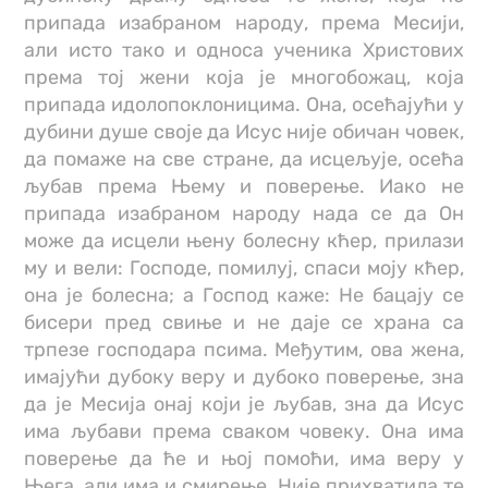
припада изабраном народу, према Месији,
али исто тако и односа ученика Христових
према тој жени која је многобожац, која
припада идолопоклоницима. Она, осећајући у
дубини душе своје да Исус није обичан човек,
да помаже на све стране, да исцељује, осећа
љубав према Њему и поверење. Иако не
припада изабраном народу нада се да Он
може да исцели њену болесну кћер, прилази
му и вели: Господе, помилуј, спаси моју кћер,
она је болесна; а Господ каже: Не бацају се
бисери пред свиње и не даје се храна са
трпезе господара псима. Међутим, ова жена,
имајући дубоку веру и дубоко поверење, зна
да је Месија онај који је љубав, зна да Исус
има љубави према сваком човеку. Она има
поверење да ће и њој помоћи, има веру у
Њега, али има и смирење. Није прихватила те