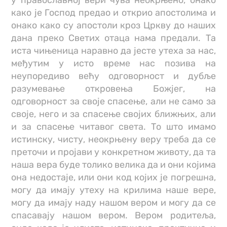
како је Господ предао и открио апостолима и
онако како су апостоли кроз Цркву до наших
дана преко Светих отаца нама предали. Та
иста чињеница наравно да јесте утеха за нас,
међутим у исто време нас позива на
неупоредиво већу одговорност и дубље
разумевање откровења Божјег, на
одговорност за своје спасење, али не само за
своје, него и за спасење својих ближњих, али
и за спасење читавог света. То што имамо
истинску, чисту, неокрњену веру треба да се
преточи и пројави у конкретном животу, да та
наша вера буде толико велика да и они којима
она недостаје, или они код којих је погрешна,
могу да имају утеху на крилима наше вере,
могу да имају наду нашом вером и могу да се
спасавају нашом вером. Вером родитеља,