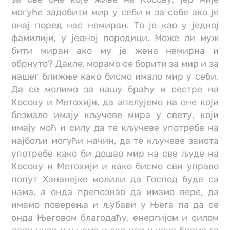
могуће задобити мир у себи и за себе ако је
онај поред нас немиран. То је као у једној
фамилији, у једној породици. Може ли муж
бити миран ако му је жена немирна и
обрнуто? Дакле, морамо се борити за мир и за
нашег ближње како бисмо имало мир у себи.
Да се молимо за нашу браћу и сестре на
Косову и Метохији, да апелујемо на оне који
безмало имају кључеве мира у свету, који
имају моћ и силу да те кључеве употребе на
најбољи могући начин, да те кључеве заиста
употребе како би дошао мир на све људе на
Косову и Метохији и како бисмо сви управо
попут Хананејке молили да Господ буде са
нама, а онда препознао да имамо вере, да
имамо поверења и љубави у Њега па да се
онда Његовом благодаћу, енергијом и силом