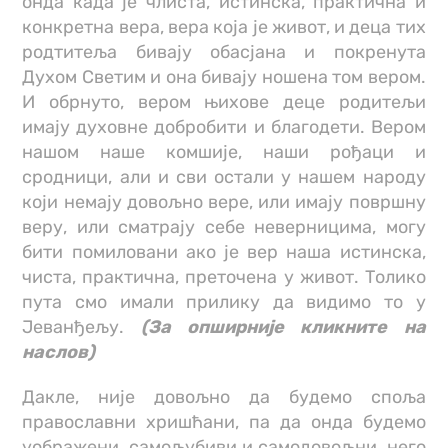
онда када је члиста, истинска, практична и
конкретна вера, вера која је живот, и деца тих
родтитеља бивају обасјана и покренута
Духом Светим и она бивају ношена том вером.
И обрнуто, вером њихове деце родитељи
имају духовне добробити и благодети. Вером
нашом наше комшије, наши рођаци и
сродници, али и сви остали у нашем народу
који немају довољно вере, или имају површну
веру, или сматрају себе неверницима, могу
бити помиловани ако је вер наша истинска,
чиста, практична, преточена у живот. Толико
пута смо имали прилику да видимо то у
Јеванђељу.
(За опширније кликните на
наслов)
Дакле, није довољно да будемо споља
православни хришћани, па да онда будемо
уображени, самољубиви и самодовољни, него