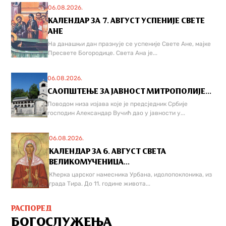
06.08.2026.
КАЛЕНДАР ЗА 7. АВГУСТ УСПЕНИЈЕ СВЕТЕ
АНЕ
На данашњи дан празнује се успеније Свете Ане, мајке
Пресвете Богородице. Света Ана је...
06.08.2026.
САОПШТЕЊЕ ЗА ЈАВНОСТ МИТРОПОЛИЈЕ...
Поводом низа изјава које је предсједник Србије
господин Александар Вучић дао у јавности у...
06.08.2026.
КАЛЕНДАР ЗА 6. АВГУСТ СВЕТА
ВЕЛИКОМУЧЕНИЦА...
Кћерка царског намесника Урбана, идолопоклоника, из
града Тира. До 11. године живота...
РАСПОРЕД
БОГОСЛУЖЕЊА