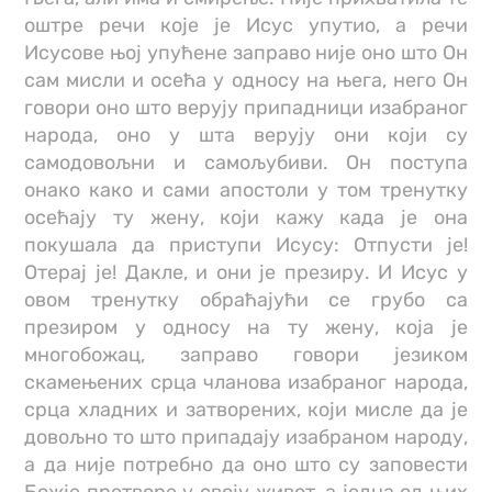
оштре речи које је Исус упутио, а речи
Исусове њој упућене заправо није оно што Он
сам мисли и осећа у односу на њега, него Он
говори оно што верују припадници изабраног
народа, оно у шта верују они који су
самодовољни и самољубиви. Он поступа
онако како и сами апостоли у том тренутку
осећају ту жену, који кажу када је она
покушала да приступи Исусу: Отпусти је!
Отерај је! Дакле, и они је презиру. И Исус у
овом тренутку обраћајући се грубо са
презиром у односу на ту жену, која је
многобожац, заправо говори језиком
скамењених срца чланова изабраног народа,
срца хладних и затворених, који мисле да је
довољно то што припадају изабраном народу,
а да није потребно да оно што су заповести
Божје претворе у своју живот, а једна од њих