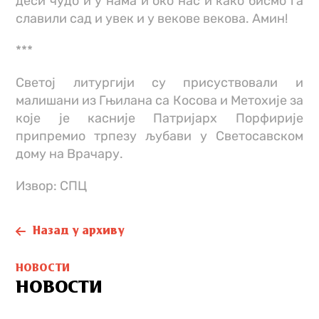
деси чудо и у нама и око нас и како бисмо га
славили сад и увек и у векове векова. Амин!
***
Светој литургији су присуствовали и
малишани из Гњилана са Косова и Метохије за
које је касније Патријарх Порфирије
припремио трпезу љубави у Светосавском
дому на Врачару.
Извор: СПЦ
Назад у архиву
НОВОСТИ
НОВОСТИ