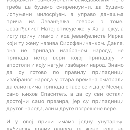
треба да будемо смиреноумни, да будемо
испуњени милосрђем, а управо данашња
прича из Јеванђеља говори о томе.
Јеванђелист Матеј описује жену Хананејку, а
исту причу имамо и код јеванђелисте Марка
који ту жену назива Сирофеничанком. Дакле,
она не припада изабраном народу, не
припада истој вери којој припадају и
апостоли и коју негује изабарни народ. Знамо
да су готово по правилу припадници
изабраног народа у стара времена сматрали
да само њима припада спасење и да је Месија
само њихов Спаситељ, а да су сви остали
достојни само презира, јер су припадници
другог народа, али и друге погрешене вере.
И у овој причи имамо једну унутарњу,
дубинску драму односа те жене, која не