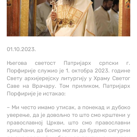
01.10.2023.
Његова светост Патријарх српски г.
Порфирије служио је 1. октобра 2023. године
Свету архијерејску литургију у Храму Светог
Саве на Врачару. Том приликом, Патријарх
Порфирије је истакао:
– Ми често имамо утисак, а понекад и дубоко
уверење, да је довољно то што смо крштени у
православној Цркви, што смо православни
хришћани, да бисмо могли да будемо сигурни