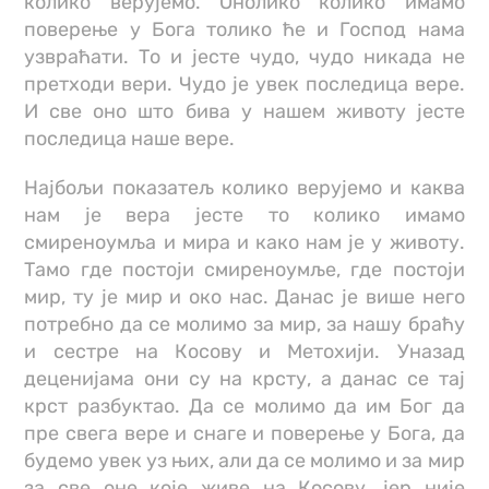
колико верујемо. Онолико колико имамо
поверење у Бога толико ће и Господ нама
узвраћати. То и јесте чудо, чудо никада не
претходи вери. Чудо је увек последица вере.
И све оно што бива у нашем животу јесте
последица наше вере.
Најбољи показатељ колико верујемо и каква
нам је вера јесте то колико имамо
смиреноумља и мира и како нам је у животу.
Тамо где постоји смиреноумље, где постоји
мир, ту је мир и око нас. Данас је више него
потребно да се молимо за мир, за нашу браћу
и сестре на Косову и Метохији. Уназад
деценијама они су на крсту, а данас се тај
крст разбуктао. Да се молимо да им Бог да
пре свега вере и снаге и поверење у Бога, да
будемо увек уз њих, али да се молимо и за мир
за све оне које живе на Косову, јер није