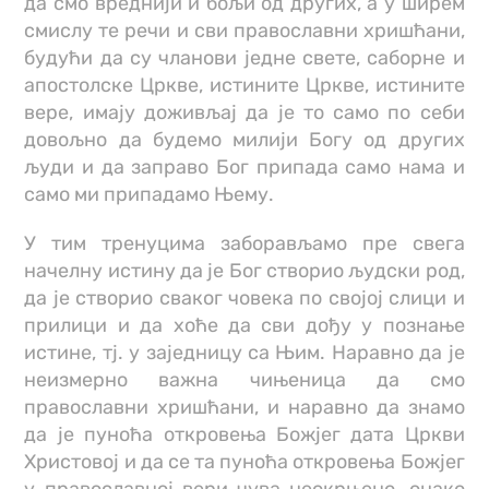
да смо вреднији и бољи од других, а у ширем
смислу те речи и сви православни хришћани,
будући да су чланови једне свете, саборне и
апостолске Цркве, истините Цркве, истините
вере, имају доживљај да је то само по себи
довољно да будемо милији Богу од других
људи и да заправо Бог припада само нама и
само ми припадамо Њему.
У тим тренуцима заборављамо пре свега
начелну истину да је Бог створио људски род,
да је створио сваког човека по својој слици и
прилици и да хоће да сви дођу у познање
истине, тј. у заједницу са Њим. Наравно да је
неизмерно важна чињеница да смо
православни хришћани, и наравно да знамо
да је пуноћа откровења Божјег дата Цркви
Христовој и да се та пуноћа откровења Божјег
у православној вери чува неокрњено, онако