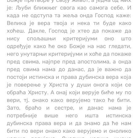
је: Љуби ближњег свога као самога себе. И
када не одступа та жеља онда Господ каже:
Велика је вера твоја и нека ти буде како
хоћеш. Дакле, Господ је хтео да покаже да
нису спољашњи критеријуми оно што
одређује како ће око Божје на нас гледати,
него унутарњи критеријуми и хоће да покаже
пред свима, најпре пред апостолима, а онда
пред свима нама до данас, да је важно да
постоји истинска и права дубинска вера која
је поверење у Христа у души онога који се
обраћа Христу. А онај који верује биће му по
вери, тј. онако како верујемо тако ће бити.
Зато, браћо и сестре, и данас нама је
потребније више него ишта истинска
дубинска права вера и да знамо да ће нам
бити по вери онако како верујемо и онолико