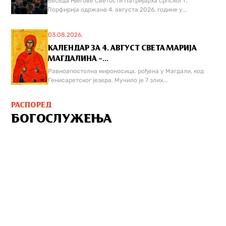
Беседа Његове Светости Патријарха српског г.
Порфирија одржана 4. августа 2026. године у...
03.08.2026.
КАЛЕНДАР ЗА 4. АВГУСТ СВЕТА МАРИЈА
МАГДАЛИНА –...
Равноапостолна мироносица, рођена у Магдали, код
Генисаретског језера. Мучилo је 7 злих...
РАСПОРЕД
БОГОСЛУЖЕЊА