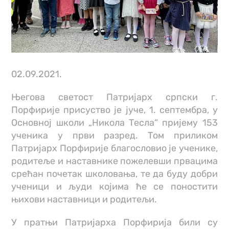
02.09.2021.
Његова светост Патријарх српски г.
Порфирије присуство је јуче, 1. септембра, у
Основној школи „Никола Тесла“ пријему 153
ученика у први разред. Том приликом
Патријарх Порфирије благословио је ученике,
родитеље и наставнике пожелевши првацима
срећан почетак школовања, те да буду добри
ученици и људи којима ће се поностити
њихови наставници и родитељи.
У пратњи Патријарха Порфирија били су