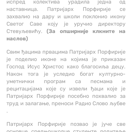
испред колектива урадила једна од
наставница. Патријарх Порфирије се
захвалио на дару и школи поклонио икону
Светог Саве коју је уручио директору
Стевуљевићу.
(За опширније клкните на
наслов)
Свим ђацима првацима Патријарх Порфирије
је поделио иконе на којима је приказан
Господ Исус Христос како благосиља децу.
Након тога је уследио богат културно-
уметнички програм са песмама и
рецитацијама које су извели ђаци које је
Патријарх Порфирије посебно похвалио за
труд и залагање, преноси Радио Слово љубве
.
Патријарх Порфирије позвао је јуче све
основце, средњошколце, студенте, родитеље