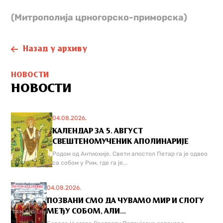
(Митрополија црногорско-приморска)
Назад у архиву
НОВОСТИ
НОВОСТИ
04.08.2026.
КАЛЕНДАР ЗА 5. АВГУСТ
СВЕШТЕНОМУЧЕНИК АПОЛИНАРИЈЕ
Родом од Антиохије. Свети апостол Петар га је одвео
са собом у Рим, где га је...
04.08.2026.
ПОЗВАНИ СМО ДА ЧУВАМО МИР И СЛОГУ
МЕЂУ СОБОМ, АЛИ...