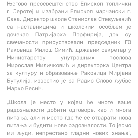
Његово преосвештенство Епископ топлички
г. Јеротеј и изабрани Епископ марчански г.
Сава. Директор школе Станислав Стевуљевић
са наставницима и школским особљем је
дочекао Патријарха Порфирија, док су
свечаности присуствовали председник ГО
Раковица Милош Симић, државни секретар у
Министарству унутрашњих послова
Мирослав Миличковић и директорка Центра
за културу и образовање Раковица Мирјана
Бутулија, известио је за Радио Слово љубве
Марко Весић.
„Школа је место у којем ће многе ваше
радозналости добити одговоре, као и многа
питања, али и место где ће се отварати нова
питања и будити нове радозналости. То јесмо
ми људи, непрестано гладни нових знања”,