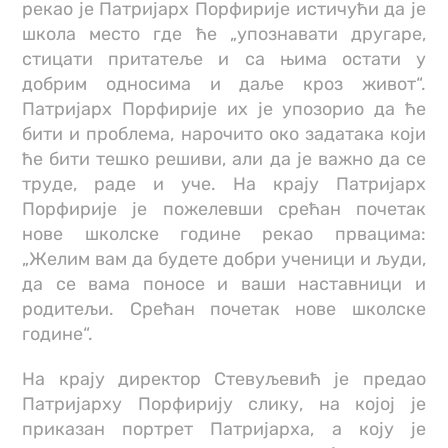
рекао је Патријарх Порфирије истичући да је
школа место где ће „упознавати другаре,
стицати притатеље и са њима остати у
добрим односима и даље кроз живот“.
Патријарх Порфирије их је упозорио да ће
бити и проблема, нарочито око задатака који
ће бити тешко решиви, али да је важно да се
труде, раде и уче. На крају Патријарх
Порфирије је пожелевши срећан почетак
нове школске године рекао првацима:
„Желим вам да будете добри ученици и људи,
да се вама поносе и ваши наставници и
родитељи. Срећан почетак нове школске
године“.
На крају директор Стевуљевић је предао
Патријарху Порфирију слику, на којој је
приказан портрет Патријарха, а коју је