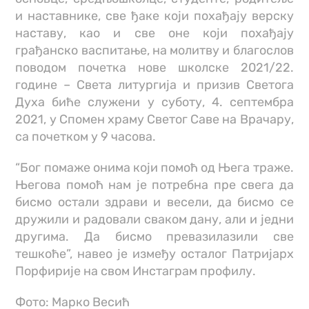
и наставнике, све ђаке који похађају верску
наставу, као и све оне који похађају
грађанско васпитање, на молитву и благослов
поводом почетка нове школске 2021/22.
године – Света литургија и призив Светога
Духа биће служени у суботу, 4. септембра
2021, у Спомен храму Светог Саве на Врачару,
са почетком у 9 часова.
“Бог помаже онима који помоћ од Њега траже.
Његова помоћ нам је потребна пре свега да
бисмо остали здрави и весели, да бисмо се
дружили и радовали сваком дану, али и једни
другима. Да бисмо превазилазили све
тешкоће”, навео је између осталог Патријарх
Порфирије на свом Инстаграм профилу.
Фото: Марко Весић