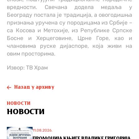
вредности. Свечана додела медаља у
Београду постала је традиција, а овогодишња
признања уручена су породицама из Србије –
са Косова и Метохије, из Републике Српске
Босне и Херцеговине, Црне Горе, као и
члановима руске дијаспоре, која живи на
овим просторима.
Извор: ТВ Храм
Назад у архиву
НОВОСТИ
НОВОСТИ
11.08.2026.
ПРОМОЦИЈА КЊИГЕ ВЛАДИКЕ ГРИГОРИЈА