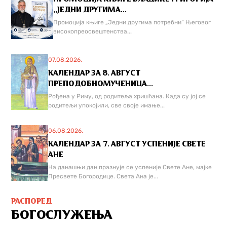
,,ЈЕДНИ ДРУГИМА...
Промоција књиге „Једни другима потребни“ Његовог
високопреосвештенства...
07.08.2026.
КАЛЕНДАР ЗА 8. АВГУСТ
ПРЕПОДОБНОМУЧЕНИЦА...
Рођена у Риму, од родитеља хришћана. Када су јој се
родитељи упокојили, све своје имање...
06.08.2026.
КАЛЕНДАР ЗА 7. АВГУСТ УСПЕНИЈЕ СВЕТЕ
АНЕ
На данашњи дан празнује се успеније Свете Ане, мајке
Пресвете Богородице. Света Ана је...
РАСПОРЕД
БОГОСЛУЖЕЊА