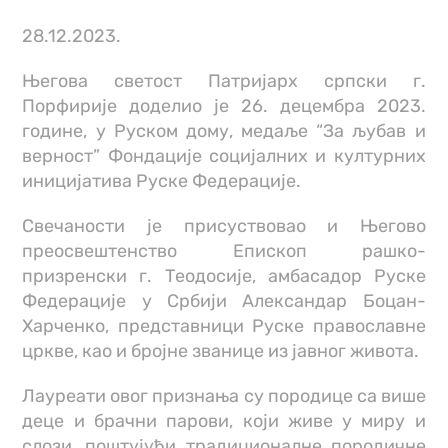
28.12.2023.
Његова светост Патријарх српски г.
Порфирије доделио је 26. децембра 2023.
године, у Руском дому, медаље “За љубав и
верност” Фондације социјалних и културних
иницијатива Руске Федерације.
Свечаности је присуствовао и Његово
преосвештенство Епископ рашко-
призренски г. Теодосије, амбасадор Руске
Федерације у Србији Александар Боцан-
Харченко, представници Руске православне
цркве, као и бројне званице из јавног живота.
Лауреати овог признања су породице са више
деце и брачни парови, који живе у миру и
слози, поштујући традиционалне породичне