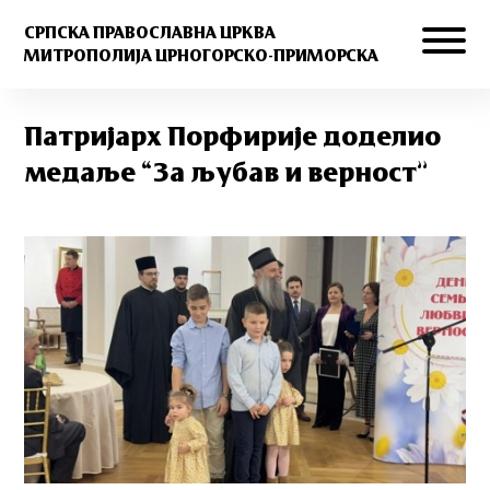
СРПСКА ПРАВОСЛАВНА ЦРКВА
МИТРОПОЛИЈА ЦРНОГОРСКО-ПРИМОРСКА
Патријарх Порфирије доделио
медаље “За љубав и верност”